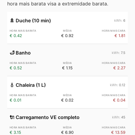
hora mais barata visa a extremidade barata.
🚿
Duche (10 min)
6
€ 0.42
€ 0.92
€ 1.81
🛁
Banho
7.5
€ 0.52
€ 1.15
€ 2.27
💧
Chaleira (1 L)
0.12
€ 0.01
€ 0.02
€ 0.04
🔌
Carregamento VE completo
45
€ 3.15
€ 6.90
€ 13.59