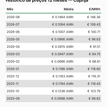
Histórico de preços 12 meses
—
Ćuprija
Mês
Média
€/MWh
2026-08
€ 0.1464
/kWh
€ 146.36
2026-07
€ 0.1094
/kWh
€ 109.43
2026-06
€ 0.1007
/kWh
€ 100.71
2026-05
€ 0.0966
/kWh
€ 96.63
2026-04
€ 0.0915
/kWh
€ 91.51
2026-03
€ 0.0947
/kWh
€ 94.75
2026-02
€ 0.0686
/kWh
€ 68.61
2026-01
€ 0.1186
/kWh
€ 118.60
2025-12
€ 0.1163
/kWh
€ 116.31
2025-11
€ 0.1194
/kWh
€ 119.43
2025-10
€ 0.1238
/kWh
€ 123.79
2025-09
€ 0.0998
/kWh
€ 99.82