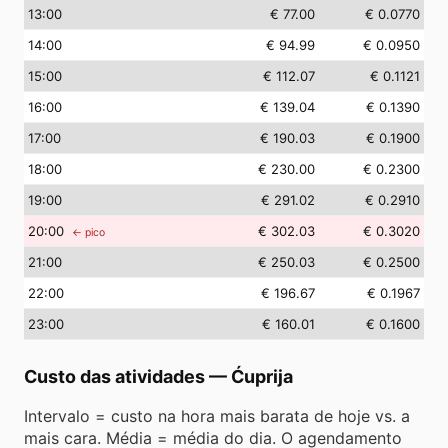
13
:00
€ 77.00
€ 0.0770
14
:00
€ 94.99
€ 0.0950
15
:00
€ 112.07
€ 0.1121
16
:00
€ 139.04
€ 0.1390
17
:00
€ 190.03
€ 0.1900
18
:00
€ 230.00
€ 0.2300
19
:00
€ 291.02
€ 0.2910
20
:00
€ 302.03
€ 0.3020
← pico
21
:00
€ 250.03
€ 0.2500
22
:00
€ 196.67
€ 0.1967
23
:00
€ 160.01
€ 0.1600
Custo das atividades
—
Ćuprija
Intervalo = custo na hora mais barata de hoje vs. a
mais cara. Média = média do dia. O agendamento