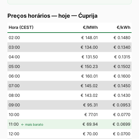
Preços horários — hoje
—
Ćuprija
Hora (CEST)
€/MWh
€/kWh
02
:00
€ 148.01
€ 0.1480
03
:00
€ 134.00
€ 0.1340
04
:00
€ 131.50
€ 0.1315
05
:00
€ 150.23
€ 0.1502
06
:00
€ 160.01
€ 0.1600
07
:00
€ 145.02
€ 0.1450
08
:00
€ 143.02
€ 0.1430
09
:00
€ 95.31
€ 0.0953
10
:00
€ 77.01
€ 0.0770
11
:00
€ 69.94
€ 0.0699
← mais barato
12
:00
€ 70.00
€ 0.0700