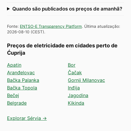
Quando são publicados os preços de amanhã?
Fonte
:
ENTSO-E Transparency Platform
.
Última atualização
:
2026-08-10
(
CEST
).
Preços de eletricidade em cidades perto de
Ćuprija
Apatin
Bor
Aranđelovac
Čačak
Bačka Palanka
Gornji Milanovac
Bačka Topola
Inđija
Bečej
Jagodina
Belgrade
Kikinda
Explorar Sérvia →