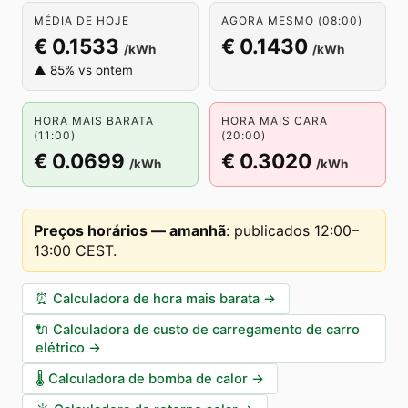
MÉDIA DE HOJE
AGORA MESMO (08:00)
€ 0.1533
€ 0.1430
/kWh
/kWh
▲ 85% vs ontem
HORA MAIS BARATA
HORA MAIS CARA
(11:00)
(20:00)
€ 0.0699
€ 0.3020
/kWh
/kWh
Preços horários — amanhã
:
publicados 12:00–
13:00 CEST
.
⏰
Calculadora de hora mais barata
→
🔌
Calculadora de custo de carregamento de carro
elétrico
→
🌡️
Calculadora de bomba de calor
→