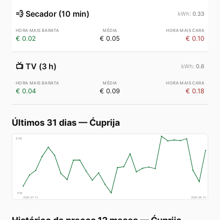
💨
Secador (10 min)
0.33
€ 0.02
€ 0.05
€ 0.10
📺
TV (3 h)
0.6
€ 0.04
€ 0.09
€ 0.18
Últimos 31 dias
—
Ćuprija
€
185
€
58
2026-07-12
2026-08-10