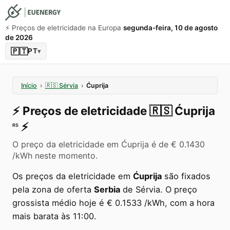
⚡️ Preços de eletricidade na Europa
segunda-feira, 10 de agosto
de 2026
🇵🇹
PT
▾
Início
›
🇷🇸
Sérvia
›
Ćuprija
⚡️
Preços de eletricidade
🇷🇸
Ćuprija
⚡️
RS
O preço da eletricidade em Ćuprija é de € 0.1430
/kWh neste momento.
Os preços da eletricidade em
Ćuprija
são fixados
pela zona de oferta
Serbia
de Sérvia. O preço
grossista médio hoje é € 0.1533 /kWh, com a hora
mais barata às 11:00.