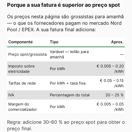
Porque a sua fatura é superior ao preço spot
Os preços nesta página são grossistas para amanhã
— o que os fornecedores pagam no mercado Nord
Pool / EPEX. A sua fatura final adiciona:
Componente
Tipo
Aprox.
Variável — leilão para
Preço spot/grossista
—
amanhã
Imposto sobre
€ 0.005 – 0.20
Por kWh
eletricidade
/kWh
€ 0.05 – 0.15
Tarifas de rede
Por kWh + taxa fixa
/kWh
IVA
Percentagem do total
20 – 25 %
Margem do
€ 0.005 – 0.05
Por kWh
comercializador
/kWh
Regra: adicione 30–60 % ao preço spot para obter o
preço final.