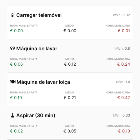
📱
Carregar telemóvel
0.02
€ 0.00
€ 0.00
€ 0.01
👕
Máquina de lavar
0.8
€ 0.06
€ 0.12
€ 0.24
🍽️
Máquina de lavar loiça
1.4
€ 0.10
€ 0.21
€ 0.42
🧹
Aspirar (30 min)
0.33
€ 0.02
€ 0.05
€ 0.10