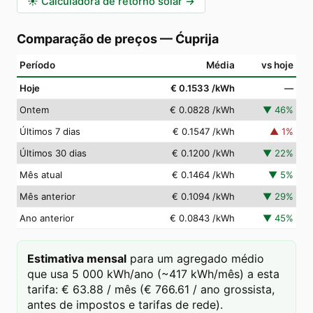
☀️
Calculadora de retorno solar
→
Comparação de preços
—
Ćuprija
Período
Média
vs hoje
Hoje
€ 0.1533
/kWh
—
Ontem
€ 0.0828
/kWh
▼
46
%
Últimos 7 dias
€ 0.1547
/kWh
▲
1
%
Últimos 30 dias
€ 0.1200
/kWh
▼
22
%
Mês atual
€ 0.1464
/kWh
▼
5
%
Mês anterior
€ 0.1094
/kWh
▼
29
%
Ano anterior
€ 0.0843
/kWh
▼
45
%
Estimativa mensal
para um agregado médio
que usa 5 000 kWh/ano (~417 kWh/mês) a esta
tarifa: € 63.88 / mês (€ 766.61 / ano grossista,
antes de impostos e tarifas de rede).