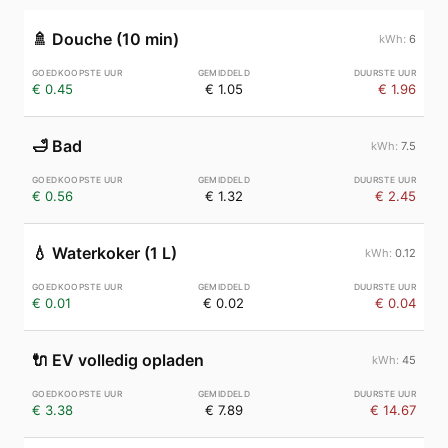
🚿
Douche (10 min)
6
€ 0.45
€ 1.05
€ 1.96
🛁
Bad
7.5
€ 0.56
€ 1.32
€ 2.45
💧
Waterkoker (1 L)
0.12
€ 0.01
€ 0.02
€ 0.04
🔌
EV volledig opladen
45
€ 3.38
€ 7.89
€ 14.67