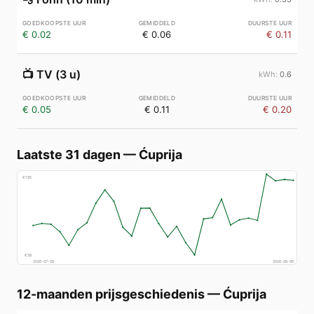
€ 0.02
€ 0.06
€ 0.11
📺
TV (3 u)
0.6
€ 0.05
€ 0.11
€ 0.20
Laatste 31 dagen
—
Ćuprija
€
185
€
58
2026-07-08
2026-08-06
12-maanden prijsgeschiedenis
—
Ćuprija