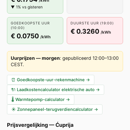
/kWh
▼ 1% vs gisteren
GOEDKOOPSTE UUR
DUURSTE UUR (19:00)
(10:00)
€ 0.3260
/kWh
€ 0.0750
/kWh
Uurprijzen — morgen
:
gepubliceerd 12:00–13:00
CEST
.
⏰
Goedkoopste-uur-rekenmachine
→
🔌
Laadkostencalculator elektrische auto
→
🌡️
Warmtepomp-calculator
→
☀️
Zonnepaneel-terugverdiencalculator
→
Prijsvergelijking
—
Ćuprija