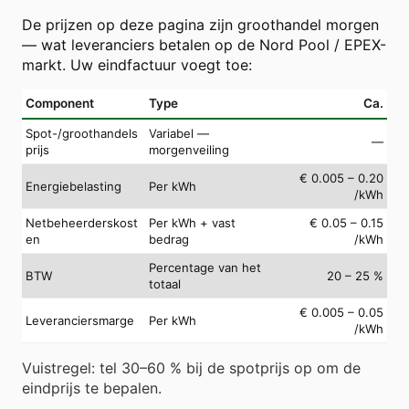
De prijzen op deze pagina zijn groothandel morgen
— wat leveranciers betalen op de Nord Pool / EPEX-
markt. Uw eindfactuur voegt toe:
Component
Type
Ca.
Spot-/groothandels
Variabel —
—
prijs
morgenveiling
€ 0.005 – 0.20
Energiebelasting
Per kWh
/kWh
Netbeheerderskost
Per kWh + vast
€ 0.05 – 0.15
en
bedrag
/kWh
Percentage van het
BTW
20 – 25 %
totaal
€ 0.005 – 0.05
Leveranciersmarge
Per kWh
/kWh
Vuistregel: tel 30–60 % bij de spotprijs op om de
eindprijs te bepalen.