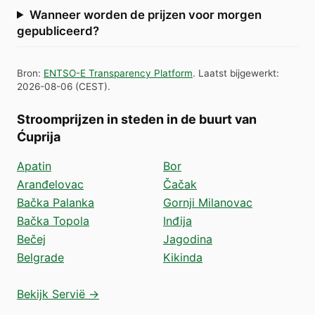
Wanneer worden de prijzen voor morgen
gepubliceerd?
Bron
:
ENTSO-E Transparency Platform
.
Laatst bijgewerkt
:
2026-08-06
(
CEST
).
Stroomprijzen in steden in de buurt van
Ćuprija
Apatin
Bor
Aranđelovac
Čačak
Bačka Palanka
Gornji Milanovac
Bačka Topola
Inđija
Bečej
Jagodina
Belgrade
Kikinda
Bekijk Servië →