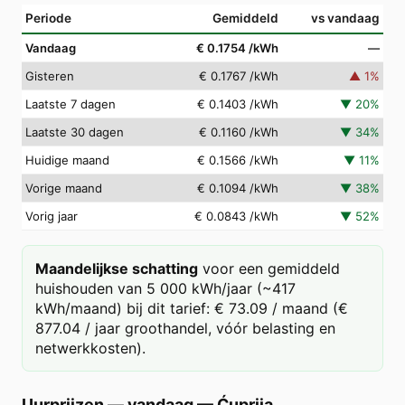
Periode
Gemiddeld
vs vandaag
Vandaag
€ 0.1754
/kWh
—
Gisteren
€ 0.1767
/kWh
▲
1
%
Laatste 7 dagen
€ 0.1403
/kWh
▼
20
%
Laatste 30 dagen
€ 0.1160
/kWh
▼
34
%
Huidige maand
€ 0.1566
/kWh
▼
11
%
Vorige maand
€ 0.1094
/kWh
▼
38
%
Vorig jaar
€ 0.0843
/kWh
▼
52
%
Maandelijkse schatting
voor een gemiddeld
huishouden van 5 000 kWh/jaar (~417
kWh/maand) bij dit tarief: € 73.09 / maand (€
877.04 / jaar groothandel, vóór belasting en
netwerkkosten).
Uurprijzen — vandaag
—
Ćuprija