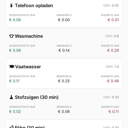
📱
Telefoon opladen
0.02
€ 0.00
€ 0.00
€ 0.01
👕
Wasmachine
0.8
€ 0.06
€ 0.14
€ 0.26
🍽️
Vaatwasser
1.4
€ 0.11
€ 0.25
€ 0.46
🧹
Stofzuigen (30 min)
0.33
€ 0.02
€ 0.06
€ 0.11
💨
Föhn (10 min)
0.33