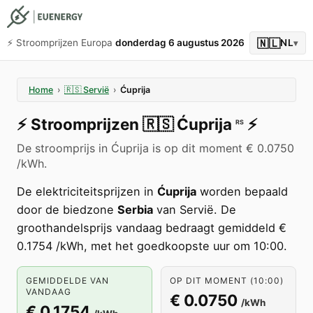
🇳🇱
⚡️ Stroomprijzen Europa
donderdag 6 augustus 2026
NL
▾
Home
›
🇷🇸
Servië
›
Ćuprija
⚡️
Stroomprijzen
🇷🇸
Ćuprija
⚡️
RS
De stroomprijs in Ćuprija is op dit moment € 0.0750
/kWh.
De elektriciteitsprijzen in
Ćuprija
worden bepaald
door de biedzone
Serbia
van Servië. De
groothandelsprijs vandaag bedraagt gemiddeld €
0.1754 /kWh, met het goedkoopste uur om 10:00.
GEMIDDELDE VAN
OP DIT MOMENT (10:00)
VANDAAG
€ 0.0750
/kWh
€ 0.1754