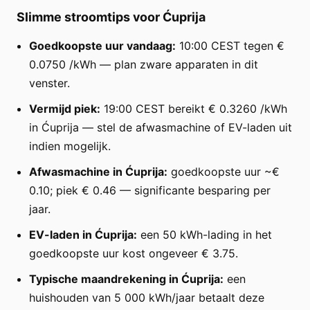
Slimme stroomtips voor Ćuprija
Goedkoopste uur vandaag:
10:00 CEST tegen €
0.0750 /kWh — plan zware apparaten in dit
venster.
Vermijd piek:
19:00 CEST bereikt € 0.3260 /kWh
in Ćuprija — stel de afwasmachine of EV-laden uit
indien mogelijk.
Afwasmachine in Ćuprija:
goedkoopste uur ~€
0.10; piek € 0.46 — significante besparing per
jaar.
EV-laden in Ćuprija:
een 50 kWh-lading in het
goedkoopste uur kost ongeveer € 3.75.
Typische maandrekening in Ćuprija:
een
huishouden van 5 000 kWh/jaar betaalt deze