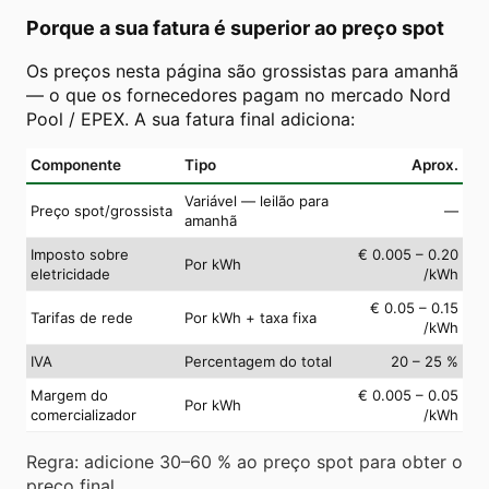
Porque a sua fatura é superior ao preço spot
Os preços nesta página são grossistas para amanhã
— o que os fornecedores pagam no mercado Nord
Pool / EPEX. A sua fatura final adiciona:
Componente
Tipo
Aprox.
Variável — leilão para
Preço spot/grossista
—
amanhã
Imposto sobre
€ 0.005 – 0.20
Por kWh
eletricidade
/kWh
€ 0.05 – 0.15
Tarifas de rede
Por kWh + taxa fixa
/kWh
IVA
Percentagem do total
20 – 25 %
Margem do
€ 0.005 – 0.05
Por kWh
comercializador
/kWh
Regra: adicione 30–60 % ao preço spot para obter o
preço final.