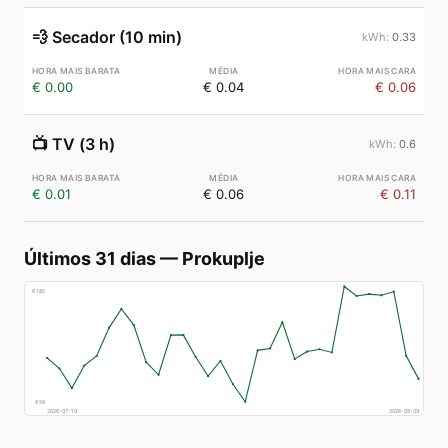
💨
Secador (10 min)
0.33
€ 0.00
€ 0.04
€ 0.06
📺
TV (3 h)
0.6
€ 0.01
€ 0.06
€ 0.11
Últimos 31 dias
—
Prokuplje
€
185
€
58
2026-07-10
2026-08-09