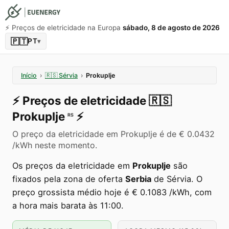
⚡️ Preços de eletricidade na Europa
sábado, 8 de agosto de 2026
🇵🇹
PT
▾
Início
›
🇷🇸
Sérvia
›
Prokuplje
⚡️
Preços de eletricidade
🇷🇸
Prokuplje
⚡️
RS
O preço da eletricidade em Prokuplje é de € 0.0432
/kWh neste momento.
Os preços da eletricidade em
Prokuplje
são
fixados pela zona de oferta
Serbia
de Sérvia. O
preço grossista médio hoje é € 0.1083 /kWh, com
a hora mais barata às 11:00.