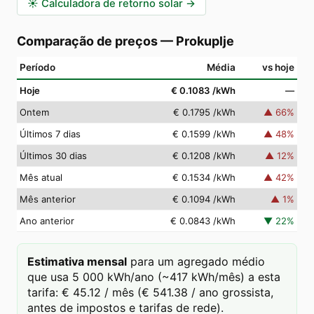
☀️
Calculadora de retorno solar
→
Comparação de preços
—
Prokuplje
Período
Média
vs hoje
Hoje
€ 0.1083
/kWh
—
Ontem
€ 0.1795
/kWh
▲
66
%
Últimos 7 dias
€ 0.1599
/kWh
▲
48
%
Últimos 30 dias
€ 0.1208
/kWh
▲
12
%
Mês atual
€ 0.1534
/kWh
▲
42
%
Mês anterior
€ 0.1094
/kWh
▲
1
%
Ano anterior
€ 0.0843
/kWh
▼
22
%
Estimativa mensal
para um agregado médio
que usa 5 000 kWh/ano (~417 kWh/mês) a esta
tarifa: € 45.12 / mês (€ 541.38 / ano grossista,
antes de impostos e tarifas de rede).