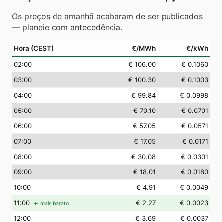
Os preços de amanhã acabaram de ser publicados
— planeie com antecedência.
Hora (CEST)
€/MWh
€/kWh
02
:00
€ 106.00
€ 0.1060
03
:00
€ 100.30
€ 0.1003
04
:00
€ 99.84
€ 0.0998
05
:00
€ 70.10
€ 0.0701
06
:00
€ 57.05
€ 0.0571
07
:00
€ 17.05
€ 0.0171
08
:00
€ 30.08
€ 0.0301
09
:00
€ 18.01
€ 0.0180
10
:00
€ 4.91
€ 0.0049
11
:00
€ 2.27
€ 0.0023
← mais barato
12
:00
€ 3.69
€ 0.0037