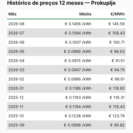
Histórico de preços 12 meses
—
Prokuplje
Mês
Média
€/MWh
2026-08
€ 0.1456
/kWh
€ 145.59
2026-07
€ 0.1094
/kWh
€ 109.43
2026-06
€ 0.1007
/kWh
€ 100.71
2026-05
€ 0.0966
/kWh
€ 96.63
2026-04
€ 0.0915
/kWh
€ 91.51
2026-03
€ 0.0947
/kWh
€ 94.75
2026-02
€ 0.0686
/kWh
€ 68.61
2026-01
€ 0.1186
/kWh
€ 118.60
2025-12
€ 0.1163
/kWh
€ 116.31
2025-11
€ 0.1194
/kWh
€ 119.43
2025-10
€ 0.1238
/kWh
€ 123.79
2025-09
€ 0.0998
/kWh
€ 99.82