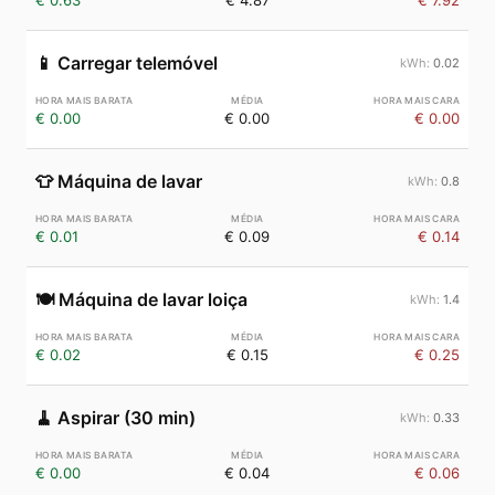
€ 0.63
€ 4.87
€ 7.92
📱
Carregar telemóvel
0.02
€ 0.00
€ 0.00
€ 0.00
👕
Máquina de lavar
0.8
€ 0.01
€ 0.09
€ 0.14
🍽️
Máquina de lavar loiça
1.4
€ 0.02
€ 0.15
€ 0.25
🧹
Aspirar (30 min)
0.33
€ 0.00
€ 0.04
€ 0.06