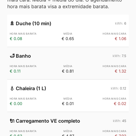
hora mais barata visa a extremidade barata.
🚿
Duche (10 min)
6
€ 0.08
€ 0.65
€ 1.06
🛁
Banho
7.5
€ 0.11
€ 0.81
€ 1.32
💧
Chaleira (1 L)
0.12
€ 0.00
€ 0.01
€ 0.02
🔌
Carregamento VE completo
45