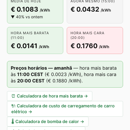
MÉDIA DE HOJE
AGORA MESMO (15:00)
€ 0.1083
€ 0.0432
/kWh
/kWh
▼ 40% vs ontem
HORA MAIS BARATA
HORA MAIS CARA
(11:00)
(20:00)
€ 0.0141
€ 0.1760
/kWh
/kWh
Preços horários — amanhã
—
hora mais barata
às
11
:00
CEST
(
€ 0.0023
/kWh),
hora mais cara
às
20
:00
CEST
(
€ 0.1880
/kWh).
⏰
Calculadora de hora mais barata
→
🔌
Calculadora de custo de carregamento de carro
elétrico
→
🌡️
Calculadora de bomba de calor
→