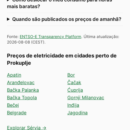
mais baratas?
Quando são publicados os preços de amanhã?
Fonte
:
ENTSO-E Transparency Platform
.
Última atualização
:
2026-08-08
(
CEST
).
Preços de eletricidade em cidades perto de
Prokuplje
Apatin
Bor
Aranđelovac
Čačak
Bačka Palanka
Ćuprija
Bačka Topola
Gornji Milanovac
Bečej
Inđija
Belgrade
Jagodina
Explorar Sérvia →