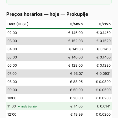
Preços horários — hoje
—
Prokuplje
Hora (CEST)
€/MWh
€/kWh
02
:00
€ 145.00
€ 0.1450
03
:00
€ 152.03
€ 0.1520
04
:00
€ 141.03
€ 0.1410
05
:00
€ 140.00
€ 0.1400
06
:00
€ 128.00
€ 0.1280
07
:00
€ 93.07
€ 0.0931
08
:00
€ 88.95
€ 0.0890
09
:00
€ 50.00
€ 0.0500
10
:00
€ 20.00
€ 0.0200
11
:00
€ 14.05
€ 0.0141
← mais barato
12
:00
€ 19.99
€ 0.0200