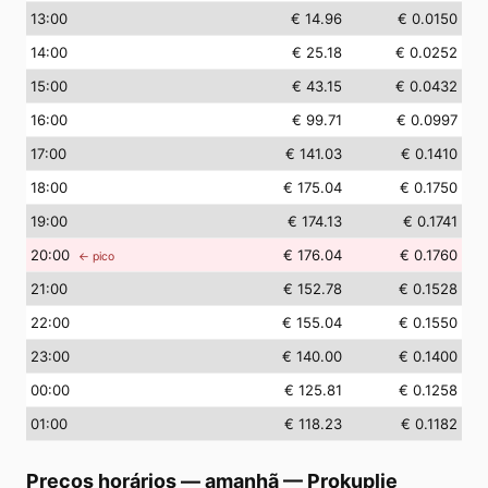
13
:00
€ 14.96
€ 0.0150
14
:00
€ 25.18
€ 0.0252
15
:00
€ 43.15
€ 0.0432
16
:00
€ 99.71
€ 0.0997
17
:00
€ 141.03
€ 0.1410
18
:00
€ 175.04
€ 0.1750
19
:00
€ 174.13
€ 0.1741
20
:00
€ 176.04
€ 0.1760
← pico
21
:00
€ 152.78
€ 0.1528
22
:00
€ 155.04
€ 0.1550
23
:00
€ 140.00
€ 0.1400
00
:00
€ 125.81
€ 0.1258
01
:00
€ 118.23
€ 0.1182
Preços horários — amanhã
—
Prokuplje