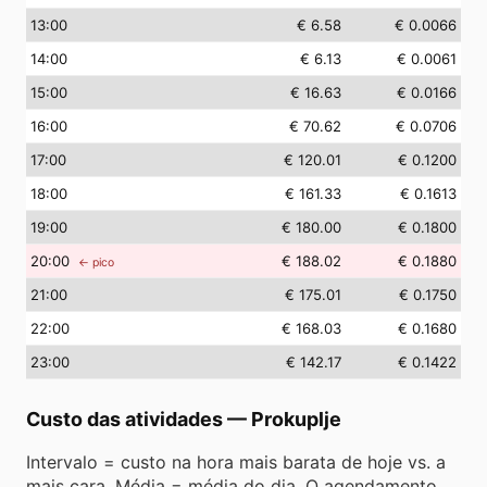
13
:00
€ 6.58
€ 0.0066
14
:00
€ 6.13
€ 0.0061
15
:00
€ 16.63
€ 0.0166
16
:00
€ 70.62
€ 0.0706
17
:00
€ 120.01
€ 0.1200
18
:00
€ 161.33
€ 0.1613
19
:00
€ 180.00
€ 0.1800
20
:00
€ 188.02
€ 0.1880
← pico
21
:00
€ 175.01
€ 0.1750
22
:00
€ 168.03
€ 0.1680
23
:00
€ 142.17
€ 0.1422
Custo das atividades
—
Prokuplje
Intervalo = custo na hora mais barata de hoje vs. a
mais cara. Média = média do dia. O agendamento