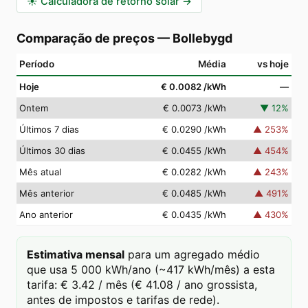
☀️
Calculadora de retorno solar
→
Comparação de preços
—
Bollebygd
Período
Média
vs hoje
Hoje
€ 0.0082
/kWh
—
Ontem
€ 0.0073
/kWh
▼
12
%
Últimos 7 dias
€ 0.0290
/kWh
▲
253
%
Últimos 30 dias
€ 0.0455
/kWh
▲
454
%
Mês atual
€ 0.0282
/kWh
▲
243
%
Mês anterior
€ 0.0485
/kWh
▲
491
%
Ano anterior
€ 0.0435
/kWh
▲
430
%
Estimativa mensal
para um agregado médio
que usa 5 000 kWh/ano (~417 kWh/mês) a esta
tarifa: € 3.42 / mês (€ 41.08 / ano grossista,
antes de impostos e tarifas de rede).