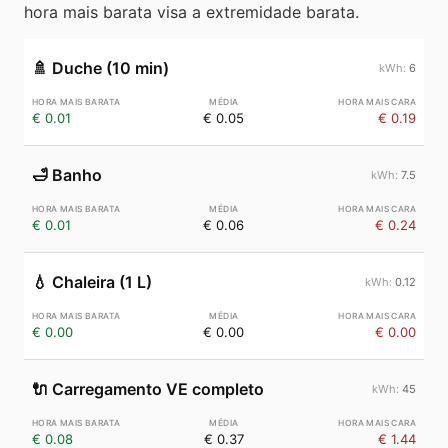
hora mais barata visa a extremidade barata.
🚿
Duche (10 min)
6
€ 0.01
€ 0.05
€ 0.19
🛁
Banho
7.5
€ 0.01
€ 0.06
€ 0.24
💧
Chaleira (1 L)
0.12
€ 0.00
€ 0.00
€ 0.00
🔌
Carregamento VE completo
45
€ 0.08
€ 0.37
€ 1.44