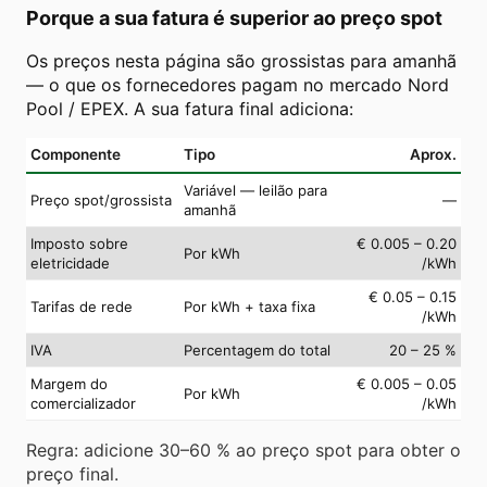
Porque a sua fatura é superior ao preço spot
Os preços nesta página são grossistas para amanhã
— o que os fornecedores pagam no mercado Nord
Pool / EPEX. A sua fatura final adiciona:
Componente
Tipo
Aprox.
Variável — leilão para
Preço spot/grossista
—
amanhã
Imposto sobre
€ 0.005 – 0.20
Por kWh
eletricidade
/kWh
€ 0.05 – 0.15
Tarifas de rede
Por kWh + taxa fixa
/kWh
IVA
Percentagem do total
20 – 25 %
Margem do
€ 0.005 – 0.05
Por kWh
comercializador
/kWh
Regra: adicione 30–60 % ao preço spot para obter o
preço final.