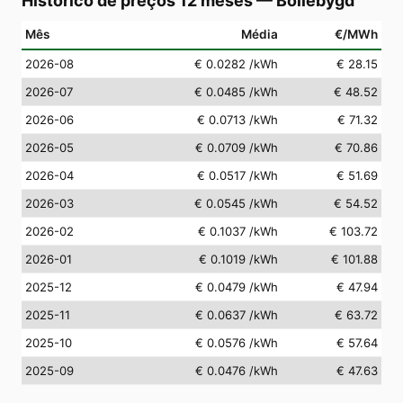
Histórico de preços 12 meses
—
Bollebygd
Mês
Média
€/MWh
2026-08
€ 0.0282
/kWh
€ 28.15
2026-07
€ 0.0485
/kWh
€ 48.52
2026-06
€ 0.0713
/kWh
€ 71.32
2026-05
€ 0.0709
/kWh
€ 70.86
2026-04
€ 0.0517
/kWh
€ 51.69
2026-03
€ 0.0545
/kWh
€ 54.52
2026-02
€ 0.1037
/kWh
€ 103.72
2026-01
€ 0.1019
/kWh
€ 101.88
2025-12
€ 0.0479
/kWh
€ 47.94
2025-11
€ 0.0637
/kWh
€ 63.72
2025-10
€ 0.0576
/kWh
€ 57.64
2025-09
€ 0.0476
/kWh
€ 47.63