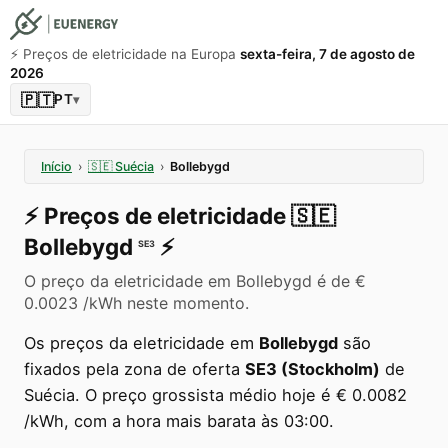
⚡️ Preços de eletricidade na Europa
sexta-feira, 7 de agosto de
2026
🇵🇹
PT
▾
Início
›
🇸🇪
Suécia
›
Bollebygd
⚡️
Preços de eletricidade
🇸🇪
Bollebygd
⚡️
SE3
O preço da eletricidade em Bollebygd é de €
0.0023 /kWh neste momento.
Os preços da eletricidade em
Bollebygd
são
fixados pela zona de oferta
SE3 (Stockholm)
de
Suécia. O preço grossista médio hoje é € 0.0082
/kWh, com a hora mais barata às 03:00.