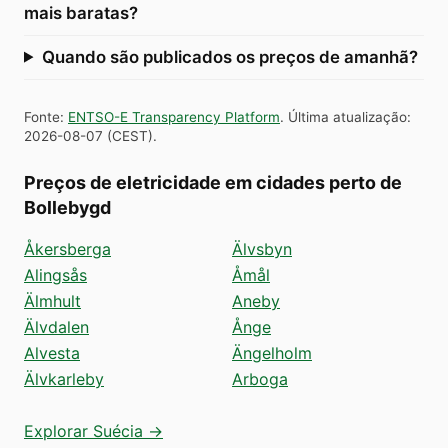
mais baratas?
Quando são publicados os preços de amanhã?
Fonte
:
ENTSO-E Transparency Platform
.
Última atualização
:
2026-08-07
(
CEST
).
Preços de eletricidade em cidades perto de
Bollebygd
Åkersberga
Älvsbyn
Alingsås
Åmål
Älmhult
Aneby
Älvdalen
Ånge
Alvesta
Ängelholm
Älvkarleby
Arboga
Explorar Suécia →