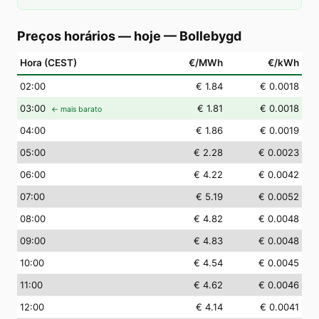
Preços horários — hoje
—
Bollebygd
Hora (CEST)
€/MWh
€/kWh
02
:00
€ 1.84
€ 0.0018
03
:00
€ 1.81
€ 0.0018
← mais barato
04
:00
€ 1.86
€ 0.0019
05
:00
€ 2.28
€ 0.0023
06
:00
€ 4.22
€ 0.0042
07
:00
€ 5.19
€ 0.0052
08
:00
€ 4.82
€ 0.0048
09
:00
€ 4.83
€ 0.0048
10
:00
€ 4.54
€ 0.0045
11
:00
€ 4.62
€ 0.0046
12
:00
€ 4.14
€ 0.0041