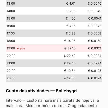
13
:00
€ 4.01
€ 0.0040
14
:00
€ 3.98
€ 0.0040
15
:00
€ 4.06
€ 0.0041
16
:00
€ 4.16
€ 0.0042
17
:00
€ 5.83
€ 0.0058
18
:00
€ 14.96
€ 0.0150
19
:00
€ 32.10
€ 0.0321
← pico
20
:00
€ 22.42
€ 0.0224
21
:00
€ 29.40
€ 0.0294
22
:00
€ 19.84
€ 0.0198
23
:00
€ 12.38
€ 0.0124
Custo das atividades
—
Bollebygd
Intervalo = custo na hora mais barata de hoje vs. a
mais cara. Média = média do dia. O agendamento