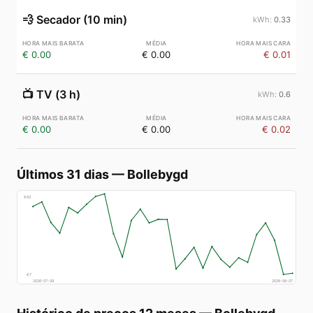
💨
Secador (10 min)
0.33
€ 0.00
€ 0.00
€ 0.01
📺
TV (3 h)
0.6
€ 0.00
€ 0.00
€ 0.02
Últimos 31 dias
—
Bollebygd
€
83
€
7
2026-07-09
2026-08-07