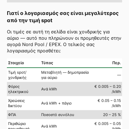
Γιατί ο λογαριασμός σας είναι μεγαλύτερος
από την τιμή spot
Οι τιμές σε αυτή τη σελίδα είναι χονδρικής για
αύριο — αυτό που πληρώνουν οι προμηθευτές στην
αγορά Nord Pool / EPEX. Ο τελικός σας
λογαριασμός προσθέτει:
Στοιχείο
Τύπος
Περ.
Τιμή spot/
Μεταβλητή — δημοπρασία
—
χονδρικής
για αύριο
Φόρος
€ 0.005 – 0.20
Ανά kWh
ηλεκτρικού
/kWh
Χρεώσεις
€ 0.05 – 0.15
Ανά kWh + πάγιο
δικτύου
/kWh
ΦΠΑ
Ποσοστό συνόλου
20 – 25 %
Περιθώριο
€ 0.005 – 0.05
Ανά kWh
προμηθευτή
/kWh