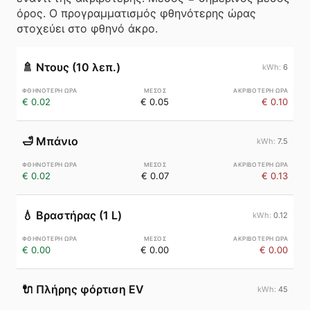
όρος. Ο προγραμματισμός φθηνότερης ώρας
στοχεύει στο φθηνό άκρο.
🚿
Ντους (10 λεπ.)
6
€ 0.02
€ 0.05
€ 0.10
🛁
Μπάνιο
7.5
€ 0.02
€ 0.07
€ 0.13
💧
Βραστήρας (1 L)
0.12
€ 0.00
€ 0.00
€ 0.00
🔌
Πλήρης φόρτιση EV
45