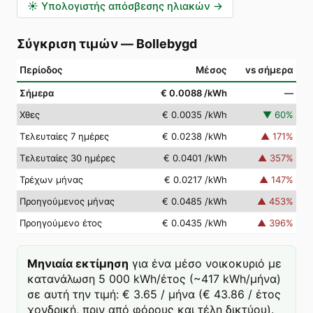
☀️
Υπολογιστής απόσβεσης ηλιακών
→
Σύγκριση τιμών
—
Bollebygd
Περίοδος
Μέσος
vs σήμερα
Σήμερα
€ 0.0088
/kWh
—
Χθες
€ 0.0035
/kWh
▼
60
%
Τελευταίες 7 ημέρες
€ 0.0238
/kWh
▲
171
%
Τελευταίες 30 ημέρες
€ 0.0401
/kWh
▲
357
%
Τρέχων μήνας
€ 0.0217
/kWh
▲
147
%
Προηγούμενος μήνας
€ 0.0485
/kWh
▲
453
%
Προηγούμενο έτος
€ 0.0435
/kWh
▲
396
%
Μηνιαία εκτίμηση
για ένα μέσο νοικοκυριό με
κατανάλωση 5 000 kWh/έτος (~417 kWh/μήνα)
σε αυτή την τιμή: € 3.65 / μήνα (€ 43.86 / έτος
χονδρική, πριν από φόρους και τέλη δικτύου).