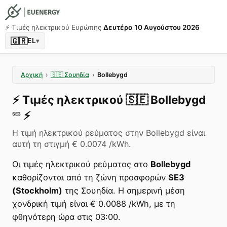
⚡️ Τιμές ηλεκτρικού Ευρώπης
Δευτέρα 10 Αυγούστου 2026
🇬🇷
EL
▾
Αρχική
›
🇸🇪
Σουηδία
›
Bollebygd
⚡️
Τιμές ηλεκτρικού
🇸🇪
Bollebygd
⚡️
SE3
Η τιμή ηλεκτρικού ρεύματος στην Bollebygd είναι
αυτή τη στιγμή € 0.0074 /kWh.
Οι τιμές ηλεκτρικού ρεύματος στο
Bollebygd
καθορίζονται από τη ζώνη προσφορών
SE3
(Stockholm)
της Σουηδία. Η σημερινή μέση
χονδρική τιμή είναι € 0.0088 /kWh, με τη
φθηνότερη ώρα στις 03:00.