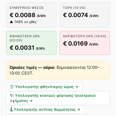
ΣΗΜΕΡΙΝΌΣ ΜΈΣΟΣ
ΤΏΡΑ (10:00)
€ 0.0088
€ 0.0074
/kWh
/kWh
▲ 148% vs χθες
ΦΘΗΝΌΤΕΡΗ ΏΡΑ
ΑΚΡΙΒΌΤΕΡΗ ΏΡΑ (19:00)
(03:00)
€ 0.0169
/kWh
€ 0.0031
/kWh
Ωριαίες τιμές — αύριο
:
δημοσιεύονται 12:00–
13:00 CEST
.
⏰
Υπολογιστής φθηνότερης ώρας
→
🔌
Υπολογιστής κόστους φόρτισης ηλεκτρικού
οχήματος
→
🌡️
Υπολογιστής αντλίας θερμότητας
→