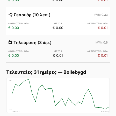
€ 0.00
€ 0.00
€ 0.01
💨
Σεσουάρ (10 λεπ.)
0.33
€ 0.00
€ 0.00
€ 0.01
📺
Τηλεόραση (3 ώρ.)
0.6
€ 0.00
€ 0.01
€ 0.01
Τελευταίες 31 ημέρες
—
Bollebygd
€
83
€
4
2026-07-12
2026-08-10