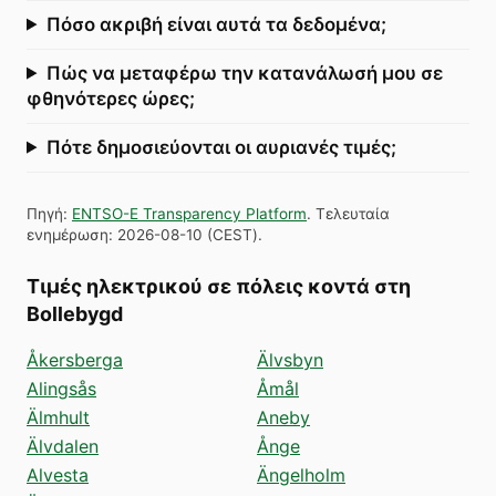
Πόσο ακριβή είναι αυτά τα δεδομένα;
Πώς να μεταφέρω την κατανάλωσή μου σε
φθηνότερες ώρες;
Πότε δημοσιεύονται οι αυριανές τιμές;
Πηγή
:
ENTSO-E Transparency Platform
.
Τελευταία
ενημέρωση
:
2026-08-10
(
CEST
).
Τιμές ηλεκτρικού σε πόλεις κοντά στη
Bollebygd
Åkersberga
Älvsbyn
Alingsås
Åmål
Älmhult
Aneby
Älvdalen
Ånge
Alvesta
Ängelholm