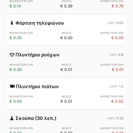
€ 0.14
€ 0.39
€ 0.76
📱
Φόρτιση τηλεφώνου
0.02
€ 0.00
€ 0.00
€ 0.00
👕
Πλυντήριο ρούχων
0.8
€ 0.00
€ 0.01
€ 0.01
🍽️
Πλυντήριο πιάτων
1.4
€ 0.00
€ 0.01
€ 0.02
🧹
Σκούπα (30 λεπ.)
0.33