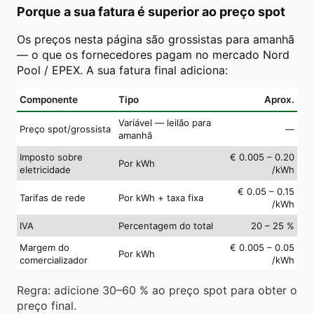
Porque a sua fatura é superior ao preço spot
Os preços nesta página são grossistas para amanhã
— o que os fornecedores pagam no mercado Nord
Pool / EPEX. A sua fatura final adiciona:
Componente
Tipo
Aprox.
Variável — leilão para
Preço spot/grossista
—
amanhã
Imposto sobre
€ 0.005 – 0.20
Por kWh
eletricidade
/kWh
€ 0.05 – 0.15
Tarifas de rede
Por kWh + taxa fixa
/kWh
IVA
Percentagem do total
20 – 25 %
Margem do
€ 0.005 – 0.05
Por kWh
comercializador
/kWh
Regra: adicione 30–60 % ao preço spot para obter o
preço final.