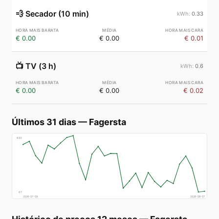
💨
Secador (10 min)
0.33
€ 0.00
€ 0.00
€ 0.01
📺
TV (3 h)
0.6
€ 0.00
€ 0.00
€ 0.02
Últimos 31 dias
—
Fagersta
€
83
€
7
2026-07-09
2026-08-07