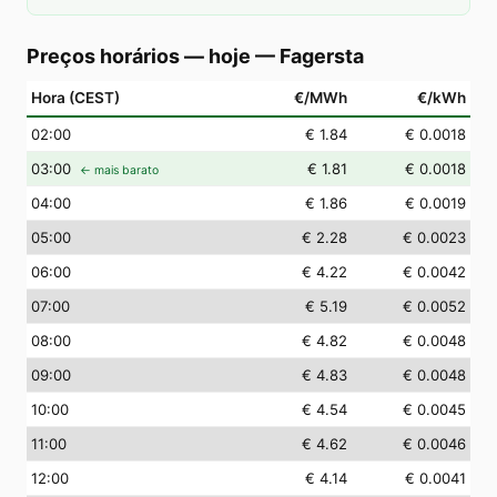
Preços horários — hoje
—
Fagersta
Hora (CEST)
€/MWh
€/kWh
02
:00
€ 1.84
€ 0.0018
03
:00
€ 1.81
€ 0.0018
← mais barato
04
:00
€ 1.86
€ 0.0019
05
:00
€ 2.28
€ 0.0023
06
:00
€ 4.22
€ 0.0042
07
:00
€ 5.19
€ 0.0052
08
:00
€ 4.82
€ 0.0048
09
:00
€ 4.83
€ 0.0048
10
:00
€ 4.54
€ 0.0045
11
:00
€ 4.62
€ 0.0046
12
:00
€ 4.14
€ 0.0041