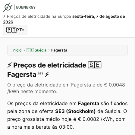
⚡️ Preços de eletricidade na Europa
sexta-feira, 7 de agosto de
2026
🇵🇹
PT
▾
Início
›
🇸🇪
Suécia
›
Fagersta
⚡️
Preços de eletricidade
🇸🇪
Fagersta
⚡️
SE3
O preço da eletricidade em Fagersta é de € 0.0048
/kWh neste momento.
Os preços da eletricidade em
Fagersta
são fixados
pela zona de oferta
SE3 (Stockholm)
de Suécia. O
preço grossista médio hoje é € 0.0082 /kWh, com
a hora mais barata às 03:00.