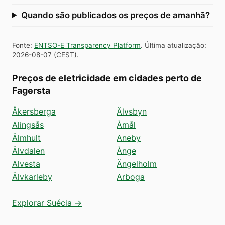
Quando são publicados os preços de amanhã?
Fonte
:
ENTSO-E Transparency Platform
.
Última atualização
:
2026-08-07
(
CEST
).
Preços de eletricidade em cidades perto de
Fagersta
Åkersberga
Älvsbyn
Alingsås
Åmål
Älmhult
Aneby
Älvdalen
Ånge
Alvesta
Ängelholm
Älvkarleby
Arboga
Explorar Suécia →