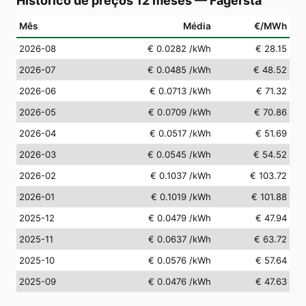
Histórico de preços 12 meses
—
Fagersta
Mês
Média
€/MWh
2026-08
€ 0.0282
/kWh
€ 28.15
2026-07
€ 0.0485
/kWh
€ 48.52
2026-06
€ 0.0713
/kWh
€ 71.32
2026-05
€ 0.0709
/kWh
€ 70.86
2026-04
€ 0.0517
/kWh
€ 51.69
2026-03
€ 0.0545
/kWh
€ 54.52
2026-02
€ 0.1037
/kWh
€ 103.72
2026-01
€ 0.1019
/kWh
€ 101.88
2025-12
€ 0.0479
/kWh
€ 47.94
2025-11
€ 0.0637
/kWh
€ 63.72
2025-10
€ 0.0576
/kWh
€ 57.64
2025-09
€ 0.0476
/kWh
€ 47.63