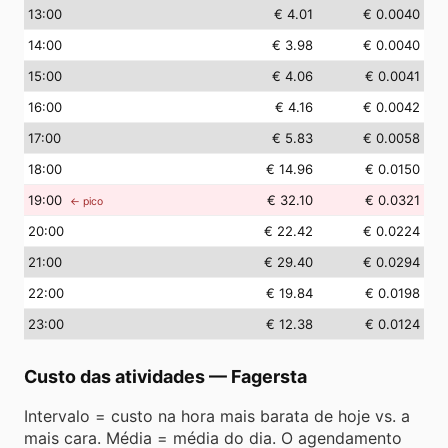
13
:00
€ 4.01
€ 0.0040
14
:00
€ 3.98
€ 0.0040
15
:00
€ 4.06
€ 0.0041
16
:00
€ 4.16
€ 0.0042
17
:00
€ 5.83
€ 0.0058
18
:00
€ 14.96
€ 0.0150
19
:00
€ 32.10
€ 0.0321
← pico
20
:00
€ 22.42
€ 0.0224
21
:00
€ 29.40
€ 0.0294
22
:00
€ 19.84
€ 0.0198
23
:00
€ 12.38
€ 0.0124
Custo das atividades
—
Fagersta
Intervalo = custo na hora mais barata de hoje vs. a
mais cara. Média = média do dia. O agendamento