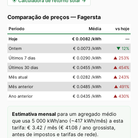
☀️
Calculadora de retorno solar
→
Comparação de preços
—
Fagersta
Período
Média
vs hoje
Hoje
€ 0.0082
/kWh
—
Ontem
€ 0.0073
/kWh
▼
12
%
Últimos 7 dias
€ 0.0290
/kWh
▲
253
%
Últimos 30 dias
€ 0.0455
/kWh
▲
454
%
Mês atual
€ 0.0282
/kWh
▲
243
%
Mês anterior
€ 0.0485
/kWh
▲
491
%
Ano anterior
€ 0.0435
/kWh
▲
430
%
Estimativa mensal
para um agregado médio
que usa 5 000 kWh/ano (~417 kWh/mês) a esta
tarifa: € 3.42 / mês (€ 41.08 / ano grossista,
antes de impostos e tarifas de rede).