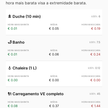
hora mais barata visa a extremidade barata.
🚿
Duche (10 min)
6
€ 0.01
€ 0.05
€ 0.19
🛁
Banho
7.5
€ 0.01
€ 0.06
€ 0.24
💧
Chaleira (1 L)
0.12
€ 0.00
€ 0.00
€ 0.00
🔌
Carregamento VE completo
45
€ 0.08
€ 0.37
€ 1.44