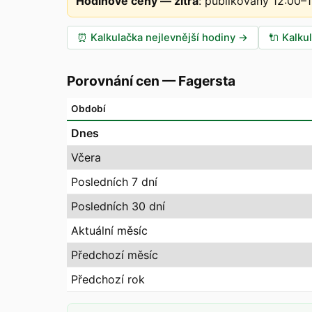
Hodinové ceny — zítra
:
publikovány 12:00–
⏰
Kalkulačka nejlevnější hodiny
→
🔌
Kalku
Porovnání cen
—
Fagersta
Období
Dnes
Včera
Posledních 7 dní
Posledních 30 dní
Aktuální měsíc
Předchozí měsíc
Předchozí rok