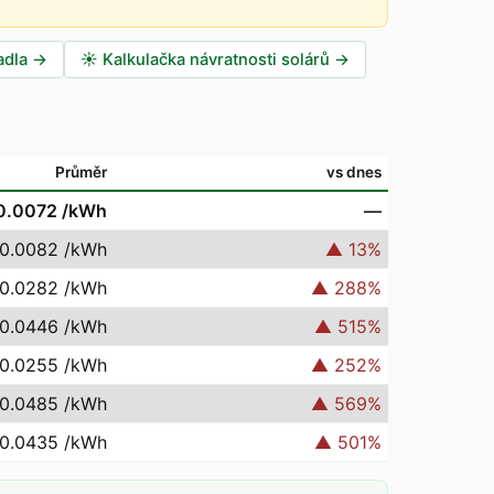
adla
→
☀️
Kalkulačka návratnosti solárů
→
Průměr
vs dnes
0.0072
/kWh
—
 0.0082
/kWh
▲
13
%
 0.0282
/kWh
▲
288
%
 0.0446
/kWh
▲
515
%
 0.0255
/kWh
▲
252
%
 0.0485
/kWh
▲
569
%
 0.0435
/kWh
▲
501
%