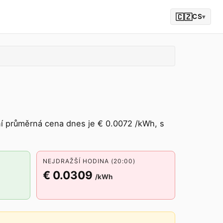
🇨🇿
CS
▾
 průměrná cena dnes je € 0.0072 /kWh, s
NEJDRAŽŠÍ HODINA (20:00)
€ 0.0309
/kWh