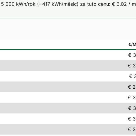
5 000 kWh/rok (~417 kWh/měsíc) za tuto cenu: € 3.02 / mě
€/
€ 3
€ 3
€ 3
€ 2
€ 3
€ 3
€ 3
€ 2