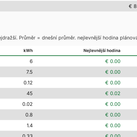
€ 8
jdražší. Průměr = dnešní průměr. nejlevnější hodina plánová
kWh
Nejlevnější hodina
6
€ 0.00
7.5
€ 0.00
0.12
€ 0.00
45
€ 0.02
0.02
€ 0.00
0.8
€ 0.00
1.4
€ 0.00
0.33
€ 0.00