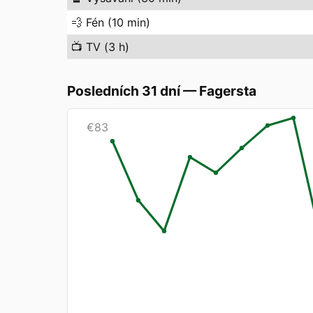
💨
Fén (10 min)
📺
TV (3 h)
Posledních 31 dní
—
Fagersta
€
83