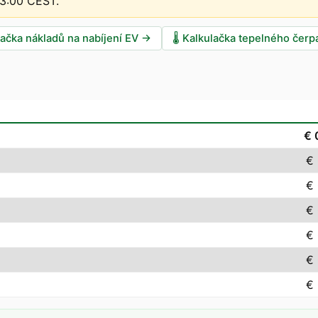
13:00 CEST
.
lačka nákladů na nabíjení EV
→
🌡️
Kalkulačka tepelného čerp
€ 
€
€
€
€
€
€