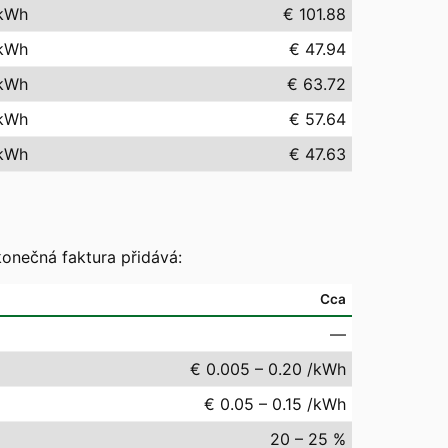
kWh
€ 101.88
kWh
€ 47.94
kWh
€ 63.72
kWh
€ 57.64
kWh
€ 47.63
konečná faktura přidává:
Cca
—
€ 0.005 – 0.20 /kWh
€ 0.05 – 0.15 /kWh
20 – 25 %