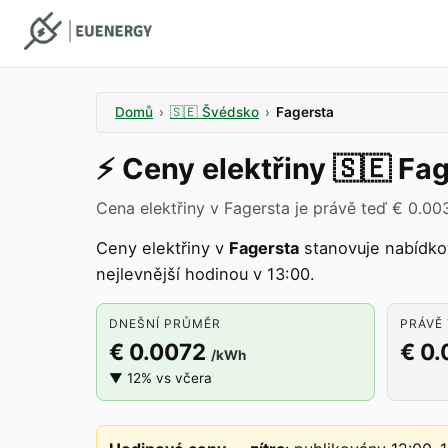
Domů
›
🇸🇪
Švédsko
›
Fagersta
⚡️
Ceny elektřiny
🇸🇪
Fag
Cena elektřiny v Fagersta je právě teď € 0.00
Ceny elektřiny v
Fagersta
stanovuje nabídk
nejlevnější hodinou v 13:00.
DNEŠNÍ PRŮMĚR
PRÁVĚ 
€ 0.0072
€ 0
/kWh
▼ 12% vs včera