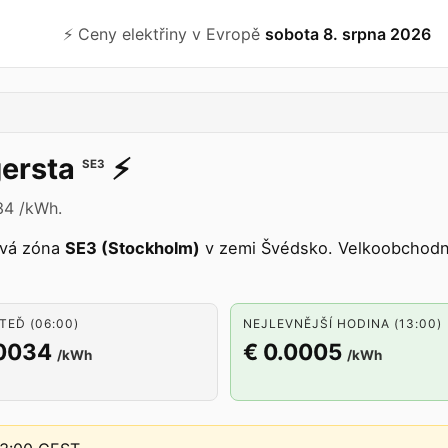
⚡️ Ceny elektřiny v Evropě
sobota 8. srpna 2026
ersta
⚡️
SE3
34 /kWh.
ová zóna
SE3 (Stockholm)
v zemi Švédsko. Velkoobchodní
TEĎ (06:00)
NEJLEVNĚJŠÍ HODINA (13:00)
.0034
€ 0.0005
/kWh
/kWh