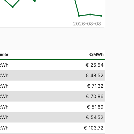
2026-08-08
ůměr
€/MWh
kWh
€ 25.54
kWh
€ 48.52
kWh
€ 71.32
kWh
€ 70.86
kWh
€ 51.69
kWh
€ 54.52
kWh
€ 103.72