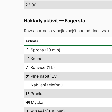
23
:00
Náklady aktivit
—
Fagersta
Rozsah = cena v nejlevnější hodině dnes vs. ne
Aktivita
🚿
Sprcha (10 min)
🛁
Koupel
💧
Konvice (1 L)
🔌
Plné nabití EV
📱
Nabíjení telefonu
👕
Pračka
🍽️
Myčka
🧹
Vysávání (30 min)