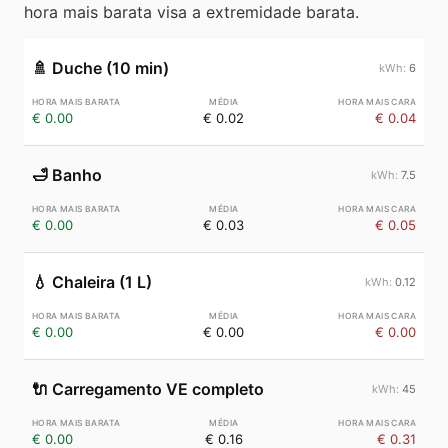
hora mais barata visa a extremidade barata.
🚿
Duche (10 min)
6
€ 0.00
€ 0.02
€ 0.04
🛁
Banho
7.5
€ 0.00
€ 0.03
€ 0.05
💧
Chaleira (1 L)
0.12
€ 0.00
€ 0.00
€ 0.00
🔌
Carregamento VE completo
45
€ 0.00
€ 0.16
€ 0.31