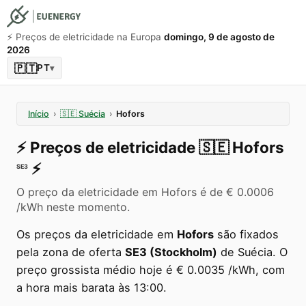
⚡️ Preços de eletricidade na Europa
domingo, 9 de agosto de
2026
🇵🇹
PT
▾
Início
›
🇸🇪
Suécia
›
Hofors
⚡️
Preços de eletricidade
🇸🇪
Hofors
⚡️
SE3
O preço da eletricidade em Hofors é de € 0.0006
/kWh neste momento.
Os preços da eletricidade em
Hofors
são fixados
pela zona de oferta
SE3 (Stockholm)
de Suécia. O
preço grossista médio hoje é € 0.0035 /kWh, com
a hora mais barata às 13:00.