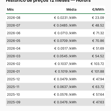
Histórico de preços 12 meses
—
Hofors
Mês
Média
€/MWh
2026-08
€ 0.0231
/kWh
€ 23.09
2026-07
€ 0.0485
/kWh
€ 48.52
2026-06
€ 0.0713
/kWh
€ 71.32
2026-05
€ 0.0709
/kWh
€ 70.86
2026-04
€ 0.0517
/kWh
€ 51.69
2026-03
€ 0.0545
/kWh
€ 54.52
2026-02
€ 0.1037
/kWh
€ 103.72
2026-01
€ 0.1019
/kWh
€ 101.88
2025-12
€ 0.0479
/kWh
€ 47.94
2025-11
€ 0.0637
/kWh
€ 63.72
2025-10
€ 0.0576
/kWh
€ 57.64
2025-09
€ 0.0476
/kWh
€ 47.63