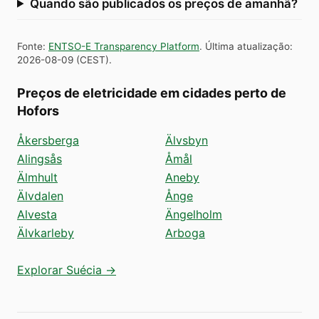
Quando são publicados os preços de amanhã?
Fonte
:
ENTSO-E Transparency Platform
.
Última atualização
:
2026-08-09
(
CEST
).
Preços de eletricidade em cidades perto de
Hofors
Åkersberga
Älvsbyn
Alingsås
Åmål
Älmhult
Aneby
Älvdalen
Ånge
Alvesta
Ängelholm
Älvkarleby
Arboga
Explorar Suécia →