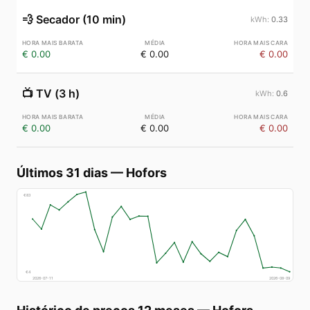
💨
Secador (10 min)
0.33
€ 0.00
€ 0.00
€ 0.00
📺
TV (3 h)
0.6
€ 0.00
€ 0.00
€ 0.00
Últimos 31 dias
—
Hofors
€
83
€
4
2026-07-11
2026-08-09