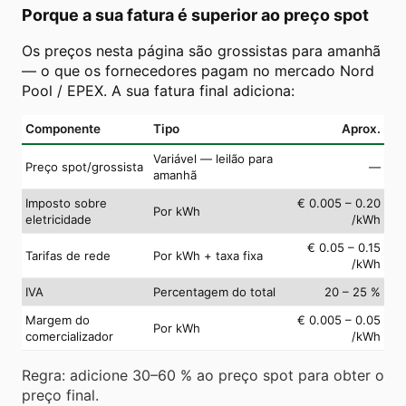
Porque a sua fatura é superior ao preço spot
Os preços nesta página são grossistas para amanhã
— o que os fornecedores pagam no mercado Nord
Pool / EPEX. A sua fatura final adiciona:
Componente
Tipo
Aprox.
Variável — leilão para
Preço spot/grossista
—
amanhã
Imposto sobre
€ 0.005 – 0.20
Por kWh
eletricidade
/kWh
€ 0.05 – 0.15
Tarifas de rede
Por kWh + taxa fixa
/kWh
IVA
Percentagem do total
20 – 25 %
Margem do
€ 0.005 – 0.05
Por kWh
comercializador
/kWh
Regra: adicione 30–60 % ao preço spot para obter o
preço final.