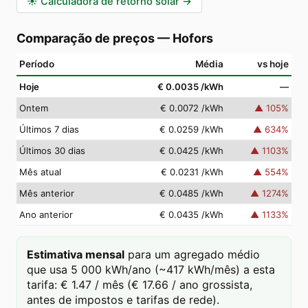
☀️
Calculadora de retorno solar
→
Comparação de preços
—
Hofors
Período
Média
vs hoje
Hoje
€ 0.0035
/kWh
—
Ontem
€ 0.0072
/kWh
▲
105
%
Últimos 7 dias
€ 0.0259
/kWh
▲
634
%
Últimos 30 dias
€ 0.0425
/kWh
▲
1103
%
Mês atual
€ 0.0231
/kWh
▲
554
%
Mês anterior
€ 0.0485
/kWh
▲
1274
%
Ano anterior
€ 0.0435
/kWh
▲
1133
%
Estimativa mensal
para um agregado médio
que usa 5 000 kWh/ano (~417 kWh/mês) a esta
tarifa: € 1.47 / mês (€ 17.66 / ano grossista,
antes de impostos e tarifas de rede).