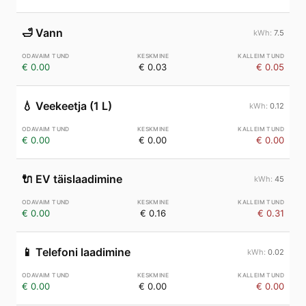
🛁
Vann
7.5
€ 0.00
€ 0.03
€ 0.05
💧
Veekeetja (1 L)
0.12
€ 0.00
€ 0.00
€ 0.00
🔌
EV täislaadimine
45
€ 0.00
€ 0.16
€ 0.31
📱
Telefoni laadimine
0.02
€ 0.00
€ 0.00
€ 0.00