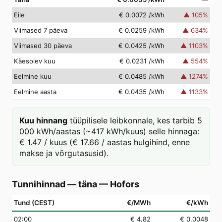
Eile
€ 0.0072
/kWh
▲
105
%
Viimased 7 päeva
€ 0.0259
/kWh
▲
634
%
Viimased 30 päeva
€ 0.0425
/kWh
▲
1103
%
Käesolev kuu
€ 0.0231
/kWh
▲
554
%
Eelmine kuu
€ 0.0485
/kWh
▲
1274
%
Eelmine aasta
€ 0.0435
/kWh
▲
1133
%
Kuu hinnang
tüüpilisele leibkonnale, kes tarbib 5
000 kWh/aastas (~417 kWh/kuus) selle hinnaga:
€ 1.47 / kuus (€ 17.66 / aastas hulgihind, enne
makse ja võrgutasusid).
Tunnihinnad — täna
—
Hofors
Tund (CEST)
€/MWh
€/kWh
02
:00
€ 4.82
€ 0.0048