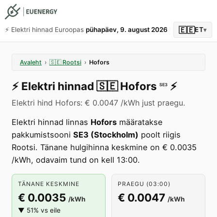
🇪🇪
⚡️ Elektri hinnad Euroopas
pühapäev, 9. august 2026
ET
▾
Avaleht
›
🇸🇪
Rootsi
›
Hofors
⚡️
Elektri hinnad
🇸🇪
Hofors
⚡️
SE3
Elektri hind Hofors: € 0.0047 /kWh just praegu.
Elektri hinnad linnas
Hofors
määratakse
pakkumistsooni
SE3 (Stockholm)
poolt riigis
Rootsi. Tänane hulgihinna keskmine on € 0.0035
/kWh, odavaim tund on kell 13:00.
TÄNANE KESKMINE
PRAEGU (03:00)
€ 0.0035
€ 0.0047
/kWh
/kWh
▼ 51% vs eile