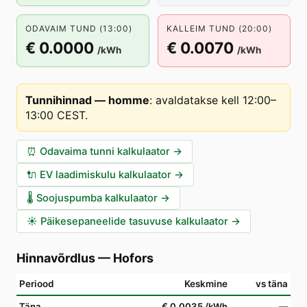
ODAVAIM TUND (13:00)
KALLEIM TUND (20:00)
€ 0.0000
€ 0.0070
/kWh
/kWh
Tunnihinnad — homme
:
avaldatakse kell 12:00–
13:00 CEST
.
⏰
Odavaima tunni kalkulaator
→
🔌
EV laadimiskulu kalkulaator
→
🌡️
Soojuspumba kalkulaator
→
☀️
Päikesepaneelide tasuvuse kalkulaator
→
Hinnavõrdlus
—
Hofors
Periood
Keskmine
vs täna
Täna
€ 0.0035
/kWh
—