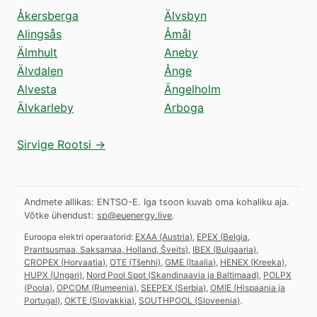
Åkersberga
Älvsbyn
Alingsås
Åmål
Älmhult
Aneby
Älvdalen
Ånge
Alvesta
Ängelholm
Älvkarleby
Arboga
Sirvige Rootsi →
Andmete allikas: ENTSO-E. Iga tsoon kuvab oma kohaliku aja.
Võtke ühendust:
sp@euenergy.live
.
Euroopa elektri operaatorid:
EXAA
(
Austria
)
,
EPEX
(
Belgia,
Prantsusmaa, Saksamaa, Holland, Šveits
)
,
IBEX
(
Bulgaaria
)
,
CROPEX
(
Horvaatia
)
,
OTE
(
Tšehhi
)
,
GME
(
Itaalia
)
,
HENEX
(
Kreeka
)
,
HUPX
(
Ungari
)
,
Nord Pool Spot
(
Skandinaavia ja Baltimaad
)
,
POLPX
(
Poola
)
,
OPCOM
(
Rumeenia
)
,
SEEPEX
(
Serbia
)
,
OMIE
(
Hispaania ja
Portugal
)
,
OKTE
(
Slovakkia
)
,
SOUTHPOOL
(
Sloveenia
)
.