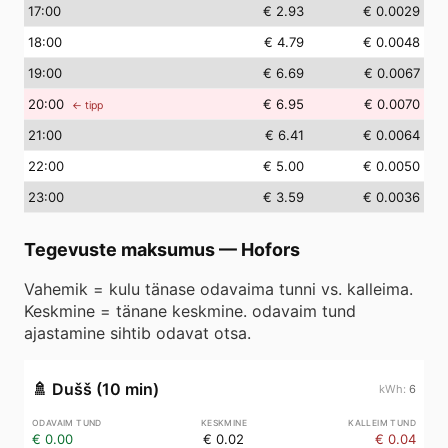
17
:00
€ 2.93
€ 0.0029
18
:00
€ 4.79
€ 0.0048
19
:00
€ 6.69
€ 0.0067
20
:00
€ 6.95
€ 0.0070
← tipp
21
:00
€ 6.41
€ 0.0064
22
:00
€ 5.00
€ 0.0050
23
:00
€ 3.59
€ 0.0036
Tegevuste maksumus
—
Hofors
Vahemik = kulu tänase odavaima tunni vs. kalleima.
Keskmine = tänane keskmine. odavaim tund
ajastamine sihtib odavat otsa.
🚿
Dušš (10 min)
6
€ 0.00
€ 0.02
€ 0.04