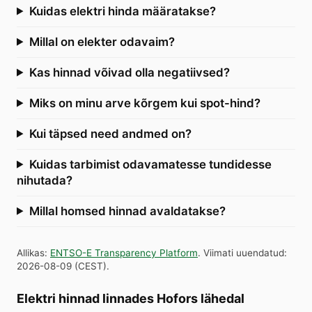
Kuidas elektri hinda määratakse?
Millal on elekter odavaim?
Kas hinnad võivad olla negatiivsed?
Miks on minu arve kõrgem kui spot-hind?
Kui täpsed need andmed on?
Kuidas tarbimist odavamatesse tundidesse
nihutada?
Millal homsed hinnad avaldatakse?
Allikas
:
ENTSO-E Transparency Platform
.
Viimati uuendatud
:
2026-08-09
(
CEST
).
Elektri hinnad linnades Hofors lähedal