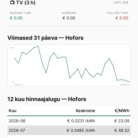
📺
TV (3 h)
0.6
€ 0.00
€ 0.00
€ 0.00
Viimased 31 päeva
—
Hofors
€
83
€
4
2026-07-11
2026-08-09
12 kuu hinnaajalugu
—
Hofors
Kuu
Keskmine
€/MWh
2026-08
€ 0.0231
/kWh
€ 23.09
2026-07
€ 0.0485
/kWh
€ 48.52