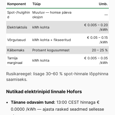
Komponent
Tüüp
Umb.
Spot-/hulgihin
Muutuv — homse päeva
—
d
oksjon
€ 0.005 – 0.20
Elektriaktsiis
kWh kohta
/kWh
€ 0.05 – 0.15
Võrgutasud
kWh kohta + fikseeritud
/kWh
Käibemaks
Protsent kogusummast
20 – 25 %
Tarnija
€ 0.005 – 0.05
kWh kohta
marginaal
/kWh
Rusikareegel: lisage 30–60 % spot-hinnale lõpphinna
saamiseks.
Nutikad elektrinipid linnale Hofors
Tänane odavaim tund:
13:00 CEST hinnaga €
0.0000 /kWh — ajasta rasked seadmed sellesse