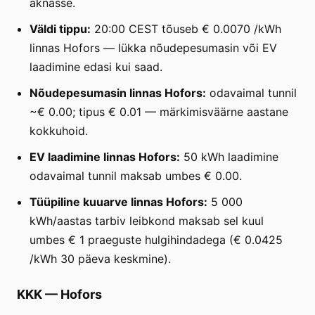
aknasse.
Väldi tippu:
20:00 CEST tõuseb € 0.0070 /kWh
linnas Hofors — lükka nõudepesumasin või EV
laadimine edasi kui saad.
Nõudepesumasin linnas Hofors:
odavaimal tunnil
~€ 0.00; tipus € 0.01 — märkimisväärne aastane
kokkuhoid.
EV laadimine linnas Hofors:
50 kWh laadimine
odavaimal tunnil maksab umbes € 0.00.
Tüüpiline kuuarve linnas Hofors:
5 000
kWh/aastas tarbiv leibkond maksab sel kuul
umbes € 1 praeguste hulgihindadega (€ 0.0425
/kWh 30 päeva keskmine).
KKK
—
Hofors