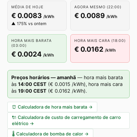
MÉDIA DE HOJE
AGORA MESMO (22:00)
€ 0.0083
€ 0.0089
/kWh
/kWh
▲ 175% vs ontem
HORA MAIS BARATA
HORA MAIS CARA (18:00)
(03:00)
€ 0.0162
/kWh
€ 0.0024
/kWh
Preços horários — amanhã
—
hora mais barata
às
14
:00
CEST
(
€ 0.0015
/kWh),
hora mais cara
às
19
:00
CEST
(
€ 0.0162
/kWh).
⏰
Calculadora de hora mais barata
→
🔌
Calculadora de custo de carregamento de carro
elétrico
→
🌡️
Calculadora de bomba de calor
→