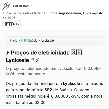
⚡️ Preços de eletricidade na Europa
segunda-feira, 10 de agosto
de 2026
🇵🇹
PT
▾
Início
›
🇸🇪
Suécia
›
Lycksele
⚡️
Preços de eletricidade
🇸🇪
Lycksele
⚡️
SE2
O preço da eletricidade em Lycksele é de € 0.0089
/kWh neste momento.
Os preços da eletricidade em
Lycksele
são fixados
pela zona de oferta
SE2
de Suécia. O preço
grossista médio hoje é € 0.0083 /kWh, com a hora
mais barata às 03:00.