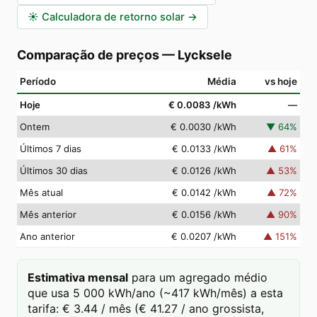
☀️
Calculadora de retorno solar
→
Comparação de preços
—
Lycksele
Período
Média
vs hoje
Hoje
€ 0.0083
/kWh
—
Ontem
€ 0.0030
/kWh
▼
64
%
Últimos 7 dias
€ 0.0133
/kWh
▲
61
%
Últimos 30 dias
€ 0.0126
/kWh
▲
53
%
Mês atual
€ 0.0142
/kWh
▲
72
%
Mês anterior
€ 0.0156
/kWh
▲
90
%
Ano anterior
€ 0.0207
/kWh
▲
151
%
Estimativa mensal
para um agregado médio
que usa 5 000 kWh/ano (~417 kWh/mês) a esta
tarifa: € 3.44 / mês (€ 41.27 / ano grossista,