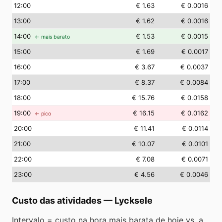
12
:00
€ 1.63
€ 0.0016
13
:00
€ 1.62
€ 0.0016
14
:00
€ 1.53
€ 0.0015
← mais barato
15
:00
€ 1.69
€ 0.0017
16
:00
€ 3.67
€ 0.0037
17
:00
€ 8.37
€ 0.0084
18
:00
€ 15.76
€ 0.0158
19
:00
€ 16.15
€ 0.0162
← pico
20
:00
€ 11.41
€ 0.0114
21
:00
€ 10.07
€ 0.0101
22
:00
€ 7.08
€ 0.0071
23
:00
€ 4.56
€ 0.0046
Custo das atividades
—
Lycksele
Intervalo = custo na hora mais barata de hoje vs. a