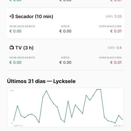
💨
Secador (10 min)
0.33
€ 0.00
€ 0.00
€ 0.01
📺
TV (3 h)
0.6
€ 0.00
€ 0.00
€ 0.01
Últimos 31 dias
—
Lycksele
€
26
€
3
2026-07-12
2026-08-11