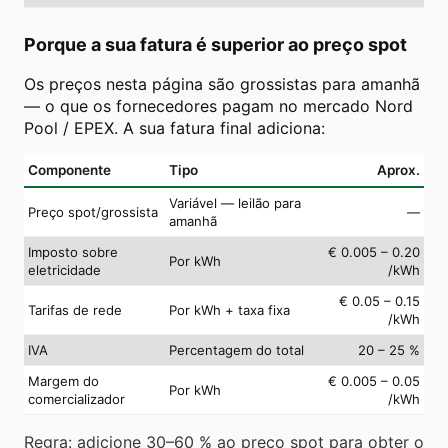
Porque a sua fatura é superior ao preço spot
Os preços nesta página são grossistas para amanhã
— o que os fornecedores pagam no mercado Nord
Pool / EPEX. A sua fatura final adiciona:
Componente
Tipo
Aprox.
Variável — leilão para
Preço spot/grossista
—
amanhã
Imposto sobre
€ 0.005 – 0.20
Por kWh
eletricidade
/kWh
€ 0.05 – 0.15
Tarifas de rede
Por kWh + taxa fixa
/kWh
IVA
Percentagem do total
20 – 25 %
Margem do
€ 0.005 – 0.05
Por kWh
comercializador
/kWh
Regra: adicione 30–60 % ao preço spot para obter o