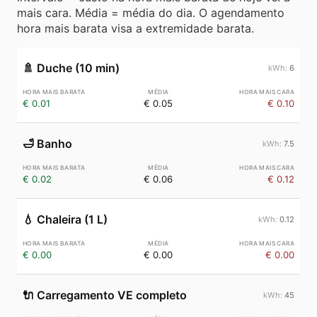
mais cara. Média = média do dia. O agendamento
hora mais barata visa a extremidade barata.
🚿
Duche (10 min)
6
€ 0.01
€ 0.05
€ 0.10
🛁
Banho
7.5
€ 0.02
€ 0.06
€ 0.12
💧
Chaleira (1 L)
0.12
€ 0.00
€ 0.00
€ 0.00
🔌
Carregamento VE completo
45