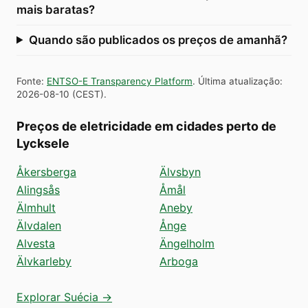
mais baratas?
Quando são publicados os preços de amanhã?
Fonte
:
ENTSO-E Transparency Platform
.
Última atualização
:
2026-08-10
(
CEST
).
Preços de eletricidade em cidades perto de
Lycksele
Åkersberga
Älvsbyn
Alingsås
Åmål
Älmhult
Aneby
Älvdalen
Ånge
Alvesta
Ängelholm
Älvkarleby
Arboga
Explorar Suécia →