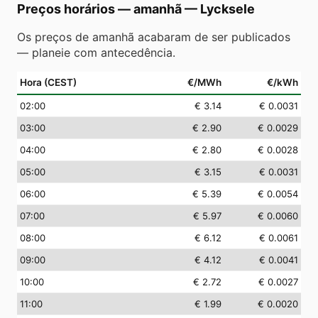
Preços horários — amanhã
—
Lycksele
Os preços de amanhã acabaram de ser publicados
— planeie com antecedência.
Hora (CEST)
€/MWh
€/kWh
02
:00
€ 3.14
€ 0.0031
03
:00
€ 2.90
€ 0.0029
04
:00
€ 2.80
€ 0.0028
05
:00
€ 3.15
€ 0.0031
06
:00
€ 5.39
€ 0.0054
07
:00
€ 5.97
€ 0.0060
08
:00
€ 6.12
€ 0.0061
09
:00
€ 4.12
€ 0.0041
10
:00
€ 2.72
€ 0.0027
11
:00
€ 1.99
€ 0.0020