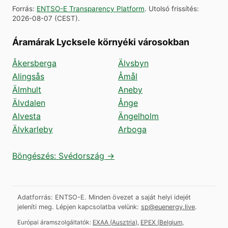
Forrás
:
ENTSO-E Transparency Platform
.
Utolsó frissítés
:
2026-08-07
(
CEST
).
Áramárak Lycksele környéki városokban
Åkersberga
Älvsbyn
Alingsås
Åmål
Älmhult
Aneby
Älvdalen
Ånge
Alvesta
Ängelholm
Älvkarleby
Arboga
Böngészés: Svédország →
Adatforrás: ENTSO-E. Minden övezet a saját helyi idejét
jeleníti meg.
Lépjen kapcsolatba velünk:
sp@euenergy.live
.
Európai áramszolgáltatók:
EXAA
(
Ausztria
)
,
EPEX
(
Belgium,