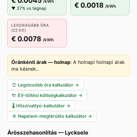
€ 0.0045
/kWh
€ 0.0018
/kWh
▼ 37% vs tegnap
LEGDRÁGÁBB ÓRA
(22:00)
€ 0.0078
/kWh
Óránkénti árak — holnap
:
A holnapi holnapi árak
ma késnek.
.
⏰
Legolcsóbb óra kalkulátor
→
🔌
EV-töltési költségkalkulátor
→
🌡️
Hőszivattyú-kalkulátor
→
☀️
Napelem-megtérülés kalkulátor
→
Árösszehasonlítás
—
Lycksele