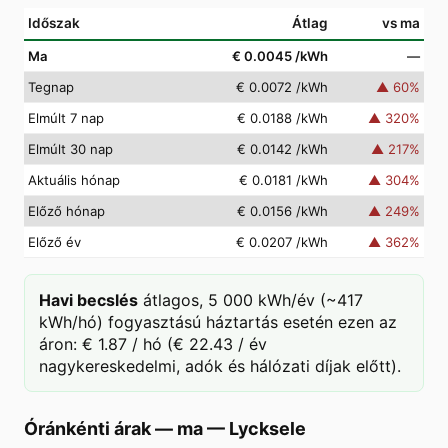
Időszak
Átlag
vs ma
Ma
€ 0.0045
/kWh
—
Tegnap
€ 0.0072
/kWh
▲
60
%
Elmúlt 7 nap
€ 0.0188
/kWh
▲
320
%
Elmúlt 30 nap
€ 0.0142
/kWh
▲
217
%
Aktuális hónap
€ 0.0181
/kWh
▲
304
%
Előző hónap
€ 0.0156
/kWh
▲
249
%
Előző év
€ 0.0207
/kWh
▲
362
%
Havi becslés
átlagos, 5 000 kWh/év (~417
kWh/hó) fogyasztású háztartás esetén ezen az
áron: € 1.87 / hó (€ 22.43 / év
nagykereskedelmi, adók és hálózati díjak előtt).
Óránkénti árak — ma
—
Lycksele