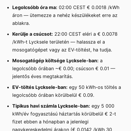
Legolcsóbb óra ma:
02:00 CEST € 0.0018 /kWh
áron — ütemezze a nehéz készülékeket erre az
ablakra.
Kerülje a csúcsot:
22:00 CEST eléri a € 0.0078
/kWh-t Lycksele területén — halassza el a
mosogatógépet vagy az EV-töltést, ha tudja.
Mosogatógép költsége Lycksele-ban:
a
legolcsóbb órában ~€ 0.00; csúcson € 0.01 —
jelentős éves megtakarítás.
EV-töltés Lycksele-ban:
egy 50 kWh-os töltés a
legolcsóbb órában körülbelül € 0.09.
Tipikus havi számla Lycksele-ban:
egy 5 000
kWh/év fogyasztású háztartás körülbelül € 2-t
fizet ebben a hónapban a jelenlegi
nagykereskedelmi árakon (€ 0.0142 /kWh 30