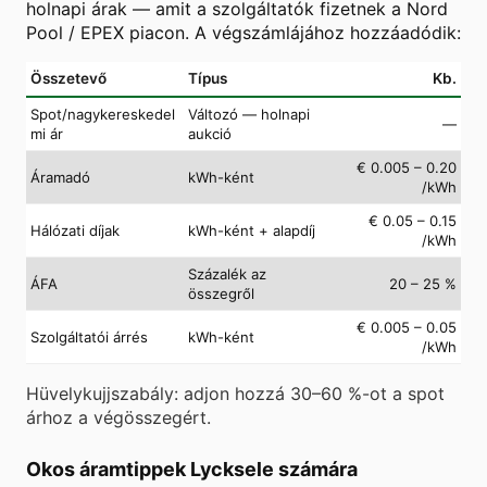
holnapi árak — amit a szolgáltatók fizetnek a Nord
Pool / EPEX piacon. A végszámlájához hozzáadódik:
Összetevő
Típus
Kb.
Spot/nagykereskedel
Változó — holnapi
—
mi ár
aukció
€ 0.005 – 0.20
Áramadó
kWh-ként
/kWh
€ 0.05 – 0.15
Hálózati díjak
kWh-ként + alapdíj
/kWh
Százalék az
ÁFA
20 – 25 %
összegről
€ 0.005 – 0.05
Szolgáltatói árrés
kWh-ként
/kWh
Hüvelykujjszabály: adjon hozzá 30–60 %-ot a spot
árhoz a végösszegért.
Okos áramtippek Lycksele számára