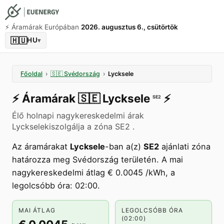
⚡️ Áramárak Európában
2026. augusztus 6., csütörtök
🇭🇺
HU
▾
Főoldal
›
🇸🇪
Svédország
›
Lycksele
⚡️
Áramárak
🇸🇪
Lycksele
⚡️
SE2
Élő holnapi nagykereskedelmi árak
Lyckselekiszolgálja a zóna SE2 .
Az áramárakat
Lycksele
-ban a(z)
SE2
ajánlati zóna
határozza meg Svédország területén. A mai
nagykereskedelmi átlag € 0.0045 /kWh, a
legolcsóbb óra: 02:00.
MAI ÁTLAG
LEGOLCSÓBB ÓRA
(02:00)