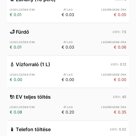
€ 0.01
€ 0.03
€ 0.05
🛁
Fürdő
7.5
€ 0.01
€ 0.03
€ 0.06
💧
Vízforraló (1 L)
0.12
€ 0.00
€ 0.00
€ 0.00
🔌
EV teljes töltés
45
€ 0.08
€ 0.20
€ 0.35
📱
Telefon töltése
0.02