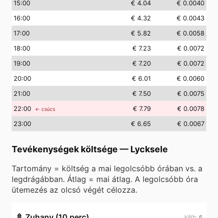
15
:00
€ 4.04
€ 0.0040
16
:00
€ 4.32
€ 0.0043
17
:00
€ 5.82
€ 0.0058
18
:00
€ 7.23
€ 0.0072
19
:00
€ 7.20
€ 0.0072
20
:00
€ 6.01
€ 0.0060
21
:00
€ 7.50
€ 0.0075
22
:00
€ 7.79
€ 0.0078
← csúcs
23
:00
€ 6.65
€ 0.0067
Tevékenységek költsége
—
Lycksele
Tartomány = költség a mai legolcsóbb órában vs. a
legdrágábban. Átlag = mai átlag. A legolcsóbb óra
ütemezés az olcsó végét célozza.
🚿
Zuhany (10 perc)
6