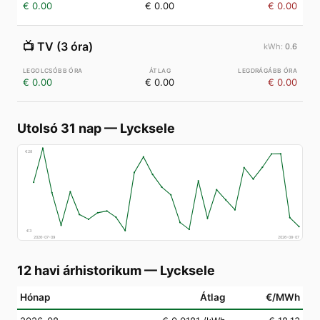
€ 0.00
€ 0.00
€ 0.00
📺
TV (3 óra)
0.6
€ 0.00
€ 0.00
€ 0.00
Utolsó 31 nap
—
Lycksele
€
28
€
3
2026-07-09
2026-08-07
12 havi árhistorikum
—
Lycksele
Hónap
Átlag
€/MWh