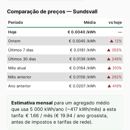
Comparação de preços
—
Sundsvall
Período
Média
vs hoje
Hoje
€ 0.0040
/kWh
—
Ontem
€ 0.0045
/kWh
▲
12
%
Últimos 7 dias
€ 0.0181
/kWh
▲
355
%
Últimos 30 dias
€ 0.0139
/kWh
▲
249
%
Mês atual
€ 0.0164
/kWh
▲
310
%
Mês anterior
€ 0.0156
/kWh
▲
292
%
Ano anterior
€ 0.0207
/kWh
▲
419
%
Estimativa mensal
para um agregado médio
que usa 5 000 kWh/ano (~417 kWh/mês) a esta
tarifa: € 1.66 / mês (€ 19.94 / ano grossista,
antes de impostos e tarifas de rede).