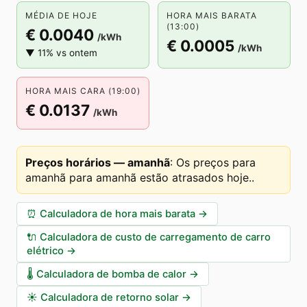
MÉDIA DE HOJE
HORA MAIS BARATA
(13:00)
€ 0.0040
/kWh
€ 0.0005
/kWh
▼ 11% vs ontem
HORA MAIS CARA (19:00)
€ 0.0137
/kWh
Preços horários — amanhã
:
Os preços para
amanhã para amanhã estão atrasados hoje.
.
⏰
Calculadora de hora mais barata
→
🔌
Calculadora de custo de carregamento de carro
elétrico
→
🌡️
Calculadora de bomba de calor
→
☀️
Calculadora de retorno solar
→