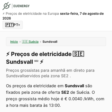
⚡️ Preços de eletricidade na Europa
sexta-feira, 7 de agosto de
2026
🇵🇹
PT
▾
Início
›
🇸🇪
Suécia
›
Sundsvall
⚡️
Preços de eletricidade
🇸🇪
Sundsvall
⚡️
SE2
Preços grossistas para amanhã em direto para
Sundsvallservidos pela zona SE2 .
Os preços da eletricidade em
Sundsvall
são
fixados pela zona de oferta
SE2
de Suécia. O
preço grossista médio hoje é € 0.0040 /kWh, com
a hora mais barata às 13:00.