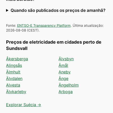
Quando são publicados os preços de amanhã?
Fonte
:
ENTSO-E Transparency Platform
.
Última atualização
:
2026-08-08
(
CEST
).
Preços de eletricidade em cidades perto de
Sundsvall
Åkersberga
Älvsbyn
Alingsås
Åmål
Älmhult
Aneby
Älvdalen
Ånge
Alvesta
Ängelholm
Älvkarleby
Arboga
Explorar Suécia →