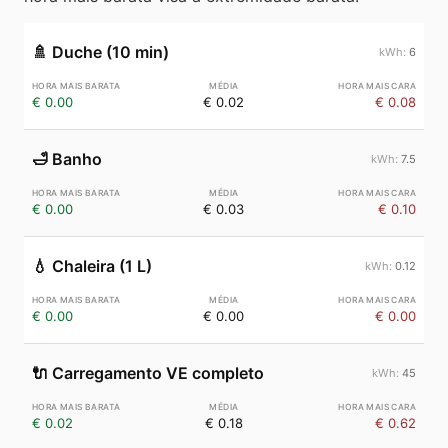
🚿
Duche (10 min)
6
€ 0.00
€ 0.02
€ 0.08
🛁
Banho
7.5
€ 0.00
€ 0.03
€ 0.10
💧
Chaleira (1 L)
0.12
€ 0.00
€ 0.00
€ 0.00
🔌
Carregamento VE completo
45
€ 0.02
€ 0.18
€ 0.62