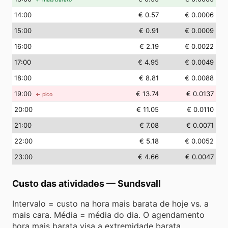
14
:00
€ 0.57
€ 0.0006
15
:00
€ 0.91
€ 0.0009
16
:00
€ 2.19
€ 0.0022
17
:00
€ 4.95
€ 0.0049
18
:00
€ 8.81
€ 0.0088
19
:00
€ 13.74
€ 0.0137
← pico
20
:00
€ 11.05
€ 0.0110
21
:00
€ 7.08
€ 0.0071
22
:00
€ 5.18
€ 0.0052
23
:00
€ 4.66
€ 0.0047
Custo das atividades
—
Sundsvall
Intervalo = custo na hora mais barata de hoje vs. a
mais cara. Média = média do dia. O agendamento
hora mais barata visa a extremidade barata.