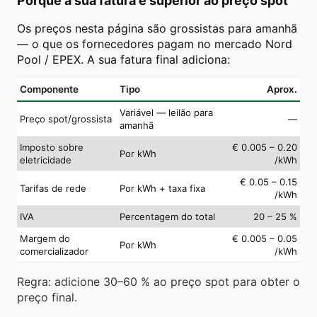
Porque a sua fatura é superior ao preço spot
Os preços nesta página são grossistas para amanhã
— o que os fornecedores pagam no mercado Nord
Pool / EPEX. A sua fatura final adiciona:
Componente
Tipo
Aprox.
Variável — leilão para
Preço spot/grossista
—
amanhã
Imposto sobre
€ 0.005 – 0.20
Por kWh
eletricidade
/kWh
€ 0.05 – 0.15
Tarifas de rede
Por kWh + taxa fixa
/kWh
IVA
Percentagem do total
20 – 25 %
Margem do
€ 0.005 – 0.05
Por kWh
comercializador
/kWh
Regra: adicione 30–60 % ao preço spot para obter o
preço final.