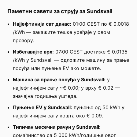
Паметни савети за струју за Sundsvall
Најјефтинији сат данас:
01:00 CEST по € 0.0018
/kWh — закажите тешке уређаје у овом
прозору.
Избегавајте врх:
07:00 CEST достиже € 0.0135
/kWh у Sundsvall — одложите машину за прање
посуђа или пуњење EV ако можете.
Машина за прање посуђа у Sundsvall:
у
најјефтинијем сату ~€ 0.00; у врху € 0.02 —
значајна годишња уштеда.
Пуњење EV у Sundsvall:
пуњење од 50 kWh у
најјефтинијем сату кошта око € 0.09.
Типичан месечни рачун у Sundsvall:
домаћинство са 5 000 kWh/годишње овог