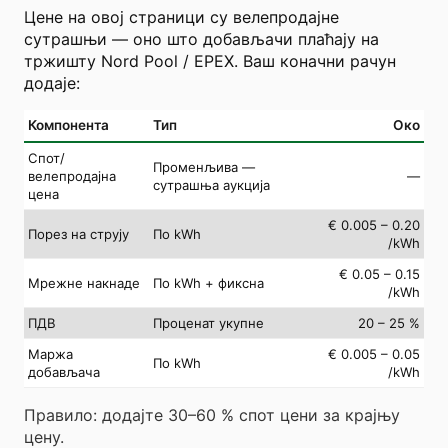
Цене на овој страници су велепродајне
сутрашњи — оно што добављачи плаћају на
тржишту Nord Pool / EPEX. Ваш коначни рачун
додаје:
Компонента
Тип
Око
Спот/
Променљива —
велепродајна
—
сутрашња аукција
цена
€ 0.005 – 0.20
Порез на струју
По kWh
/kWh
€ 0.05 – 0.15
Мрежне накнаде
По kWh + фиксна
/kWh
ПДВ
Проценат укупне
20 – 25 %
Маржа
€ 0.005 – 0.05
По kWh
добављача
/kWh
Правило: додајте 30–60 % спот цени за крајњу
цену.