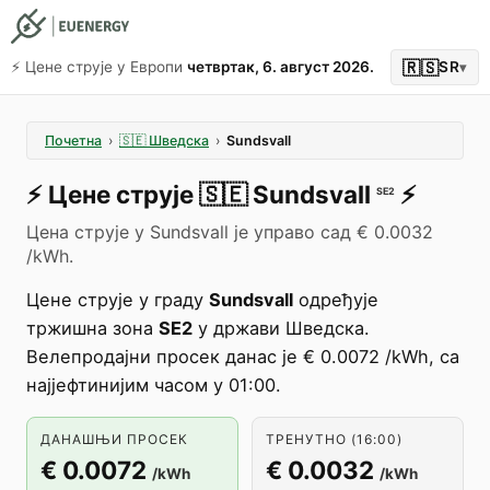
🇷🇸
⚡️ Цене струје у Европи
четвртак, 6. август 2026.
SR
▾
Почетна
›
🇸🇪
Шведска
›
Sundsvall
⚡️
Цене струје
🇸🇪
Sundsvall
⚡️
SE2
Цена струје у Sundsvall је управо сад € 0.0032
/kWh.
Цене струје у граду
Sundsvall
одређује
тржишна зона
SE2
у држави Шведска.
Велепродајни просек данас је € 0.0072 /kWh, са
најјефтинијим часом у 01:00.
ДАНАШЊИ ПРОСЕК
ТРЕНУТНО (16:00)
€ 0.0072
€ 0.0032
/kWh
/kWh