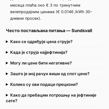
месеца плаћа око € 3 по тренутним
велепродајним ценама (€ 0.0146 /kWh 30-
дневни просек).
Често постављана питања
—
Sundsvall
Како се одређује цена струје?
Када је струја најјефтинија?
Могу ли цене бити негативне?
Зашто је мој рачун виши од спот цене?
Колико су ови подаци прецизни?
Како да пребацим потрошњу на јефтиније
сате?