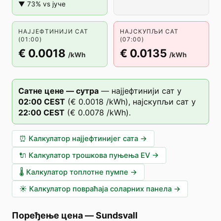
▼ 73% vs јуче
НАЈЈЕФТИНИЈИ САТ
НАЈСКУПЉИ САТ
(01:00)
(07:00)
€ 0.0018
€ 0.0135
/kWh
/kWh
Сатне цене — сутра
—
најјефтинији сат у
02
:00
CEST
(
€ 0.0018
/kWh),
најскупљи сат у
22
:00
CEST
(
€ 0.0078
/kWh).
⏰
Калкулатор најјефтинијег сата
→
🔌
Калкулатор трошкова пуњења EV
→
🌡️
Калкулатор топлотне пумпе
→
☀️
Калкулатор повраћаја соларних панела
→
Поређење цена
—
Sundsvall