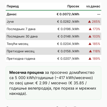
Период
Просек
vs данас
Данас
€ 0.0072
/kWh
—
Јуче
€ 0.0262
/kWh
▲
265
%
Последњих 7 дана
€ 0.0196
/kWh
▲
173
%
Последњих 30 дана
€ 0.0146
/kWh
▲
103
%
Текући месец
€ 0.0204
/kWh
▲
185
%
Претходни месец
€ 0.0156
/kWh
▲
118
%
Претходна година
€ 0.0207
/kWh
▲
189
%
Месечна процена
за просечно домаћинство
са 5 000 kWh/годишње (~417 kWh/месечно)
по овој цени: € 2.99 / месечно (€ 35.85 /
годишње велепродаја, пре пореза и мрежних
накнада).