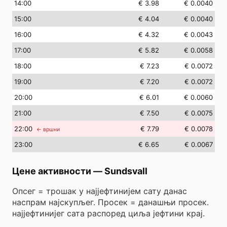
14
:00
€ 3.98
€ 0.0040
15
:00
€ 4.04
€ 0.0040
16
:00
€ 4.32
€ 0.0043
17
:00
€ 5.82
€ 0.0058
18
:00
€ 7.23
€ 0.0072
19
:00
€ 7.20
€ 0.0072
20
:00
€ 6.01
€ 0.0060
21
:00
€ 7.50
€ 0.0075
22
:00
€ 7.79
€ 0.0078
← вршни
23
:00
€ 6.65
€ 0.0067
Цене активности
—
Sundsvall
Опсег = трошак у најјефтинијем сату данас
наспрам најскупљег. Просек = данашњи просек.
најјефтинијег сата распоред циља јефтини крај.