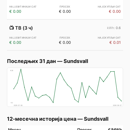
€ 0.00
€ 0.00
€ 0.00
📺
ТВ (3 ч)
0.6
€ 0.00
€ 0.00
€ 0.01
Последњих 31 дан
—
Sundsvall
€
28
€
3
2026-07-08
2026-08-07
12-месечна историја цена
—
Sundsvall
Месец
Просек
€/MWh