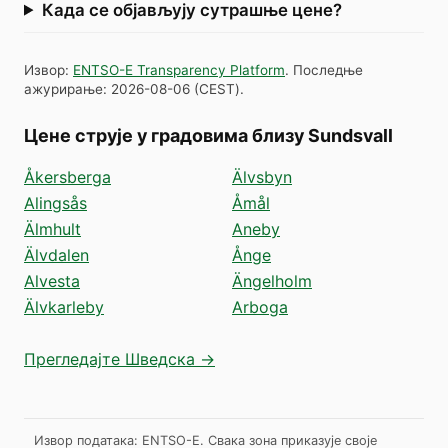
Када се објављују сутрашње цене?
Извор
:
ENTSO-E Transparency Platform
.
Последње
ажурирање
:
2026-08-06
(
CEST
).
Цене струје у градовима близу Sundsvall
Åkersberga
Älvsbyn
Alingsås
Åmål
Älmhult
Aneby
Älvdalen
Ånge
Alvesta
Ängelholm
Älvkarleby
Arboga
Прегледајте Шведска →
Извор података: ENTSO-E. Свака зона приказује своје