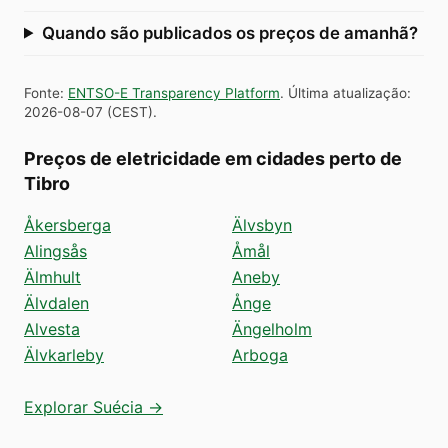
Quando são publicados os preços de amanhã?
Fonte
:
ENTSO-E Transparency Platform
.
Última atualização
:
2026-08-07
(
CEST
).
Preços de eletricidade em cidades perto de
Tibro
Åkersberga
Älvsbyn
Alingsås
Åmål
Älmhult
Aneby
Älvdalen
Ånge
Alvesta
Ängelholm
Älvkarleby
Arboga
Explorar Suécia →