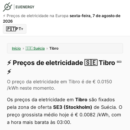
⚡️ Preços de eletricidade na Europa
sexta-feira, 7 de agosto de
2026
🇵🇹
PT
▾
Início
›
🇸🇪
Suécia
›
Tibro
⚡️
Preços de eletricidade
🇸🇪
Tibro
SE3
⚡️
O preço da eletricidade em Tibro é de € 0.0150
/kWh neste momento.
Os preços da eletricidade em
Tibro
são fixados
pela zona de oferta
SE3 (Stockholm)
de Suécia. O
preço grossista médio hoje é € 0.0082 /kWh, com
a hora mais barata às 03:00.