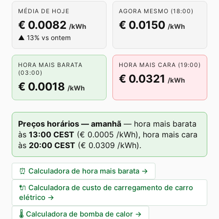
MÉDIA DE HOJE
AGORA MESMO (18:00)
€ 0.0082
€ 0.0150
/kWh
/kWh
▲ 13% vs ontem
HORA MAIS BARATA
HORA MAIS CARA (19:00)
(03:00)
€ 0.0321
/kWh
€ 0.0018
/kWh
Preços horários — amanhã
—
hora mais barata
às
13
:00
CEST
(
€ 0.0005
/kWh),
hora mais cara
às
20
:00
CEST
(
€ 0.0309
/kWh).
⏰
Calculadora de hora mais barata
→
🔌
Calculadora de custo de carregamento de carro
elétrico
→
🌡️
Calculadora de bomba de calor
→