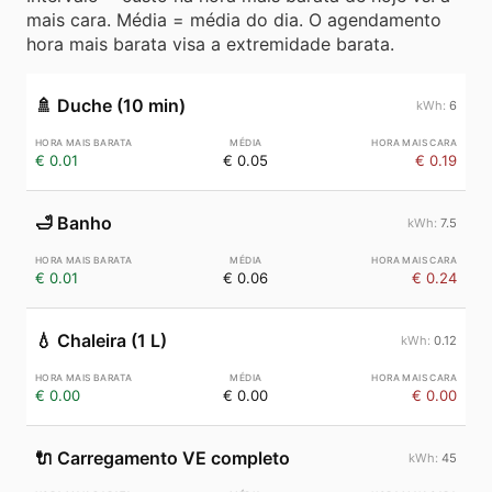
mais cara. Média = média do dia. O agendamento
hora mais barata visa a extremidade barata.
🚿
Duche (10 min)
6
€ 0.01
€ 0.05
€ 0.19
🛁
Banho
7.5
€ 0.01
€ 0.06
€ 0.24
💧
Chaleira (1 L)
0.12
€ 0.00
€ 0.00
€ 0.00
🔌
Carregamento VE completo
45