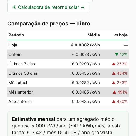
☀️
Calculadora de retorno solar
→
Comparação de preços
—
Tibro
Período
Média
vs hoje
Hoje
€ 0.0082
/kWh
—
Ontem
€ 0.0073
/kWh
▼
12
%
Últimos 7 dias
€ 0.0290
/kWh
▲
253
%
Últimos 30 dias
€ 0.0455
/kWh
▲
454
%
Mês atual
€ 0.0282
/kWh
▲
243
%
Mês anterior
€ 0.0485
/kWh
▲
491
%
Ano anterior
€ 0.0435
/kWh
▲
430
%
Estimativa mensal
para um agregado médio
que usa 5 000 kWh/ano (~417 kWh/mês) a esta
tarifa: € 3.42 / mês (€ 41.08 / ano grossista,