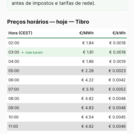
antes de impostos e tarifas de rede).
Preços horários — hoje
—
Tibro
Hora (CEST)
€/MWh
€/kWh
02
:00
€ 1.84
€ 0.0018
03
:00
€ 1.81
€ 0.0018
← mais barato
04
:00
€ 1.86
€ 0.0019
05
:00
€ 2.28
€ 0.0023
06
:00
€ 4.22
€ 0.0042
07
:00
€ 5.19
€ 0.0052
08
:00
€ 4.82
€ 0.0048
09
:00
€ 4.83
€ 0.0048
10
:00
€ 4.54
€ 0.0045
11
:00
€ 4.62
€ 0.0046