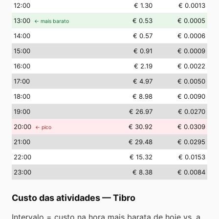
12
:00
€ 1.30
€ 0.0013
13
:00
€ 0.53
€ 0.0005
← mais barato
14
:00
€ 0.57
€ 0.0006
15
:00
€ 0.91
€ 0.0009
16
:00
€ 2.19
€ 0.0022
17
:00
€ 4.97
€ 0.0050
18
:00
€ 8.98
€ 0.0090
19
:00
€ 26.97
€ 0.0270
20
:00
€ 30.92
€ 0.0309
← pico
21
:00
€ 29.48
€ 0.0295
22
:00
€ 15.32
€ 0.0153
23
:00
€ 8.38
€ 0.0084
Custo das atividades
—
Tibro
Intervalo = custo na hora mais barata de hoje vs. a