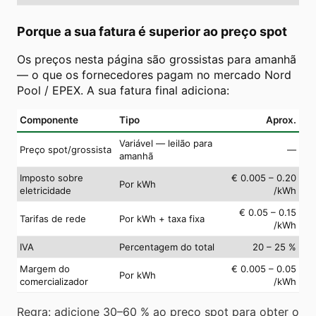
Porque a sua fatura é superior ao preço spot
Os preços nesta página são grossistas para amanhã
— o que os fornecedores pagam no mercado Nord
Pool / EPEX. A sua fatura final adiciona:
Componente
Tipo
Aprox.
Variável — leilão para
Preço spot/grossista
—
amanhã
Imposto sobre
€ 0.005 – 0.20
Por kWh
eletricidade
/kWh
€ 0.05 – 0.15
Tarifas de rede
Por kWh + taxa fixa
/kWh
IVA
Percentagem do total
20 – 25 %
Margem do
€ 0.005 – 0.05
Por kWh
comercializador
/kWh
Regra: adicione 30–60 % ao preço spot para obter o