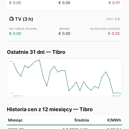
€ 0.00
€ 0.00
€ 0.01
📺
TV (3 h)
0.6
€ 0.00
€ 0.00
€ 0.02
Ostatnie 31 dni
—
Tibro
€
83
€
7
2026-07-10
2026-08-08
Historia cen z 12 miesięcy
—
Tibro
Miesiąc
Średnia
€/MWh