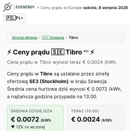
⚡️ Ceny prądu w Europie
sobota, 8 sierpnia 2026
🇵🇱
PL
▾
Strona główna
›
🇸🇪
Szwecja
›
Tibro
⚡️
Ceny prądu
🇸🇪
Tibro
⚡️
SE3
Cena prądu w Tibro wynosi teraz € 0.0024 /kWh.
Ceny prądu w
Tibro
są ustalane przez strefę
ofertową
SE3 (Stockholm)
w kraju Szwecja.
Średnia cena hurtowa dziś wynosi € 0.0072 /kWh,
a najtańsza godzina przypada na 13:00.
ŚREDNIA DZISIEJSZA
TERAZ (10:00)
€ 0.0072
€ 0.0024
/kWh
/kWh
▼ 12% vs wczoraj