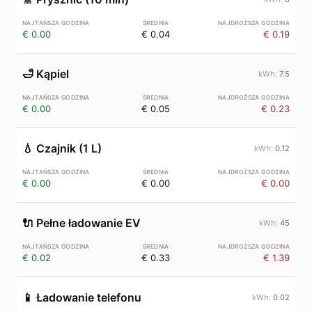
€ 0.00
€ 0.04
€ 0.19
🛁
Kąpiel
7.5
€ 0.00
€ 0.05
€ 0.23
💧
Czajnik (1 L)
0.12
€ 0.00
€ 0.00
€ 0.00
🔌
Pełne ładowanie EV
45
€ 0.02
€ 0.33
€ 1.39
📱
Ładowanie telefonu
0.02