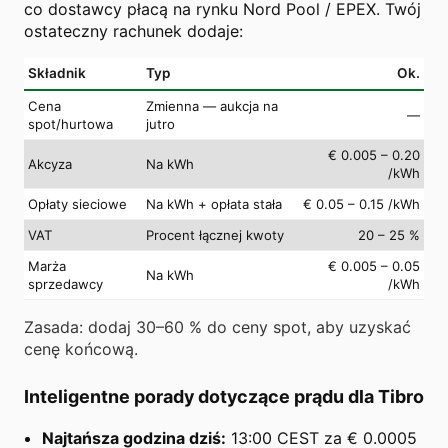
co dostawcy płacą na rynku Nord Pool / EPEX. Twój
ostateczny rachunek dodaje:
Składnik
Typ
Ok.
Cena
Zmienna — aukcja na
—
spot/hurtowa
jutro
€ 0.005 – 0.20
Akcyza
Na kWh
/kWh
Opłaty sieciowe
Na kWh + opłata stała
€ 0.05 – 0.15 /kWh
VAT
Procent łącznej kwoty
20 – 25 %
Marża
€ 0.005 – 0.05
Na kWh
sprzedawcy
/kWh
Zasada: dodaj 30–60 % do ceny spot, aby uzyskać
cenę końcową.
Inteligentne porady dotyczące prądu dla Tibro
Najtańsza godzina dziś:
13:00 CEST za € 0.0005