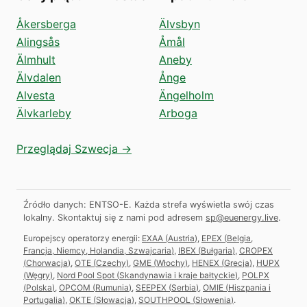
Åkersberga
Älvsbyn
Alingsås
Åmål
Älmhult
Aneby
Älvdalen
Ånge
Alvesta
Ängelholm
Älvkarleby
Arboga
Przeglądaj Szwecja →
Źródło danych: ENTSO-E. Każda strefa wyświetla swój czas
lokalny.
Skontaktuj się z nami pod adresem
sp@euenergy.live
.
Europejscy operatorzy energii:
EXAA
(
Austria
)
,
EPEX
(
Belgia,
Francja, Niemcy, Holandia, Szwajcaria
)
,
IBEX
(
Bułgaria
)
,
CROPEX
(
Chorwacja
)
,
OTE
(
Czechy
)
,
GME
(
Włochy
)
,
HENEX
(
Grecja
)
,
HUPX
(
Węgry
)
,
Nord Pool Spot
(
Skandynawia i kraje bałtyckie
)
,
POLPX
(
Polska
)
,
OPCOM
(
Rumunia
)
,
SEEPEX
(
Serbia
)
,
OMIE
(
Hiszpania i
Portugalia
)
,
OKTE
(
Słowacja
)
,
SOUTHPOOL
(
Słowenia
)
.