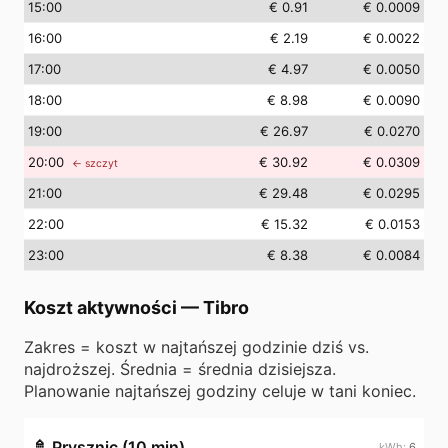
15
:00
€ 0.91
€ 0.0009
16
:00
€ 2.19
€ 0.0022
17
:00
€ 4.97
€ 0.0050
18
:00
€ 8.98
€ 0.0090
19
:00
€ 26.97
€ 0.0270
20
:00
€ 30.92
€ 0.0309
← szczyt
21
:00
€ 29.48
€ 0.0295
22
:00
€ 15.32
€ 0.0153
23
:00
€ 8.38
€ 0.0084
Koszt aktywności
—
Tibro
Zakres = koszt w najtańszej godzinie dziś vs.
najdroższej. Średnia = średnia dzisiejsza.
Planowanie najtańszej godziny celuje w tani koniec.
🚿
Prysznic (10 min)
6