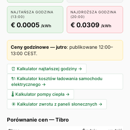
NAJTAŃSZA GODZINA
NAJDROŻSZA GODZINA
(13:00)
(20:00)
€ 0.0005
€ 0.0309
/kWh
/kWh
Ceny godzinowe — jutro
:
publikowane 12:00–
13:00 CEST
.
⏰
Kalkulator najtańszej godziny
→
🔌
Kalkulator kosztów ładowania samochodu
elektrycznego
→
🌡️
Kalkulator pompy ciepła
→
☀️
Kalkulator zwrotu z paneli słonecznych
→
Porównanie cen
—
Tibro