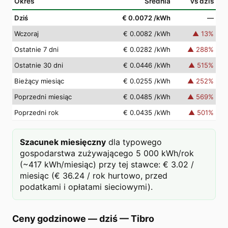
Okres
Średnia
vs dziś
Dziś
€ 0.0072
/kWh
—
Wczoraj
€ 0.0082
/kWh
▲
13
%
Ostatnie 7 dni
€ 0.0282
/kWh
▲
288
%
Ostatnie 30 dni
€ 0.0446
/kWh
▲
515
%
Bieżący miesiąc
€ 0.0255
/kWh
▲
252
%
Poprzedni miesiąc
€ 0.0485
/kWh
▲
569
%
Poprzedni rok
€ 0.0435
/kWh
▲
501
%
Szacunek miesięczny
dla typowego
gospodarstwa zużywającego 5 000 kWh/rok
(~417 kWh/miesiąc) przy tej stawce: € 3.02 /
miesiąc (€ 36.24 / rok hurtowo, przed
podatkami i opłatami sieciowymi).
Ceny godzinowe — dziś
—
Tibro