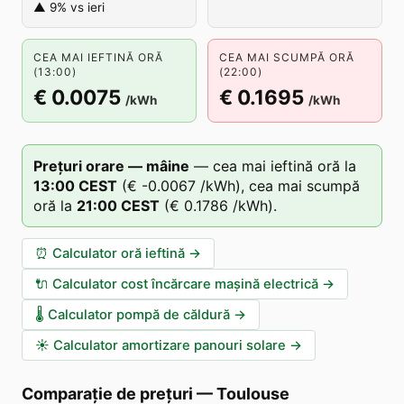
▲ 9% vs ieri
CEA MAI IEFTINĂ ORĂ
CEA MAI SCUMPĂ ORĂ
(13:00)
(22:00)
€ 0.0075
€ 0.1695
/kWh
/kWh
Prețuri orare — mâine
—
cea mai ieftină oră la
13
:00
CEST
(
€ -0.0067
/kWh),
cea mai scumpă
oră la
21
:00
CEST
(
€ 0.1786
/kWh).
⏰
Calculator oră ieftină
→
🔌
Calculator cost încărcare mașină electrică
→
🌡️
Calculator pompă de căldură
→
☀️
Calculator amortizare panouri solare
→
Comparație de prețuri
—
Toulouse