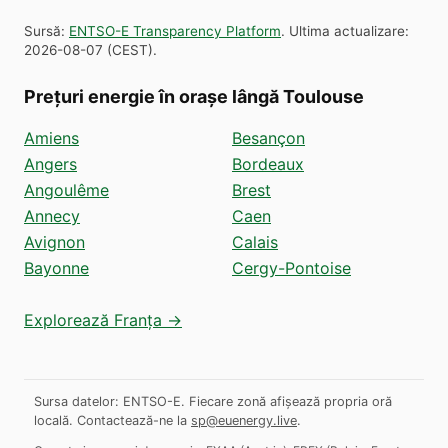
Sursă
:
ENTSO-E Transparency Platform
.
Ultima actualizare
:
2026-08-07
(
CEST
).
Prețuri energie în orașe lângă Toulouse
Amiens
Besançon
Angers
Bordeaux
Angoulême
Brest
Annecy
Caen
Avignon
Calais
Bayonne
Cergy-Pontoise
Explorează Franța →
Sursa datelor: ENTSO-E. Fiecare zonă afișează propria oră
locală.
Contactează-ne la
sp@euenergy.live
.