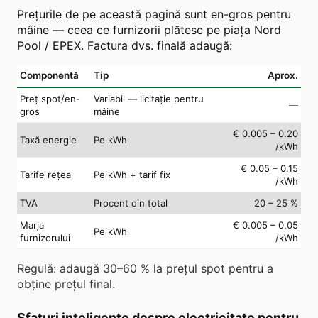
Prețurile de pe această pagină sunt en-gros pentru
mâine — ceea ce furnizorii plătesc pe piața Nord
Pool / EPEX. Factura dvs. finală adaugă:
Componentă
Tip
Aprox.
Preț spot/en-
Variabil — licitație pentru
—
gros
mâine
€ 0.005 – 0.20
Taxă energie
Pe kWh
/kWh
€ 0.05 – 0.15
Tarife rețea
Pe kWh + tarif fix
/kWh
TVA
Procent din total
20 – 25 %
Marja
€ 0.005 – 0.05
Pe kWh
furnizorului
/kWh
Regulă: adaugă 30–60 % la prețul spot pentru a
obține prețul final.
Sfaturi inteligente despre electricitate pentru