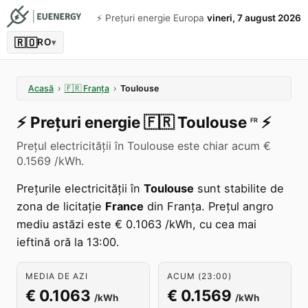
⚡️ Prețuri energie Europa
vineri, 7 august 2026
🇷🇴
RO
▾
Acasă
›
🇫🇷
Franța
›
Toulouse
⚡️
Prețuri energie
🇫🇷
Toulouse
⚡️
FR
Prețul electricității în Toulouse este chiar acum €
0.1569 /kWh.
Prețurile electricității în
Toulouse
sunt stabilite de
zona de licitație
France
din Franța. Prețul angro
mediu astăzi este € 0.1063 /kWh, cu cea mai
ieftină oră la 13:00.
MEDIA DE AZI
ACUM (23:00)
€ 0.1063
€ 0.1569
/kWh
/kWh