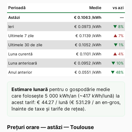
Perioadă
Medie
vs azi
Astăzi
€ 0.1063
/kWh
—
Ieri
€ 0.0973
/kWh
▼
8
%
Ultimele 7 zile
€ 0.1139
/kWh
▲
7
%
Ultimele 30 de zile
€ 0.1052
/kWh
▼
1
%
Luna curentă
€ 0.1101
/kWh
▲
4
%
Luna anterioară
€ 0.0952
/kWh
▼
10
%
Anul anterior
€ 0.0551
/kWh
▼
48
%
Estimare lunară
pentru o gospodărie medie
care folosește 5 000 kWh/an (~417 kWh/lună) la
acest tarif: € 44.27 / lună (€ 531.29 / an en-gros,
înainte de taxe și tarife de rețea).
Prețuri orare — astăzi
—
Toulouse