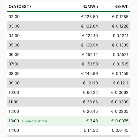
Oră (CEST)
€/MWh
€/kWh
02
:00
€ 128.50
€ 0.1285
03
:00
€ 122.84
€ 0.1228
04
:00
€ 124.10
€ 0.1241
05
:00
€ 130.94
€ 0.1309
06
:00
€ 152.12
€ 0.1521
07
:00
€ 151.50
€ 0.1515
08
:00
€ 145.89
€ 0.1459
09
:00
€ 121.10
€ 0.1211
10
:00
€ 66.22
€ 0.0662
11
:00
€ 30.86
€ 0.0309
12
:00
€ 20.45
€ 0.0205
13
:00
€ 7.48
€ 0.0075
← cea mai ieftină
14
:00
€ 14.52
€ 0.0145