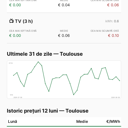
€ 0.00
€ 0.04
€ 0.06
📺
TV (3 h)
0.6
€ 0.00
€ 0.06
€ 0.10
Ultimele 31 de zile
—
Toulouse
€
153
€
50
2026-07-09
2026-08-08
Istoric prețuri 12 luni
—
Toulouse
Lună
Medie
€/MWh