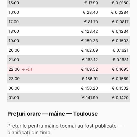
15
:00
€ 17.99
€ 0.0180
16
:00
€ 28.40
€ 0.0284
17
:00
€ 81.70
€ 0.0817
18
:00
€ 123.42
€ 0.1234
19
:00
€ 150.33
€ 0.1503
20
:00
€ 162.09
€ 0.1621
21
:00
€ 163.12
€ 0.1631
22
:00
€ 169.52
€ 0.1695
← vârf
23
:00
€ 156.91
€ 0.1569
00
:00
€ 150.20
€ 0.1502
01
:00
€ 141.99
€ 0.1420
Prețuri orare — mâine
—
Toulouse
Prețurile pentru mâine tocmai au fost publicate —
planificați din timp.