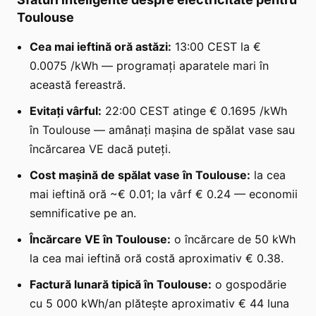
Toulouse
Cea mai ieftină oră astăzi:
13:00 CEST la €
0.0075 /kWh — programați aparatele mari în
această fereastră.
Evitați vârful:
22:00 CEST atinge € 0.1695 /kWh
în Toulouse — amânați mașina de spălat vase sau
încărcarea VE dacă puteți.
Cost mașină de spălat vase în Toulouse:
la cea
mai ieftină oră ~€ 0.01; la vârf € 0.24 — economii
semnificative pe an.
Încărcare VE în Toulouse:
o încărcare de 50 kWh
la cea mai ieftină oră costă aproximativ € 0.38.
Factură lunară tipică în Toulouse:
o gospodărie
cu 5 000 kWh/an plătește aproximativ € 44 luna