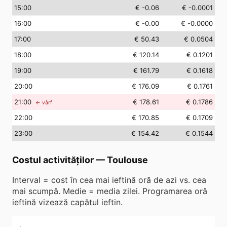
15
:00
€ -0.06
€ -0.0001
16
:00
€ -0.00
€ -0.0000
17
:00
€ 50.43
€ 0.0504
18
:00
€ 120.14
€ 0.1201
19
:00
€ 161.79
€ 0.1618
20
:00
€ 176.09
€ 0.1761
21
:00
€ 178.61
€ 0.1786
← vârf
22
:00
€ 170.85
€ 0.1709
23
:00
€ 154.42
€ 0.1544
Costul activităților
—
Toulouse
Interval = cost în cea mai ieftină oră de azi vs. cea
mai scumpă. Medie = media zilei. Programarea oră
ieftină vizează capătul ieftin.