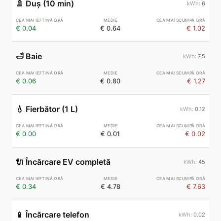
🚿
Duș (10 min)
6
€ 0.04
€ 0.64
€ 1.02
🛁
Baie
7.5
€ 0.06
€ 0.80
€ 1.27
💧
Fierbător (1 L)
0.12
€ 0.00
€ 0.01
€ 0.02
🔌
Încărcare EV completă
45
€ 0.34
€ 4.78
€ 7.63
📱
Încărcare telefon
0.02