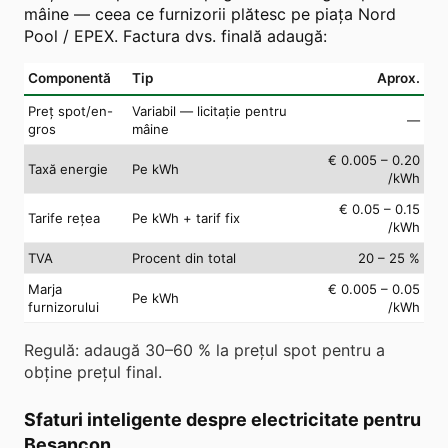
mâine — ceea ce furnizorii plătesc pe piața Nord
Pool / EPEX. Factura dvs. finală adaugă:
Componentă
Tip
Aprox.
Preț spot/en-
Variabil — licitație pentru
—
gros
mâine
€ 0.005 – 0.20
Taxă energie
Pe kWh
/kWh
€ 0.05 – 0.15
Tarife rețea
Pe kWh + tarif fix
/kWh
TVA
Procent din total
20 – 25 %
Marja
€ 0.005 – 0.05
Pe kWh
furnizorului
/kWh
Regulă: adaugă 30–60 % la prețul spot pentru a
obține prețul final.
Sfaturi inteligente despre electricitate pentru
Besançon