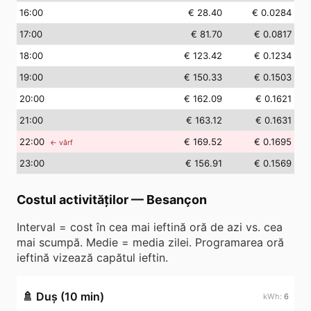
16
:00
€ 28.40
€ 0.0284
17
:00
€ 81.70
€ 0.0817
18
:00
€ 123.42
€ 0.1234
19
:00
€ 150.33
€ 0.1503
20
:00
€ 162.09
€ 0.1621
21
:00
€ 163.12
€ 0.1631
22
:00
€ 169.52
€ 0.1695
← vârf
23
:00
€ 156.91
€ 0.1569
Costul activităților
—
Besançon
Interval = cost în cea mai ieftină oră de azi vs. cea
mai scumpă. Medie = media zilei. Programarea oră
ieftină vizează capătul ieftin.
🚿
Duș (10 min)
6