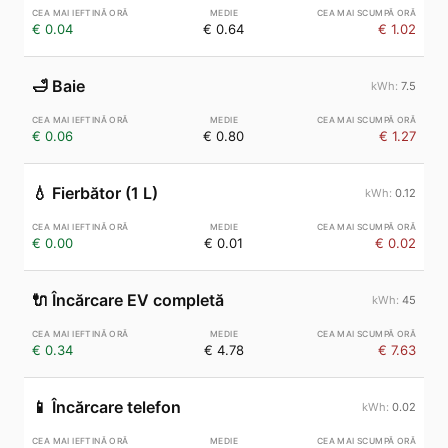
€ 0.04
€ 0.64
€ 1.02
🛁
Baie
7.5
€ 0.06
€ 0.80
€ 1.27
💧
Fierbător (1 L)
0.12
€ 0.00
€ 0.01
€ 0.02
🔌
Încărcare EV completă
45
€ 0.34
€ 4.78
€ 7.63
📱
Încărcare telefon
0.02