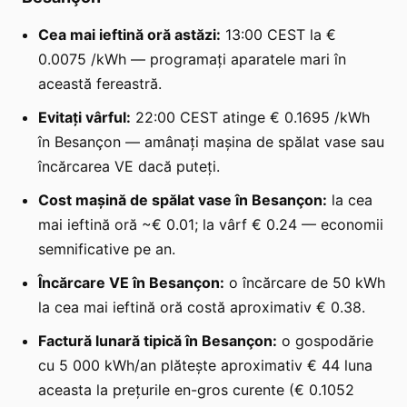
Cea mai ieftină oră astăzi:
13:00 CEST la €
0.0075 /kWh — programați aparatele mari în
această fereastră.
Evitați vârful:
22:00 CEST atinge € 0.1695 /kWh
în Besançon — amânați mașina de spălat vase sau
încărcarea VE dacă puteți.
Cost mașină de spălat vase în Besançon:
la cea
mai ieftină oră ~€ 0.01; la vârf € 0.24 — economii
semnificative pe an.
Încărcare VE în Besançon:
o încărcare de 50 kWh
la cea mai ieftină oră costă aproximativ € 0.38.
Factură lunară tipică în Besançon:
o gospodărie
cu 5 000 kWh/an plătește aproximativ € 44 luna
aceasta la prețurile en-gros curente (€ 0.1052