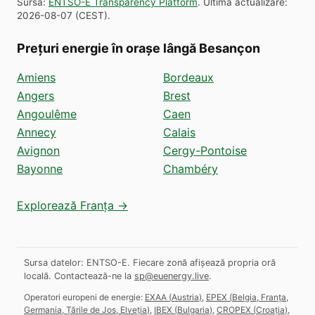
Sursă
:
ENTSO-E Transparency Platform
.
Ultima actualizare
:
2026-08-07
(
CEST
).
Prețuri energie în orașe lângă Besançon
Amiens
Bordeaux
Angers
Brest
Angoulême
Caen
Annecy
Calais
Avignon
Cergy-Pontoise
Bayonne
Chambéry
Explorează Franța →
Sursa datelor: ENTSO-E. Fiecare zonă afișează propria oră
locală.
Contactează-ne la
sp@euenergy.live
.
Operatori europeni de energie:
EXAA
(
Austria
)
,
EPEX
(
Belgia, Franța,
Germania, Țările de Jos, Elveția
)
,
IBEX
(
Bulgaria
)
,
CROPEX
(
Croația
)
,