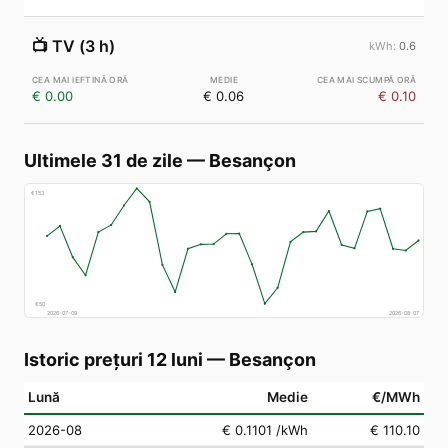
📺
TV (3 h)
0.6
€ 0.00
€ 0.06
€ 0.10
Ultimele 31 de zile
—
Besançon
€
153
€
50
2026-07-09
2026-08-07
Istoric prețuri 12 luni
—
Besançon
Lună
Medie
€/MWh
2026-08
€ 0.1101
/kWh
€ 110.10