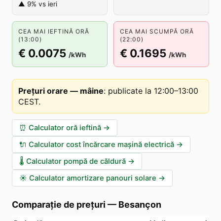
▲ 9% vs ieri
CEA MAI IEFTINĂ ORĂ
CEA MAI SCUMPĂ ORĂ
(13:00)
(22:00)
€ 0.0075
€ 0.1695
/kWh
/kWh
Prețuri orare — mâine
:
publicate la 12:00–13:00
CEST
.
⏰
Calculator oră ieftină
→
🔌
Calculator cost încărcare mașină electrică
→
🌡️
Calculator pompă de căldură
→
☀️
Calculator amortizare panouri solare
→
Comparație de prețuri
—
Besançon