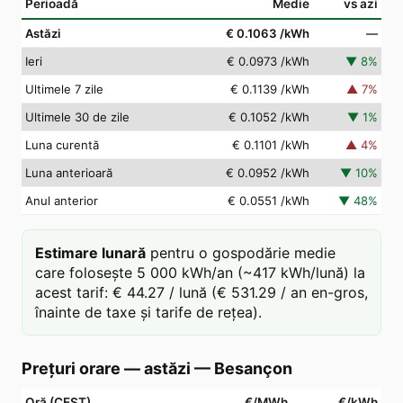
Perioadă
Medie
vs azi
Astăzi
€ 0.1063
/kWh
—
Ieri
€ 0.0973
/kWh
▼
8
%
Ultimele 7 zile
€ 0.1139
/kWh
▲
7
%
Ultimele 30 de zile
€ 0.1052
/kWh
▼
1
%
Luna curentă
€ 0.1101
/kWh
▲
4
%
Luna anterioară
€ 0.0952
/kWh
▼
10
%
Anul anterior
€ 0.0551
/kWh
▼
48
%
Estimare lunară
pentru o gospodărie medie
care folosește 5 000 kWh/an (~417 kWh/lună) la
acest tarif: € 44.27 / lună (€ 531.29 / an en-gros,
înainte de taxe și tarife de rețea).
Prețuri orare — astăzi
—
Besançon
Oră (CEST)
€/MWh
€/kWh