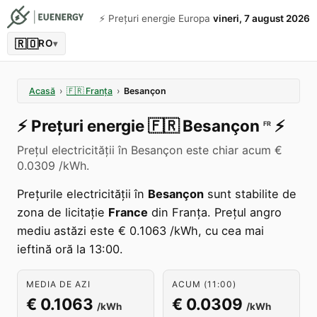
⚡️ Prețuri energie Europa
vineri, 7 august 2026
🇷🇴
RO
▾
Acasă
›
🇫🇷
Franța
›
Besançon
⚡️
Prețuri energie
🇫🇷
Besançon
⚡️
FR
Prețul electricității în Besançon este chiar acum €
0.0309 /kWh.
Prețurile electricității în
Besançon
sunt stabilite de
zona de licitație
France
din Franța. Prețul angro
mediu astăzi este € 0.1063 /kWh, cu cea mai
ieftină oră la 13:00.
MEDIA DE AZI
ACUM (11:00)
€ 0.1063
€ 0.0309
/kWh
/kWh