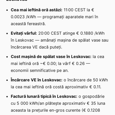
Cea mai ieftină oră astăzi:
11:00 CEST la €
0.0023 /kWh — programați aparatele mari în
această fereastră.
Evitați vârful:
20:00 CEST atinge € 0.1880 /kWh
în Leskovac — amânați mașina de spălat vase sau
încărcarea VE dacă puteți.
Cost mașină de spălat vase în Leskovac:
la cea
mai ieftină oră ~€ 0.00; la vârf € 0.26 —
economii semnificative pe an.
Încărcare VE în Leskovac:
o încărcare de 50 kWh
la cea mai ieftină oră costă aproximativ € 0.11.
Factură lunară tipică în Leskovac:
o gospodărie
cu 5 000 kWh/an plătește aproximativ € 35 luna
aceasta la prețurile en-gros curente (€ 0.1208