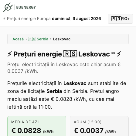
🇷🇴
⚡️ Prețuri energie Europa
duminică, 9 august 2026
RO
▾
Acasă
›
🇷🇸
Serbia
›
Leskovac
⚡️
Prețuri energie
🇷🇸
Leskovac
⚡️
RS
Prețul electricității în Leskovac este chiar acum €
0.0037 /kWh.
Prețurile electricității în
Leskovac
sunt stabilite de
zona de licitație
Serbia
din Serbia. Prețul angro
mediu astăzi este € 0.0828 /kWh, cu cea mai
ieftină oră la 11:00.
MEDIA DE AZI
ACUM (12:00)
€ 0.0828
€ 0.0037
/kWh
/kWh