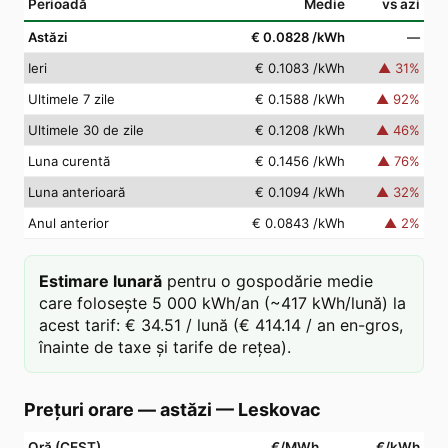
Perioadă
Medie
vs azi
Astăzi
€ 0.0828
/kWh
—
Ieri
€ 0.1083
/kWh
▲
31
%
Ultimele 7 zile
€ 0.1588
/kWh
▲
92
%
Ultimele 30 de zile
€ 0.1208
/kWh
▲
46
%
Luna curentă
€ 0.1456
/kWh
▲
76
%
Luna anterioară
€ 0.1094
/kWh
▲
32
%
Anul anterior
€ 0.0843
/kWh
▲
2
%
Estimare lunară
pentru o gospodărie medie
care folosește 5 000 kWh/an (~417 kWh/lună) la
acest tarif: € 34.51 / lună (€ 414.14 / an en-gros,
înainte de taxe și tarife de rețea).
Prețuri orare — astăzi
—
Leskovac
Oră (CEST)
€/MWh
€/kWh