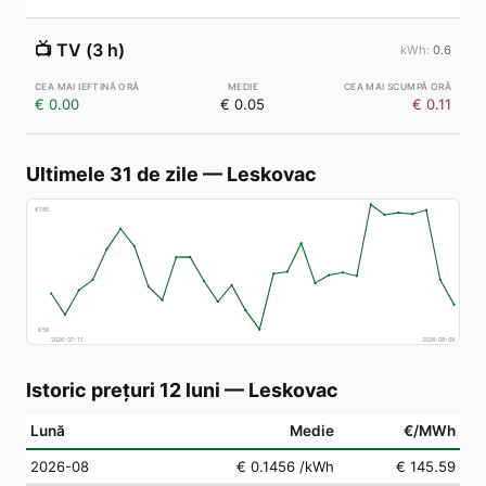
📺
TV (3 h)
0.6
€ 0.00
€ 0.05
€ 0.11
Ultimele 31 de zile
—
Leskovac
€
185
€
58
2026-07-11
2026-08-09
Istoric prețuri 12 luni
—
Leskovac
Lună
Medie
€/MWh
2026-08
€ 0.1456
/kWh
€ 145.59