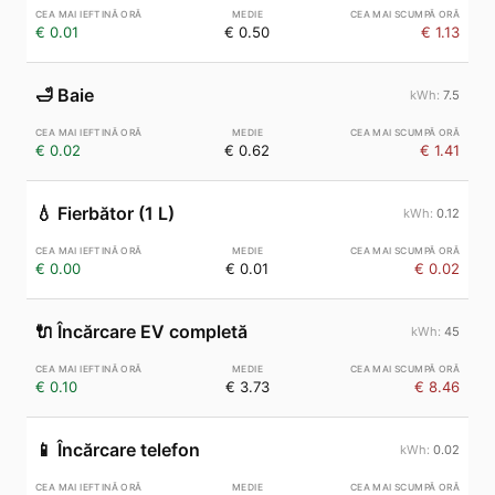
€ 0.01
€ 0.50
€ 1.13
🛁
Baie
7.5
€ 0.02
€ 0.62
€ 1.41
💧
Fierbător (1 L)
0.12
€ 0.00
€ 0.01
€ 0.02
🔌
Încărcare EV completă
45
€ 0.10
€ 3.73
€ 8.46
📱
Încărcare telefon
0.02