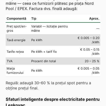
mâine — ceea ce furnizorii plătesc pe piața Nord
Pool / EPEX. Factura dvs. finală adaugă:
Componentă
Tip
Aprox.
Preț spot/en-
Variabil — licitație pentru
—
gros
mâine
€ 0.005 – 0.20
Taxă energie
Pe kWh
/kWh
€ 0.05 – 0.15
Tarife rețea
Pe kWh + tarif fix
/kWh
TVA
Procent din total
20 – 25 %
Marja
€ 0.005 – 0.05
Pe kWh
furnizorului
/kWh
Regulă: adaugă 30–60 % la prețul spot pentru a
obține prețul final.
Sfaturi inteligente despre electricitate pentru
Leskovac