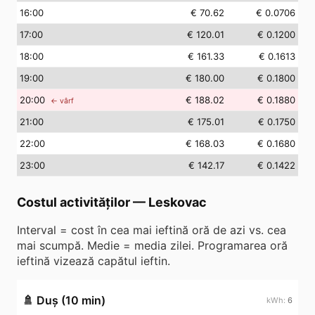
16
:00
€ 70.62
€ 0.0706
17
:00
€ 120.01
€ 0.1200
18
:00
€ 161.33
€ 0.1613
19
:00
€ 180.00
€ 0.1800
20
:00
€ 188.02
€ 0.1880
← vârf
21
:00
€ 175.01
€ 0.1750
22
:00
€ 168.03
€ 0.1680
23
:00
€ 142.17
€ 0.1422
Costul activităților
—
Leskovac
Interval = cost în cea mai ieftină oră de azi vs. cea
mai scumpă. Medie = media zilei. Programarea oră
ieftină vizează capătul ieftin.
🚿
Duș (10 min)
6