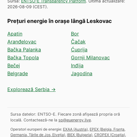
Sursă
:
ENTSO-E Transparency Platform
.
Ultima actualizare
:
2026-08-09
(
CEST
).
Prețuri energie în orașe lângă Leskovac
Apatin
Bor
Aranđelovac
Čačak
Bačka Palanka
Ćuprija
Bačka Topola
Gornji Milanovac
Bečej
Inđija
Belgrade
Jagodina
Explorează Serbia →
Sursa datelor: ENTSO-E. Fiecare zonă afișează propria oră
locală.
Contactează-ne la
sp@euenergy.live
.
Operatori europeni de energie:
EXAA
(
Austria
)
,
EPEX
(
Belgia, Franța,
Germania, Țările de Jos, Elveția
)
,
IBEX
(
Bulgaria
)
,
CROPEX
(
Croația
)
,