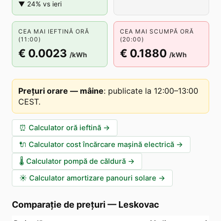
▼ 24% vs ieri
CEA MAI IEFTINĂ ORĂ
CEA MAI SCUMPĂ ORĂ
(11:00)
(20:00)
€ 0.0023
€ 0.1880
/kWh
/kWh
Prețuri orare — mâine
:
publicate la 12:00–13:00
CEST
.
⏰
Calculator oră ieftină
→
🔌
Calculator cost încărcare mașină electrică
→
🌡️
Calculator pompă de căldură
→
☀️
Calculator amortizare panouri solare
→
Comparație de prețuri
—
Leskovac