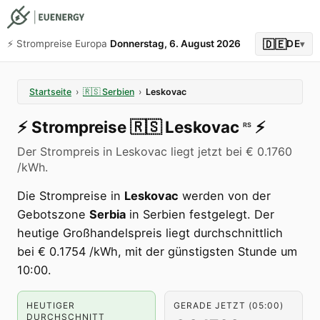
🇩🇪
⚡️ Strompreise Europa
Donnerstag, 6. August 2026
DE
▾
Startseite
›
🇷🇸
Serbien
›
Leskovac
⚡️
Strompreise
🇷🇸
Leskovac
⚡️
RS
Der Strompreis in Leskovac liegt jetzt bei € 0.1760
/kWh.
Die Strompreise in
Leskovac
werden von der
Gebotszone
Serbia
in Serbien festgelegt. Der
heutige Großhandelspreis liegt durchschnittlich
bei € 0.1754 /kWh, mit der günstigsten Stunde um
10:00.
HEUTIGER
GERADE JETZT (05:00)
DURCHSCHNITT