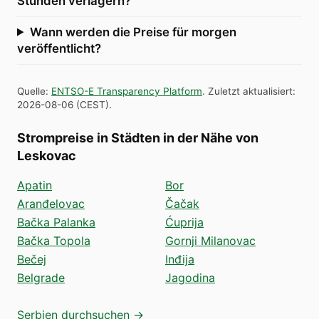
Stunden verlagern?
Wann werden die Preise für morgen
veröffentlicht?
Quelle
:
ENTSO-E Transparency Platform
.
Zuletzt aktualisiert
:
2026-08-06
(
CEST
).
Strompreise in Städten in der Nähe von
Leskovac
Apatin
Bor
Aranđelovac
Čačak
Bačka Palanka
Ćuprija
Bačka Topola
Gornji Milanovac
Bečej
Inđija
Belgrade
Jagodina
Serbien durchsuchen →