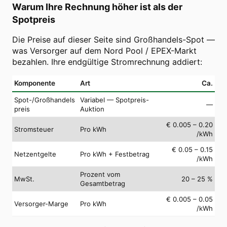
Warum Ihre Rechnung höher ist als der
Spotpreis
Die Preise auf dieser Seite sind Großhandels-Spot —
was Versorger auf dem Nord Pool / EPEX-Markt
bezahlen. Ihre endgültige Stromrechnung addiert:
Komponente
Art
Ca.
Spot-/Großhandels
Variabel — Spotpreis-
—
preis
Auktion
€ 0.005 – 0.20
Stromsteuer
Pro kWh
/kWh
€ 0.05 – 0.15
Netzentgelte
Pro kWh + Festbetrag
/kWh
Prozent vom
MwSt.
20 – 25 %
Gesamtbetrag
€ 0.005 – 0.05
Versorger-Marge
Pro kWh
/kWh