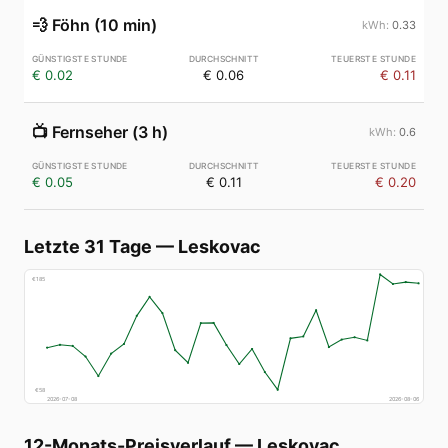
💨
Föhn (10 min)
0.33
€ 0.02
€ 0.06
€ 0.11
📺
Fernseher (3 h)
0.6
€ 0.05
€ 0.11
€ 0.20
Letzte 31 Tage
—
Leskovac
€
185
€
58
2026-07-08
2026-08-06
12-Monats-Preisverlauf
—
Leskovac