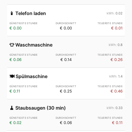
📱
Telefon laden
0.02
€ 0.00
€ 0.00
€ 0.01
👕
Waschmaschine
0.8
€ 0.06
€ 0.14
€ 0.26
🍽️
Spülmaschine
1.4
€ 0.11
€ 0.25
€ 0.46
🧹
Staubsaugen (30 min)
0.33
€ 0.02
€ 0.06
€ 0.11