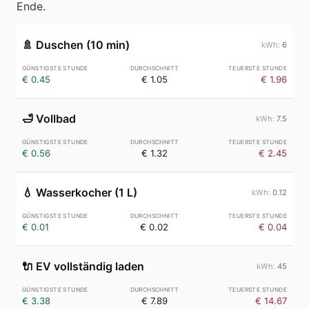
Ende.
🚿
Duschen (10 min)
6
€ 0.45
€ 1.05
€ 1.96
🛁
Vollbad
7.5
€ 0.56
€ 1.32
€ 2.45
💧
Wasserkocher (1 L)
0.12
€ 0.01
€ 0.02
€ 0.04
🔌
EV vollständig laden
45
€ 3.38
€ 7.89
€ 14.67