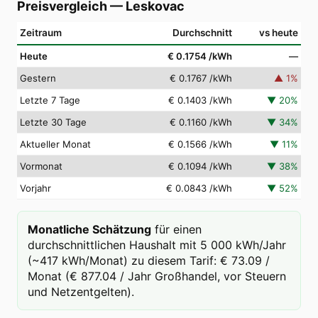
Preisvergleich
—
Leskovac
Zeitraum
Durchschnitt
vs heute
Heute
€ 0.1754
/kWh
—
Gestern
€ 0.1767
/kWh
▲
1
%
Letzte 7 Tage
€ 0.1403
/kWh
▼
20
%
Letzte 30 Tage
€ 0.1160
/kWh
▼
34
%
Aktueller Monat
€ 0.1566
/kWh
▼
11
%
Vormonat
€ 0.1094
/kWh
▼
38
%
Vorjahr
€ 0.0843
/kWh
▼
52
%
Monatliche Schätzung
für einen
durchschnittlichen Haushalt mit 5 000 kWh/Jahr
(~417 kWh/Monat) zu diesem Tarif: € 73.09 /
Monat (€ 877.04 / Jahr Großhandel, vor Steuern
und Netzentgelten).