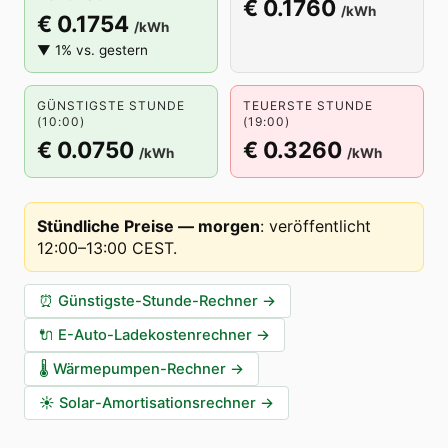
€ 0.1760
/kWh
€ 0.1754
/kWh
▼ 1% vs. gestern
GÜNSTIGSTE STUNDE
TEUERSTE STUNDE
(10:00)
(19:00)
€ 0.0750
€ 0.3260
/kWh
/kWh
Stündliche Preise — morgen
:
veröffentlicht
12:00–13:00 CEST
.
⏰
Günstigste-Stunde-Rechner
→
🔌
E-Auto-Ladekostenrechner
→
🌡️
Wärmepumpen-Rechner
→
☀️
Solar-Amortisationsrechner
→