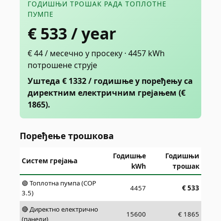
ГОДИШЊИ ТРОШАК РАДА ТОПЛОТНЕ
ПУМПЕ
€
533
/ year
€ 44 / месечно у просеку · 4457 kWh
потрошене струје
Уштеда € 1332 / годишње у поређењу са
директним електричним грејањем (€
1865).
Поређење трошкова
Годишње
Годишњи
Систем грејања
kWh
трошак
🟢 Топлотна пумпа (COP
4457
€
533
3.5)
🔴 Директно електрично
15600
€
1865
(панели)