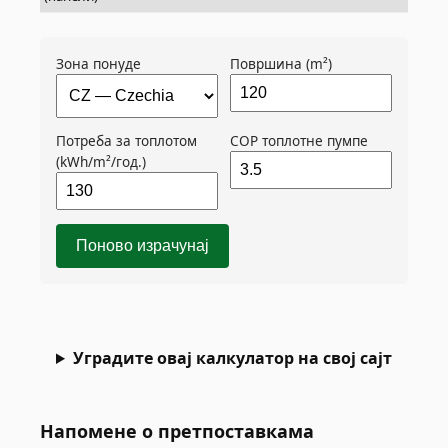
Зона понуде
Површина (m²)
Потреба за топлотом
COP топлотне пумпе
(kWh/m²/год.)
Поново израчунај
Уградите овај калкулатор на свој сајт
Напомене о претпоставкама