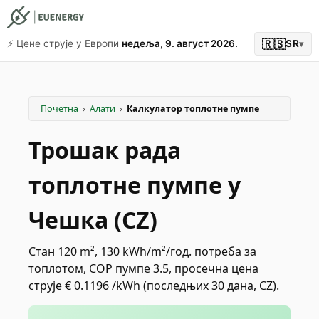
🇷🇸
⚡️ Цене струје у Европи
недеља, 9. август 2026.
SR
▾
Почетна
›
Алати
›
Калкулатор топлотне пумпе
Трошак рада
топлотне пумпе у
Чешка (CZ)
Стан 120 m², 130 kWh/m²/год. потреба за
топлотом, COP пумпе 3.5, просечна цена
струје € 0.1196 /kWh (последњих 30 дана, CZ).