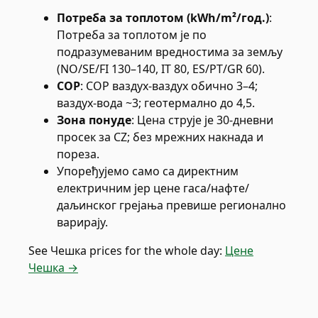
Потреба за топлотом (kWh/m²/год.)
:
Потреба за топлотом је по
подразумеваним вредностима за земљу
(NO/SE/FI 130–140, IT 80, ES/PT/GR 60).
COP
:
COP ваздух-ваздух обично 3–4;
ваздух-вода ~3; геотермално до 4,5.
Зона понуде
:
Цена струје је 30-дневни
просек за CZ; без мрежних накнада и
пореза.
Упоређујемо само са директним
електричним јер цене гаса/нафте/
даљинског грејања превише регионално
варирају.
See
Чешка
prices for the whole day:
Цене
Чешка →