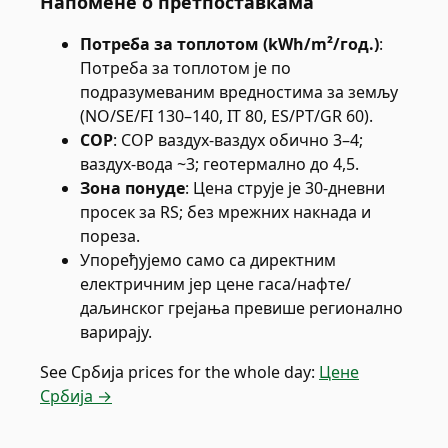
Напомене о претпоставкама
Потреба за топлотом (kWh/m²/год.)
:
Потреба за топлотом је по
подразумеваним вредностима за земљу
(NO/SE/FI 130–140, IT 80, ES/PT/GR 60).
COP
:
COP ваздух-ваздух обично 3–4;
ваздух-вода ~3; геотермално до 4,5.
Зона понуде
:
Цена струје је 30-дневни
просек за RS; без мрежних накнада и
пореза.
Упоређујемо само са директним
електричним јер цене гаса/нафте/
даљинског грејања превише регионално
варирају.
See
Србија
prices for the whole day:
Цене
Србија →