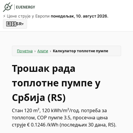
⚡️ Цене струје у Европи
понедељак, 10. август 2026.
🇷🇸
SR
▾
Почетна
›
Алати
›
Калкулатор топлотне пумпе
Трошак рада
топлотне пумпе у
Србија (RS)
Стан 120 m², 120 kWh/m²/год. потреба за
топлотом, COP пумпе 3.5, просечна цена
струје € 0.1246 /kWh (последњих 30 дана, RS).