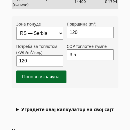
14400
€
1794
(панели)
Зона понуде
Површина (m²)
Потреба за топлотом
COP топлотне пумпе
(kWh/m²/год.)
Поново израчунај
Уградите овај калкулатор на свој сајт