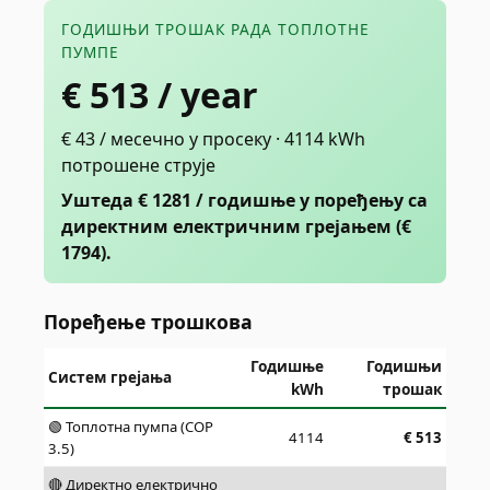
ГОДИШЊИ ТРОШАК РАДА ТОПЛОТНЕ
ПУМПЕ
€
513
/ year
€ 43 / месечно у просеку · 4114 kWh
потрошене струје
Уштеда € 1281 / годишње у поређењу са
директним електричним грејањем (€
1794).
Поређење трошкова
Годишње
Годишњи
Систем грејања
kWh
трошак
🟢 Топлотна пумпа (COP
4114
€
513
3.5)
🔴 Директно електрично