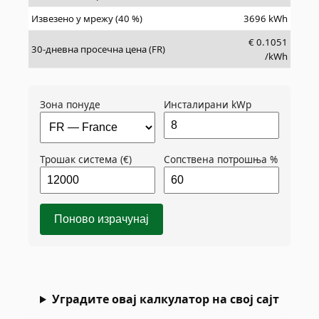
Извезено у мрежу (40 %)
3696
kWh
€
0.1051
30-дневна просечна цена (FR)
/kWh
Зона понуде
Инсталирани kWp
Трошак система (€)
Сопствена потрошња %
Поново израчунај
Уградите овај калкулатор на свој сајт