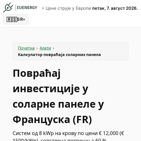
⚡️ Цене струје у Европи
петак, 7. август 2026.
🇷🇸
SR
▾
Почетна
›
Алати
›
Калкулатор повраћаја соларних панела
Повраћај
инвестиције у
соларне панеле у
Француска (FR)
Систем од 8 kWp на крову по цени € 12,000 (€
1500/kWp), сопствена потрошња 60 %.