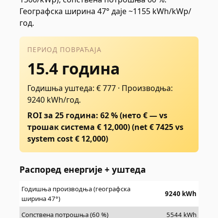
Географска ширина 47° даје ~1155 kWh/kWp/
год.
ПЕРИОД ПОВРАЋАЈА
15.4 година
Годишња уштеда: € 777
·
Производња:
9240 kWh/год.
ROI за 25 година: 62 % (нето € — vs
трошак система € 12,000)
(net €
7425
vs
system cost €
12,000
)
Распоред енергије + уштеда
Годишња производња (географска
9240
kWh
ширина 47°)
Сопствена потрошња (60 %)
5544
kWh