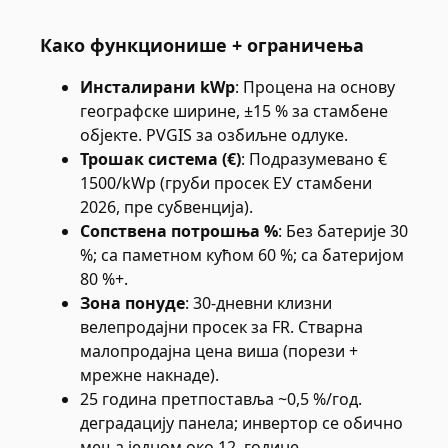
Како функционише + ограничења
Инсталирани kWp
:
Процена на основу
географске ширине, ±15 % за стамбене
објекте. PVGIS за озбиљне одлуке.
Трошак система (€)
:
Подразумевано €
1500/kWp (груби просек ЕУ стамбени
2026, пре субвенција).
Сопствена потрошња %
:
Без батерије 30
%; са паметном кућом 60 %; са батеријом
80 %+.
Зона понуде
:
30-дневни клизни
велепродајни просек за FR. Стварна
малопродајна цена виша (порези +
мрежне накнаде).
25 година претпоставља ~0,5 %/год.
деградацију панела; инвертор се обично
мења једном око 12. године.