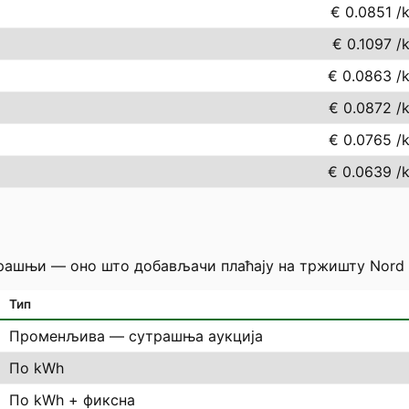
€ 0.0851
/
€ 0.1097
/
€ 0.0863
/
€ 0.0872
/
€ 0.0765
/
€ 0.0639
/
трашњи — оно што добављачи плаћају на тржишту Nord P
Тип
Променљива — сутрашња аукција
По kWh
По kWh + фиксна