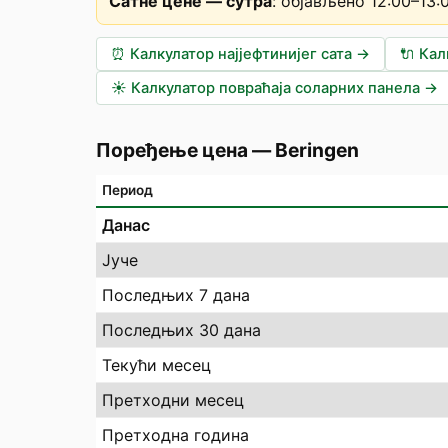
Сатне цене — сутра
:
објављено 12:00–13:
⏰
Калкулатор најјефтинијег сата
→
🔌
Кал
☀️
Калкулатор повраћаја соларних панела
→
Поређење цена
—
Beringen
Период
Данас
Јуче
Последњих 7 дана
Последњих 30 дана
Текући месец
Претходни месец
Претходна година