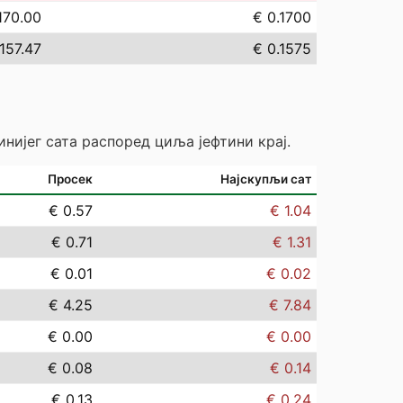
170.00
€ 0.1700
157.47
€ 0.1575
инијег сата распоред циља јефтини крај.
Просек
Најскупљи сат
€ 0.57
€ 1.04
€ 0.71
€ 1.31
€ 0.01
€ 0.02
€ 4.25
€ 7.84
€ 0.00
€ 0.00
€ 0.08
€ 0.14
€ 0.13
€ 0.24