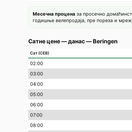
Месечна процена
за просечно домаћинств
годишње велепродаја, пре пореза и мреж
Сатне цене — данас
—
Beringen
Сат (СЕВ)
02
:00
03
:00
04
:00
05
:00
06
:00
07
:00
08
:00