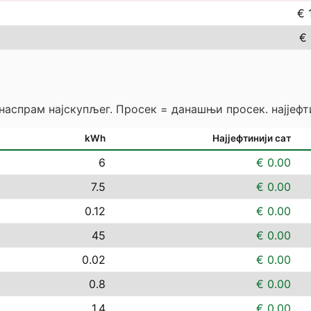
€ 
€ 
 наспрам најскупљег. Просек = данашњи просек. најјефт
kWh
Најјефтинији сат
6
€ 0.00
7.5
€ 0.00
0.12
€ 0.00
45
€ 0.00
0.02
€ 0.00
0.8
€ 0.00
1.4
€ 0.00