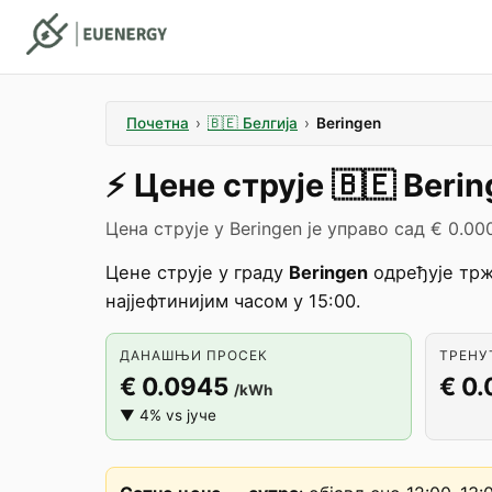
Почетна
›
🇧🇪
Белгија
›
Beringen
⚡️
Цене струје
🇧🇪
Berin
Цена струје у Beringen је управо сад € 0.00
Цене струје у граду
Beringen
одређује тр
најјефтинијим часом у 15:00.
ДАНАШЊИ ПРОСЕК
ТРЕНУТ
€ 0.0945
€ 0
/kWh
▼ 4% vs јуче