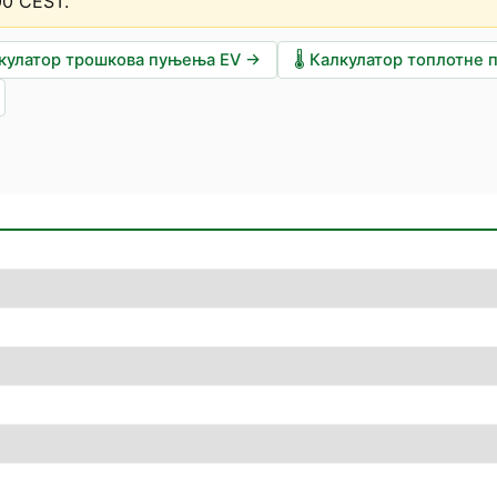
00 CEST
.
кулатор трошкова пуњења EV
→
🌡️
Калкулатор топлотне 