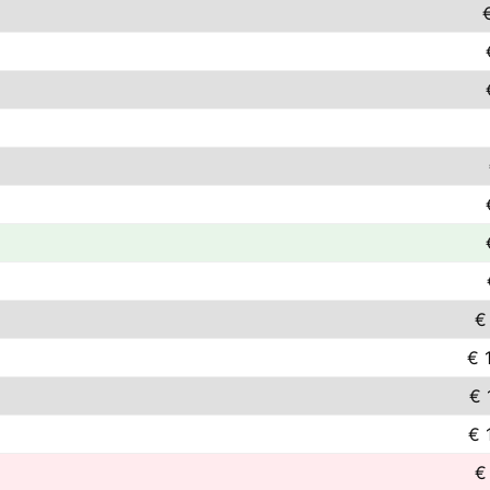
€
€ 
€ 
€ 
€