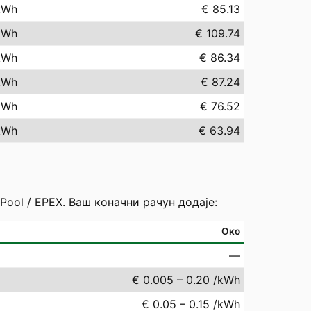
kWh
€ 85.13
kWh
€ 109.74
kWh
€ 86.34
kWh
€ 87.24
kWh
€ 76.52
kWh
€ 63.94
ool / EPEX. Ваш коначни рачун додаје:
Око
—
€ 0.005 – 0.20 /kWh
€ 0.05 – 0.15 /kWh