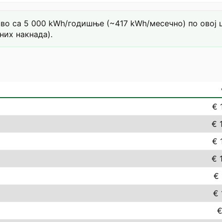
о са 5 000 kWh/годишње (~417 kWh/месечно) по овој це
них накнада).
€ 
€ 
€ 
€ 
€ 
€ 
€