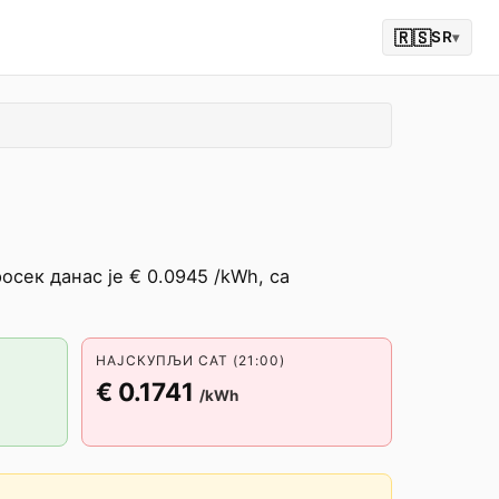
🇷🇸
SR
▾
осек данас је € 0.0945 /kWh, са
НАЈСКУПЉИ САТ (21:00)
€ 0.1741
/kWh