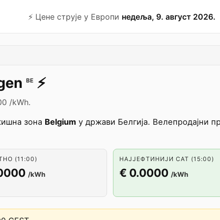
⚡️ Цене струје у Европи
недеља, 9. август 2026.
gen
⚡️
BE
00 /kWh.
жишна зона
Belgium
у држави Белгија. Велепродајни пр
НО (11:00)
НАЈЈЕФТИНИЈИ САТ (15:00)
.0000
€ 0.0000
/kWh
/kWh