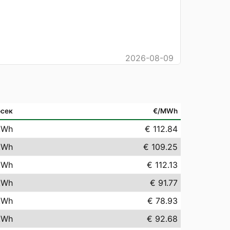
2026-08-09
сек
€/MWh
kWh
€ 112.84
kWh
€ 109.25
kWh
€ 112.13
kWh
€ 91.77
kWh
€ 78.93
kWh
€ 92.68