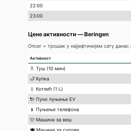
22
:00
23
:00
Цене активности
—
Beringen
Опсег = трошак у најјефтинијем сату данас
Активност
🚿
Туш (10 мин)
🛁
Купка
💧
Котлић (1 L)
🔌
Пуно пуњење EV
📱
Пуњење телефона
👕
Машина за веш
🍽️
Машина за судове