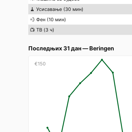
🧹
Усисавање (30 мин)
💨
Фен (10 мин)
📺
ТВ (3 ч)
Последњих 31 дан
—
Beringen
€
150