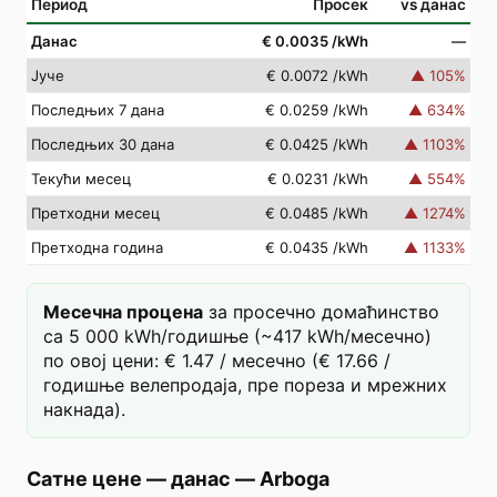
Период
Просек
vs данас
Данас
€ 0.0035
/kWh
—
Јуче
€ 0.0072
/kWh
▲
105
%
Последњих 7 дана
€ 0.0259
/kWh
▲
634
%
Последњих 30 дана
€ 0.0425
/kWh
▲
1103
%
Текући месец
€ 0.0231
/kWh
▲
554
%
Претходни месец
€ 0.0485
/kWh
▲
1274
%
Претходна година
€ 0.0435
/kWh
▲
1133
%
Месечна процена
за просечно домаћинство
са 5 000 kWh/годишње (~417 kWh/месечно)
по овој цени: € 1.47 / месечно (€ 17.66 /
годишње велепродаја, пре пореза и мрежних
накнада).
Сатне цене — данас
—
Arboga