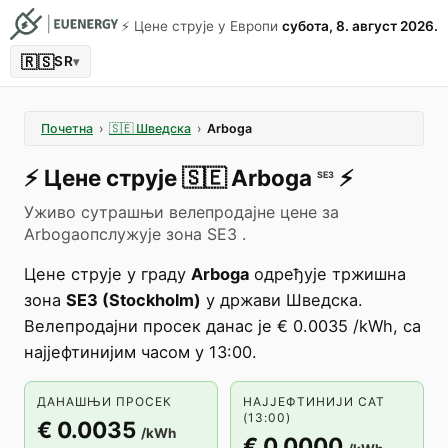
⚡️ Цене струје у Европи
субота, 8. август 2026.
🇷🇸
SR
▾
Почетна
›
🇸🇪
Шведска
›
Arboga
⚡️
Цене струје
🇸🇪
Arboga
⚡️
SE3
Уживо сутрашњи велепродајне цене за
Arbogaопслужује зона SE3 .
Цене струје у граду
Arboga
одређује тржишна
зона
SE3 (Stockholm)
у држави Шведска.
Велепродајни просек данас је € 0.0035 /kWh, са
најјефтинијим часом у 13:00.
ДАНАШЊИ ПРОСЕК
НАЈЈЕФТИНИЈИ САТ
(13:00)
€ 0.0035
/kWh
€ 0.0000