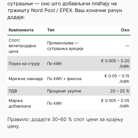
сутрашњи — оно што добављачи плаћају на
тржишту Nord Pool / EPEX. Ваш коначни рачун
додаје:
Компонента
Тип
Око
Спот/
Променљива —
велепродајна
—
сутрашња аукција
цена
€ 0.005 – 0.20
Порез на струју
По kWh
/kWh
€ 0.05 – 0.15
Мрежне накнаде
По kWh + фиксна
/kWh
ПДВ
Проценат укупне
20 – 25 %
Маржа
€ 0.005 – 0.05
По kWh
добављача
/kWh
Правило: додајте 30–60 % спот цени за крајњу
цену.