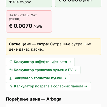
/kWh
▼ 51% vs јуче
НАЈСКУПЉИ САТ
(20:00)
€ 0.0070
/kWh
Сатне цене — сутра
:
Сутрашње сутрашње
цене данас касне.
.
⏰
Калкулатор најјефтинијег сата
→
🔌
Калкулатор трошкова пуњења EV
→
🌡️
Калкулатор топлотне пумпе
→
☀️
Калкулатор повраћаја соларних панела
→
Поређење цена
—
Arboga