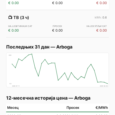
€ 0.00
€ 0.00
€ 0.00
📺
ТВ (3 ч)
0.6
€ 0.00
€ 0.00
€ 0.00
Последњих 31 дан
—
Arboga
€
83
€
4
2026-07-11
2026-08-09
12-месечна историја цена
—
Arboga
Месец
Просек
€/MWh