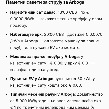
Паметни савети за струју за Arboga
Најјефтинији сат данас:
13:00 CEST по €
0.0000 /kWh — закажите тешке уређаје у овом
прозору.
Избегавајте врх:
20:00 CEST достиже € 0.0070
/kWh у Arboga — одложите машину за прање
посуђа или пуњење EV ако можете.
Машина за прање посуђа у Arboga:
у
најјефтинијем сату ~€ 0.00; у врху € 0.01 —
значајна годишња уштеда.
Пуњење EV у Arboga:
пуњење од 50 kWh у
најјефтинијем сату кошта око € 0.00.
Типичан месечни рачун у Arboga:
домаћинство
са 5 000 kWh/годишње овог месеца плаћа око
€ 1 по тренутним велепродајним ценама (€