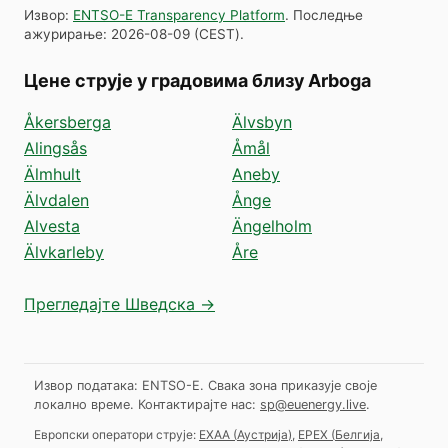
Извор
:
ENTSO-E Transparency Platform
.
Последње
ажурирање
:
2026-08-09
(
CEST
).
Цене струје у градовима близу Arboga
Åkersberga
Älvsbyn
Alingsås
Åmål
Älmhult
Aneby
Älvdalen
Ånge
Alvesta
Ängelholm
Älvkarleby
Åre
Прегледајте Шведска →
Извор података: ENTSO-E. Свака зона приказује своје
локално време.
Контактирајте нас:
sp@euenergy.live
.
Европски оператори струје:
EXAA
(
Аустрија
)
,
EPEX
(
Белгија,