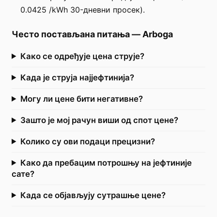
0.0425 /kWh 30-дневни просек).
Често постављана питања
—
Arboga
Како се одређује цена струје?
Када је струја најјефтинија?
Могу ли цене бити негативне?
Зашто је мој рачун виши од спот цене?
Колико су ови подаци прецизни?
Како да пребацим потрошњу на јефтиније
сате?
Када се објављују сутрашње цене?