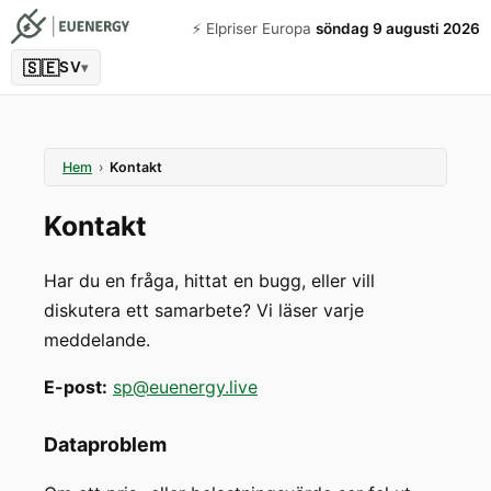
⚡️ Elpriser Europa
söndag 9 augusti 2026
🇸🇪
SV
▾
Hem
›
Kontakt
Kontakt
Har du en fråga, hittat en bugg, eller vill
diskutera ett samarbete? Vi läser varje
meddelande.
E-post
:
sp@euenergy.live
Dataproblem