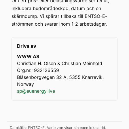
Om ett pris- eller belastningsvärde ser fel ut,
inkludera budområdeskod, datum och en
skärmdump. Vi spårar tillbaka till ENTSO-E-
strömmen och svarar inom 1-2 arbetsdagar.
Drivs av
WWW AS
Christian H. Olsen & Christian Meinhold
Org.nr.
: 932126559
Blåsenborgvegen 32 A, 5355 Knarrevik,
Norway
sp@euenergy.live
Datakälla: ENTSO-E. Varje zon visar sin egen lokala tid.