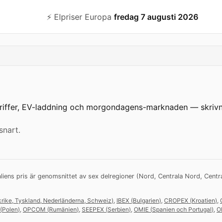
⚡️ Elpriser Europa
fredag 7 augusti 2026
ariffer, EV-laddning och morgondagens-marknaden — skrivna
snart.
aliens pris är genomsnittet av sex delregioner (Nord, Centrala Nord, Central
krike, Tyskland, Nederländerna, Schweiz
)
,
IBEX
(
Bulgarien
)
,
CROPEX
(
Kroatien
)
,
(
Polen
)
,
OPCOM
(
Rumänien
)
,
SEEPEX
(
Serbien
)
,
OMIE
(
Spanien och Portugal
)
,
O