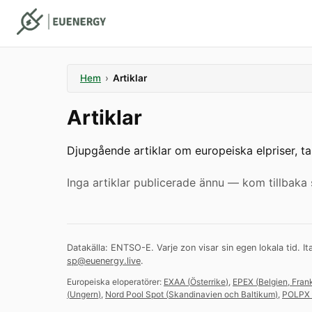
Hem
›
Artiklar
Artiklar
Djupgående artiklar om europeiska elpriser, t
Inga artiklar publicerade ännu — kom tillbaka 
Datakälla: ENTSO-E. Varje zon visar sin egen lokala tid. It
sp@euenergy.live
.
Europeiska eloperatörer:
EXAA
(
Österrike
)
,
EPEX
(
Belgien, Fran
(
Ungern
)
,
Nord Pool Spot
(
Skandinavien och Baltikum
)
,
POLPX