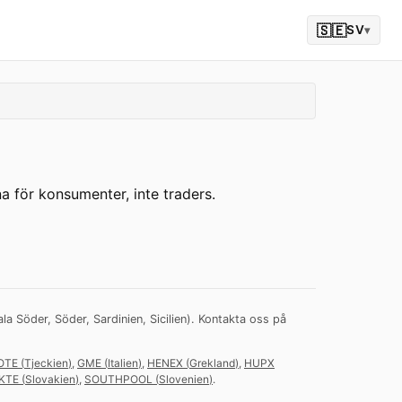
🇸🇪
SV
▾
 för konsumenter, inte traders.
a Söder, Söder, Sardinien, Sicilien).
Kontakta oss på
OTE
(
Tjeckien
)
,
GME
(
Italien
)
,
HENEX
(
Grekland
)
,
HUPX
KTE
(
Slovakien
)
,
SOUTHPOOL
(
Slovenien
)
.