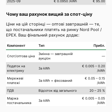
2025-09
€ 0.0950
/kWh
€ 95.00
Чому ваш рахунок вищий за спот-ціну
Ціни на цій сторінці — оптові завтрашній — те,
що постачальники платять на ринку Nord Pool /
EPEX. Ваш фінальний рахунок додає:
Компонент
Тип
Прибл.
Змінна — завтрашній
Спот/оптова ціна
—
аукціон
Податок на
€ 0.005 – 0.20
За kWh
електрику
/kWh
Мережеві
€ 0.05 – 0.15
За kWh + фіксований
платежі
/kWh
ПДВ
Відсоток від загального
20 – 25 %
Маржа
€ 0.005 – 0.05
За kWh
постачальника
/kWh