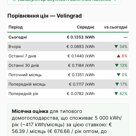
Порівняння цін
—
Velingrad
Період
Середнє
vs сьогодні
Сьогодні
€ 0.1353
/kWh
—
Вчора
€ 0.0893
/kWh
▼
34
%
Останні 7 днів
€ 0.1440
/kWh
▲
6
%
Останні 30 днів
€ 0.1184
/kWh
▼
13
%
Поточний місяць
€ 0.1351
/kWh
▼
0
%
Попередній місяць
€ 0.1117
/kWh
▼
17
%
Попередній рік
€ 0.0782
/kWh
▼
42
%
Місячна оцінка
для типового
домогосподарства, що споживає 5 000 kWh/
рік (~417 kWh/місяць) за цією ставкою: €
56.39 / місяць (€ 676.66 / рік оптом, до