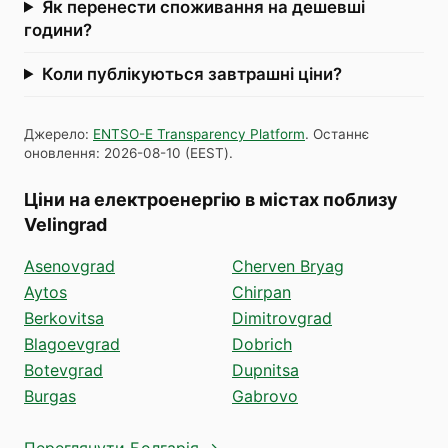
Як перенести споживання на дешевші
години?
Коли публікуються завтрашні ціни?
Джерело
:
ENTSO-E Transparency Platform
.
Останнє
оновлення
:
2026-08-10
(
EEST
).
Ціни на електроенергію в містах поблизу
Velingrad
Asenovgrad
Cherven Bryag
Aytos
Chirpan
Berkovitsa
Dimitrovgrad
Blagoevgrad
Dobrich
Botevgrad
Dupnitsa
Burgas
Gabrovo
Переглянути Болгарія →