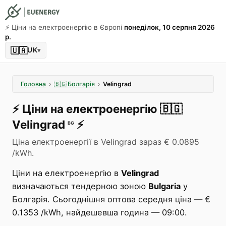
⚡️ Ціни на електроенергію в Європі
понеділок, 10 серпня 2026
р.
🇺🇦
UK
▾
Головна
›
🇧🇬
Болгарія
›
Velingrad
⚡️
Ціни на електроенергію
🇧🇬
Velingrad
⚡️
BG
Ціна електроенергії в Velingrad зараз € 0.0895
/kWh.
Ціни на електроенергію в
Velingrad
визначаються тендерною зоною
Bulgaria
у
Болгарія. Сьогоднішня оптова середня ціна — €
0.1353 /kWh, найдешевша година — 09:00.