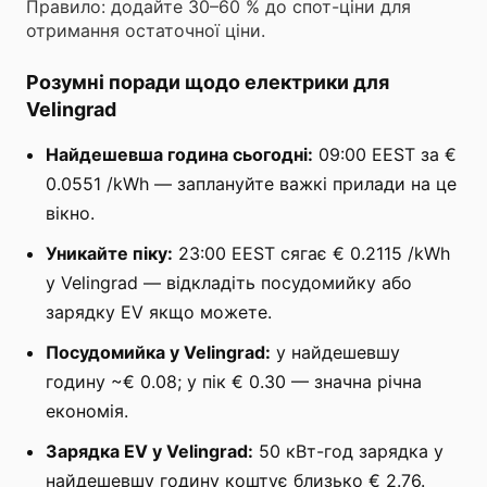
Правило: додайте 30–60 % до спот-ціни для
отримання остаточної ціни.
Розумні поради щодо електрики для
Velingrad
Найдешевша година сьогодні:
09:00 EEST за €
0.0551 /kWh — заплануйте важкі прилади на це
вікно.
Уникайте піку:
23:00 EEST сягає € 0.2115 /kWh
у Velingrad — відкладіть посудомийку або
зарядку EV якщо можете.
Посудомийка у Velingrad:
у найдешевшу
годину ~€ 0.08; у пік € 0.30 — значна річна
економія.
Зарядка EV у Velingrad:
50 кВт-год зарядка у
найдешевшу годину коштує близько € 2.76.