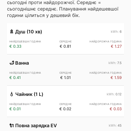
сьогодні проти найдорожчої. Середнє =
сьогоднішнє середнє. Планування найдешевшої
години цілиться у дешевий бік.
🚿
Душ (10 хв)
6
€ 0.33
€ 0.81
€ 1.27
🛁
Ванна
7.5
€ 0.41
€ 1.01
€ 1.59
💧
Чайник (1 L)
0.12
€ 0.01
€ 0.02
€ 0.03
🔌
Повна зарядка EV
45