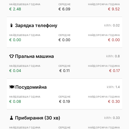
€ 2.48
€ 6.09
€ 9.52
📱
Зарядка телефону
0.02
€ 0.00
€ 0.00
€ 0.00
👕
Пральна машина
0.8
€ 0.04
€ 0.11
€ 0.17
🍽️
Посудомийна
1.4
€ 0.08
€ 0.19
€ 0.30
🧹
Прибирання (30 хв)
0.33