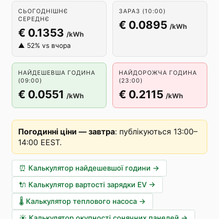
СЬОГОДНІШНЄ
ЗАРАЗ (10:00)
СЕРЕДНЄ
€ 0.0895
/kWh
€ 0.1353
/kWh
▲ 52% vs вчора
НАЙДЕШЕВША ГОДИНА
НАЙДОРОЖЧА ГОДИНА
(09:00)
(23:00)
€ 0.0551
€ 0.2115
/kWh
/kWh
Погодинні ціни — завтра
:
публікуються 13:00–
14:00 EEST
.
⏰
Калькулятор найдешевшої години
→
🔌
Калькулятор вартості зарядки EV
→
🌡️
Калькулятор теплового насоса
→
☀️
Калькулятор окупності сонячних панелей
→