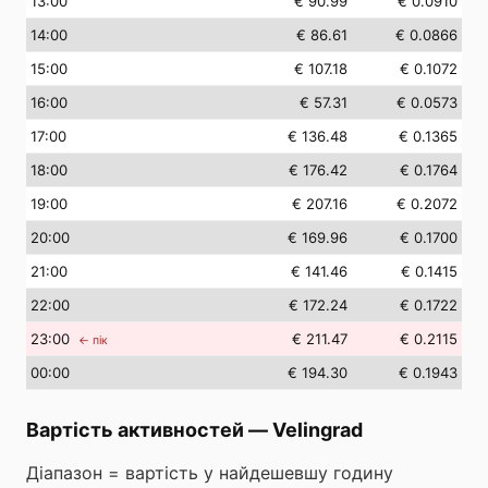
13
:00
€ 90.99
€ 0.0910
14
:00
€ 86.61
€ 0.0866
15
:00
€ 107.18
€ 0.1072
16
:00
€ 57.31
€ 0.0573
17
:00
€ 136.48
€ 0.1365
18
:00
€ 176.42
€ 0.1764
19
:00
€ 207.16
€ 0.2072
20
:00
€ 169.96
€ 0.1700
21
:00
€ 141.46
€ 0.1415
22
:00
€ 172.24
€ 0.1722
23
:00
€ 211.47
€ 0.2115
← пік
00
:00
€ 194.30
€ 0.1943
Вартість активностей
—
Velingrad
Діапазон = вартість у найдешевшу годину