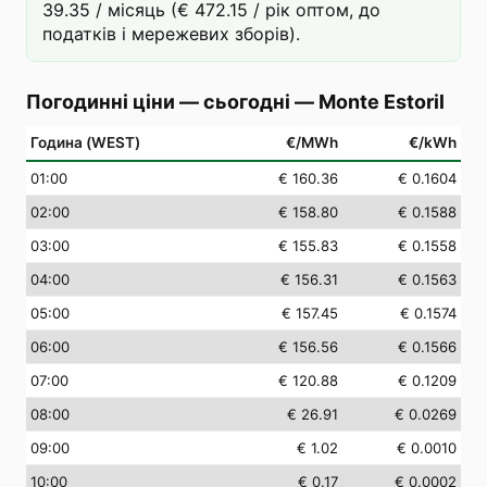
39.35 / місяць (€ 472.15 / рік оптом, до
податків і мережевих зборів).
Погодинні ціни — сьогодні
—
Monte Estoril
Година (WEST)
€/MWh
€/kWh
01
:00
€ 160.36
€ 0.1604
02
:00
€ 158.80
€ 0.1588
03
:00
€ 155.83
€ 0.1558
04
:00
€ 156.31
€ 0.1563
05
:00
€ 157.45
€ 0.1574
06
:00
€ 156.56
€ 0.1566
07
:00
€ 120.88
€ 0.1209
08
:00
€ 26.91
€ 0.0269
09
:00
€ 1.02
€ 0.0010
10
:00
€ 0.17
€ 0.0002