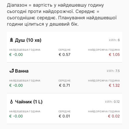
Діапазон = вартість у найдешевшу годину
сьогодні проти найдорожчої. Середнє =
сьогоднішнє середнє. Планування найдешевшої
години цілиться у дешевий бік.
🚿
Душ (10 хв)
6
€ -0.00
€ 0.57
€ 1.05
🛁
Ванна
7.5
€ -0.00
€ 0.71
€ 1.32
💧
Чайник (1 L)
0.12
€ -0.00
€ 0.01
€ 0.02