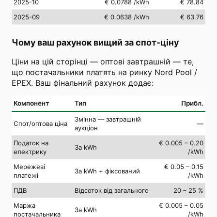
2025-10
€ 0.0788
/kWh
€ 78.84
2025-09
€ 0.0638
/kWh
€ 63.76
Чому ваш рахунок вищий за спот-ціну
Ціни на цій сторінці — оптові завтрашній — те,
що постачальники платять на ринку Nord Pool /
EPEX. Ваш фінальний рахунок додає:
Компонент
Тип
Прибл.
Змінна — завтрашній
Спот/оптова ціна
—
аукціон
Податок на
€ 0.005 – 0.20
За kWh
електрику
/kWh
Мережеві
€ 0.05 – 0.15
За kWh + фіксований
платежі
/kWh
ПДВ
Відсоток від загального
20 – 25 %
Маржа
€ 0.005 – 0.05
За kWh
постачальника
/kWh