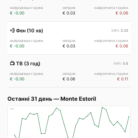
€ -0.00
€ 0.03
€ 0.06
💨
Фен (10 хв)
0.33
€ -0.00
€ 0.03
€ 0.06
📺
ТВ (3 год)
0.6
€ -0.00
€ 0.06
€ 0.11
Останні 31 день
—
Monte Estoril
€
152