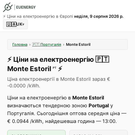
⚡️ Ціни на електроенергію в Європі
неділя, 9 серпня 2026 р.
🇺🇦
UK
▾
Головна
›
🇵🇹
Португалія
›
Monte Estoril
⚡️
Ціни на електроенергію
🇵🇹
Monte Estoril
⚡️
PT
Ціна електроенергії в Monte Estoril зараз €
-0.0000 /kWh.
Ціни на електроенергію в
Monte Estoril
визначаються тендерною зоною
Portugal
у
Португалія. Сьогоднішня оптова середня ціна —
€ 0.0944 /kWh, найдешевша година — 13:00.