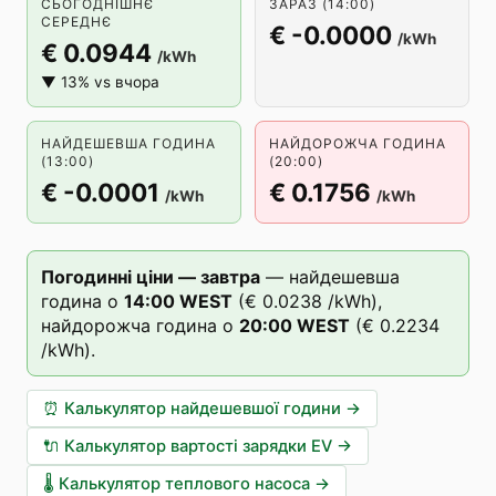
СЬОГОДНІШНЄ
ЗАРАЗ (14:00)
СЕРЕДНЄ
€ -0.0000
/kWh
€ 0.0944
/kWh
▼ 13% vs вчора
НАЙДЕШЕВША ГОДИНА
НАЙДОРОЖЧА ГОДИНА
(13:00)
(20:00)
€ -0.0001
€ 0.1756
/kWh
/kWh
Погодинні ціни — завтра
—
найдешевша
година о
14
:00
WEST
(
€ 0.0238
/kWh),
найдорожча година о
20
:00
WEST
(
€ 0.2234
/kWh).
⏰
Калькулятор найдешевшої години
→
🔌
Калькулятор вартості зарядки EV
→
🌡️
Калькулятор теплового насоса
→