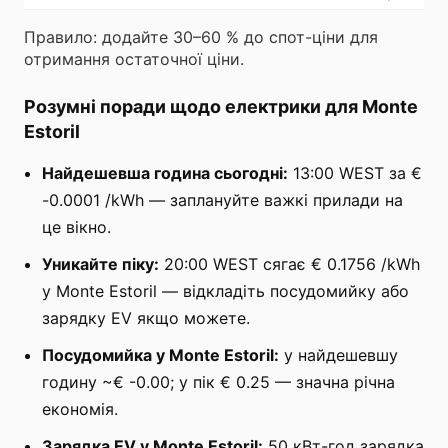
Правило: додайте 30–60 % до спот-ціни для
отримання остаточної ціни.
Розумні поради щодо електрики для Monte
Estoril
Найдешевша година сьогодні:
13:00 WEST за €
-0.0001 /kWh — заплануйте важкі прилади на
це вікно.
Уникайте піку:
20:00 WEST сягає € 0.1756 /kWh
у Monte Estoril — відкладіть посудомийку або
зарядку EV якщо можете.
Посудомийка у Monte Estoril:
у найдешевшу
годину ~€ -0.00; у пік € 0.25 — значна річна
економія.
Зарядка EV у Monte Estoril:
50 кВт-год зарядка