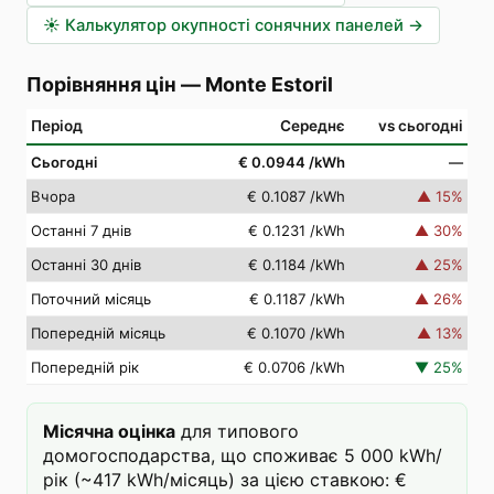
☀️
Калькулятор окупності сонячних панелей
→
Порівняння цін
—
Monte Estoril
Період
Середнє
vs сьогодні
Сьогодні
€ 0.0944
/kWh
—
Вчора
€ 0.1087
/kWh
▲
15
%
Останні 7 днів
€ 0.1231
/kWh
▲
30
%
Останні 30 днів
€ 0.1184
/kWh
▲
25
%
Поточний місяць
€ 0.1187
/kWh
▲
26
%
Попередній місяць
€ 0.1070
/kWh
▲
13
%
Попередній рік
€ 0.0706
/kWh
▼
25
%
Місячна оцінка
для типового
домогосподарства, що споживає 5 000 kWh/
рік (~417 kWh/місяць) за цією ставкою: €