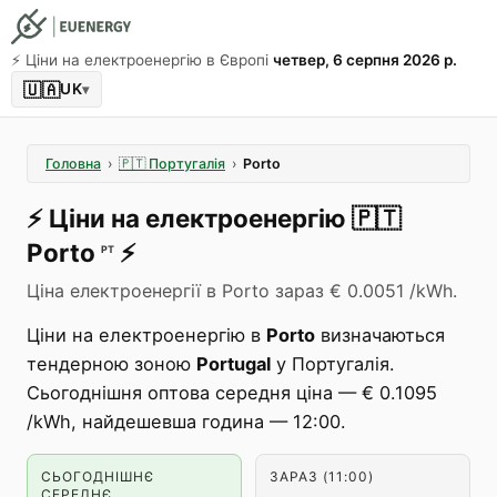
⚡️ Ціни на електроенергію в Європі
четвер, 6 серпня 2026 р.
🇺🇦
UK
▾
Головна
›
🇵🇹
Португалія
›
Porto
⚡️
Ціни на електроенергію
🇵🇹
Porto
⚡️
PT
Ціна електроенергії в Porto зараз € 0.0051 /kWh.
Ціни на електроенергію в
Porto
визначаються
тендерною зоною
Portugal
у Португалія.
Сьогоднішня оптова середня ціна — € 0.1095
/kWh, найдешевша година — 12:00.
СЬОГОДНІШНЄ
ЗАРАЗ (11:00)
СЕРЕДНЄ