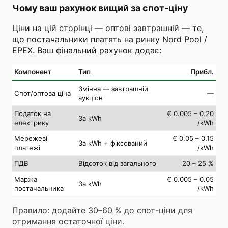
Чому ваш рахунок вищий за спот-ціну
Ціни на цій сторінці — оптові завтрашній — те,
що постачальники платять на ринку Nord Pool /
EPEX. Ваш фінальний рахунок додає:
Компонент
Тип
Прибл.
Змінна — завтрашній
Спот/оптова ціна
—
аукціон
Податок на
€ 0.005 – 0.20
За kWh
електрику
/kWh
Мережеві
€ 0.05 – 0.15
За kWh + фіксований
платежі
/kWh
ПДВ
Відсоток від загального
20 – 25 %
Маржа
€ 0.005 – 0.05
За kWh
постачальника
/kWh
Правило: додайте 30–60 % до спот-ціни для
отримання остаточної ціни.