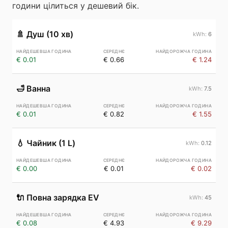
години цілиться у дешевий бік.
🚿
Душ (10 хв)
6
€ 0.01
€ 0.66
€ 1.24
🛁
Ванна
7.5
€ 0.01
€ 0.82
€ 1.55
💧
Чайник (1 L)
0.12
€ 0.00
€ 0.01
€ 0.02
🔌
Повна зарядка EV
45
€ 0.08
€ 4.93
€ 9.29