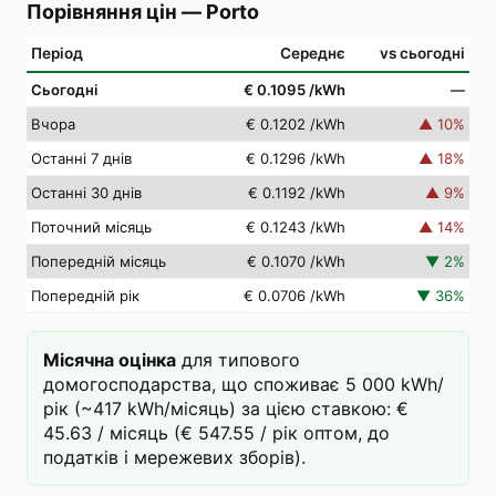
Порівняння цін
—
Porto
Період
Середнє
vs сьогодні
Сьогодні
€ 0.1095
/kWh
—
Вчора
€ 0.1202
/kWh
▲
10
%
Останні 7 днів
€ 0.1296
/kWh
▲
18
%
Останні 30 днів
€ 0.1192
/kWh
▲
9
%
Поточний місяць
€ 0.1243
/kWh
▲
14
%
Попередній місяць
€ 0.1070
/kWh
▼
2
%
Попередній рік
€ 0.0706
/kWh
▼
36
%
Місячна оцінка
для типового
домогосподарства, що споживає 5 000 kWh/
рік (~417 kWh/місяць) за цією ставкою: €
45.63 / місяць (€ 547.55 / рік оптом, до
податків і мережевих зборів).