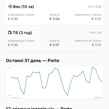
💨
Фен (10 хв)
0.33
€ 0.00
€ 0.04
€ 0.07
📺
ТВ (3 год)
0.6
€ 0.00
€ 0.07
€ 0.12
Останні 31 день
—
Porto
€
152
€
69
2026-07-08
2026-08-06
12-місячна історія цін
—
Porto