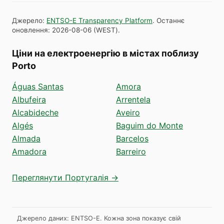
Джерело
:
ENTSO-E Transparency Platform
.
Останнє
оновлення
:
2026-08-06
(
WEST
).
Ціни на електроенергію в містах поблизу
Porto
Águas Santas
Amora
Albufeira
Arrentela
Alcabideche
Aveiro
Algés
Baguim do Monte
Almada
Barcelos
Amadora
Barreiro
Переглянути Португалія →
Джерело даних: ENTSO-E. Кожна зона показує свій