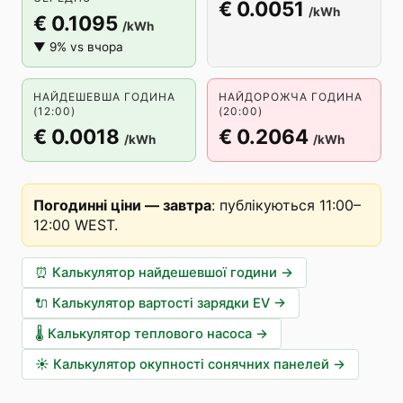
€ 0.0051
/kWh
€ 0.1095
/kWh
▼ 9% vs вчора
НАЙДЕШЕВША ГОДИНА
НАЙДОРОЖЧА ГОДИНА
(12:00)
(20:00)
€ 0.0018
€ 0.2064
/kWh
/kWh
Погодинні ціни — завтра
:
публікуються 11:00–
12:00 WEST
.
⏰
Калькулятор найдешевшої години
→
🔌
Калькулятор вартості зарядки EV
→
🌡️
Калькулятор теплового насоса
→
☀️
Калькулятор окупності сонячних панелей
→