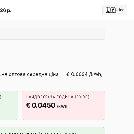
26 р.
🇺🇦
UK
▾
шня оптова середня ціна — € 0.0094 /kWh,
)
НАЙДОРОЖЧА ГОДИНА (20:00)
€ 0.0450
/kWh