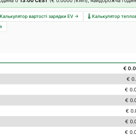
одина о
13
:00
CEST
(
€ 0.0000
/kWh),
найдорожча годин
Калькулятор вартості зарядки EV
→
🌡️
Калькулятор тепло
→
€ 0.
€ 0
€ 0.
€ 0.
€ 0.
€ 0.
€ 0.