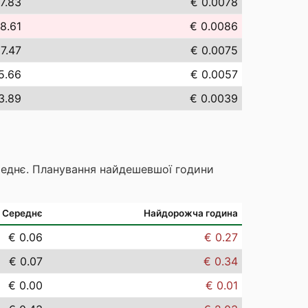
7.83
€ 0.0078
8.61
€ 0.0086
 7.47
€ 0.0075
5.66
€ 0.0057
3.89
€ 0.0039
реднє. Планування найдешевшої години
Середнє
Найдорожча година
€ 0.06
€ 0.27
€ 0.07
€ 0.34
€ 0.00
€ 0.01