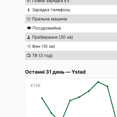
🔌
Повна зарядка EV
📱
Зарядка телефону
👕
Пральна машина
🍽️
Посудомийна
🧹
Прибирання (30 хв)
💨
Фен (10 хв)
📺
ТВ (3 год)
Останні 31 день
—
Ystad
€
148