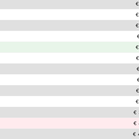
€
€
€
€
€
€
€
€
€ 
€ 
€ 