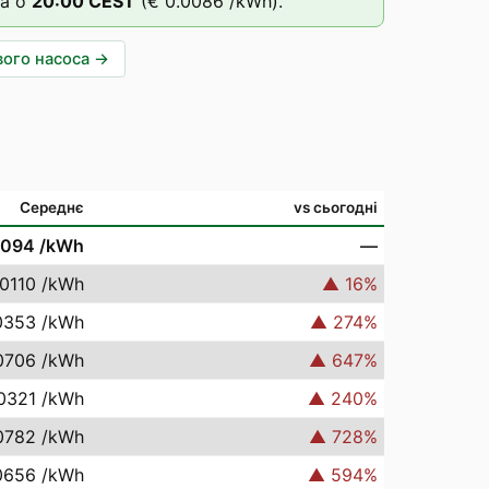
а о
20
:00
CEST
(
€ 0.0086
/kWh).
вого насоса
→
Середнє
vs сьогодні
0094
/kWh
—
.0110
/kWh
▲
16
%
0353
/kWh
▲
274
%
0706
/kWh
▲
647
%
0321
/kWh
▲
240
%
0782
/kWh
▲
728
%
0656
/kWh
▲
594
%