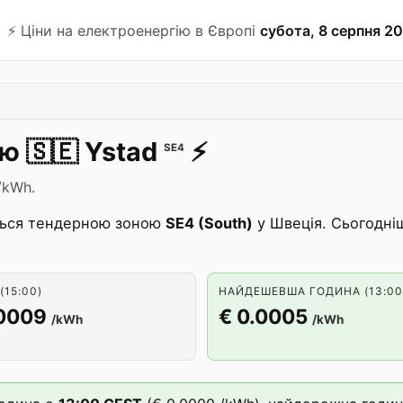
⚡️ Ціни на електроенергію в Європі
субота, 8 серпня 20
ію
🇸🇪
Ystad
⚡️
SE4
/kWh.
ься тендерною зоною
SE4 (South)
у Швеція. Сьогодні
(15:00)
НАЙДЕШЕВША ГОДИНА (13:00
.0009
€ 0.0005
/kWh
/kWh