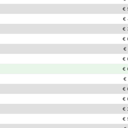
€ 
€ 
€ 
€ 
€ 
€ 
€ 
€ 
€ 
€ 
€ 
€ 