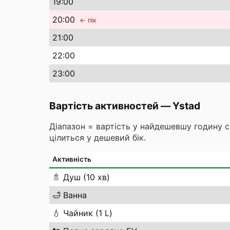
19
:00
20
:00
← пік
21
:00
22
:00
23
:00
Вартість активностей
—
Ystad
Діапазон = вартість у найдешевшу годину 
цілиться у дешевий бік.
Активність
🚿
Душ (10 хв)
🛁
Ванна
💧
Чайник (1 L)