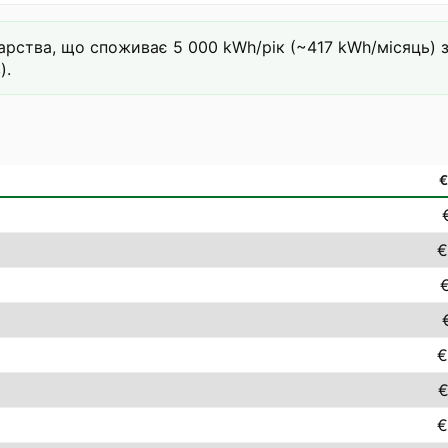
ства, що споживає 5 000 kWh/рік (~417 kWh/місяць) за 
).
€
€
€
€
€