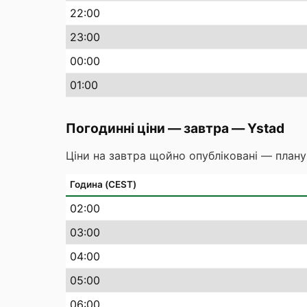
22
:00
23
:00
00
:00
01
:00
Погодинні ціни — завтра
—
Ystad
Ціни на завтра щойно опубліковані — плану
Година (CEST)
02
:00
03
:00
04
:00
05
:00
06
:00