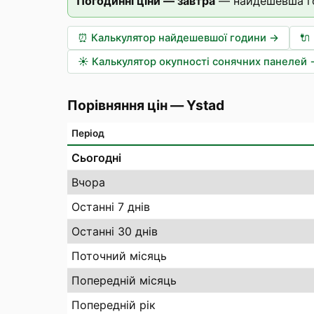
Погодинні ціни — завтра
—
найдешевша г
⏰
Калькулятор найдешевшої години
→
🔌
☀️
Калькулятор окупності сонячних панелей
Порівняння цін
—
Ystad
Період
Сьогодні
Вчора
Останні 7 днів
Останні 30 днів
Поточний місяць
Попередній місяць
Попередній рік