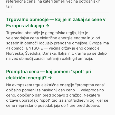
referenčna cena, na kateri temelji večina potrošniških
tarif.
Trgovalno območje — kaj je in zakaj se cene v
Evropi razlikujejo
→
Trgovalno območje je geografska regija, kjer je
veleprodajna cena električne energije enotna in jo od
sosednjih območij ločujejo prenosne omejitve. Evropa ima
41 območij ENTSO-E — večina držav je eno območje,
Norveška, Švedska, Danska, Italija in Ukrajina pa se delijo
na več območij zaradi notranjih ozkih grl omrežja.
Promptna cena — kaj pomeni "spot" pri
električni energiji?
→
Na evropskem trgu električne energije "promptna cena"
običajno pomeni za naslednji dan ceno — veleprodajno
ceno, določeno dan pred dobavo z dražbo. Nekatere
države uporabljajo "spot" tudi za znotrajdnevni trg, kjer se
cene neprestano posodabljajo do 1 ure pred dobavo.