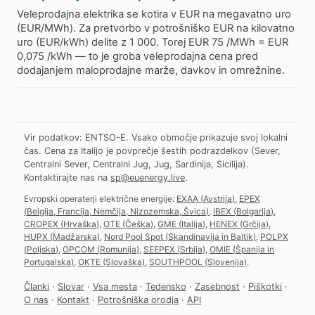
Veleprodajna elektrika se kotira v EUR na megavatno uro
(EUR/MWh). Za pretvorbo v potrošniško EUR na kilovatno
uro (EUR/kWh) delite z 1 000. Torej EUR 75 /MWh = EUR
0,075 /kWh — to je groba veleprodajna cena pred
dodajanjem maloprodajne marže, davkov in omrežnine.
Vir podatkov: ENTSO-E. Vsako območje prikazuje svoj lokalni
čas. Cena za Italijo je povprečje šestih podrazdelkov (Sever,
Centralni Sever, Centralni Jug, Jug, Sardinija, Sicilija).
Kontaktirajte nas na
sp@euenergy.live
.
Evropski operaterji električne energije:
EXAA
(
Avstrija
)
,
EPEX
(
Belgija, Francija, Nemčija, Nizozemska, Švica
)
,
IBEX
(
Bolgarija
)
,
CROPEX
(
Hrvaška
)
,
OTE
(
Češka
)
,
GME
(
Italija
)
,
HENEX
(
Grčija
)
,
HUPX
(
Madžarska
)
,
Nord Pool Spot
(
Skandinavija in Baltik
)
,
POLPX
(
Poljska
)
,
OPCOM
(
Romunija
)
,
SEEPEX
(
Srbija
)
,
OMIE
(
Španija in
Portugalska
)
,
OKTE
(
Slovaška
)
,
SOUTHPOOL
(
Slovenija
)
.
Članki
·
Slovar
·
Vsa mesta
·
Tedensko
·
Zasebnost
·
Piškotki
·
O nas
·
Kontakt
·
Potrošniška orodja
·
API