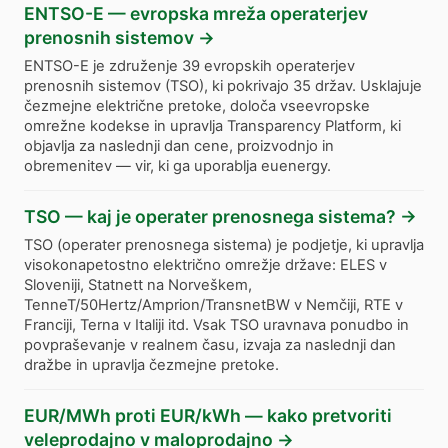
ENTSO-E — evropska mreža operaterjev
prenosnih sistemov
→
ENTSO-E je združenje 39 evropskih operaterjev
prenosnih sistemov (TSO), ki pokrivajo 35 držav. Usklajuje
čezmejne električne pretoke, določa vseevropske
omrežne kodekse in upravlja Transparency Platform, ki
objavlja za naslednji dan cene, proizvodnjo in
obremenitev — vir, ki ga uporablja euenergy.
TSO — kaj je operater prenosnega sistema?
→
TSO (operater prenosnega sistema) je podjetje, ki upravlja
visokonapetostno električno omrežje države: ELES v
Sloveniji, Statnett na Norveškem,
TenneT/50Hertz/Amprion/TransnetBW v Nemčiji, RTE v
Franciji, Terna v Italiji itd. Vsak TSO uravnava ponudbo in
povpraševanje v realnem času, izvaja za naslednji dan
dražbe in upravlja čezmejne pretoke.
EUR/MWh proti EUR/kWh — kako pretvoriti
veleprodajno v maloprodajno
→