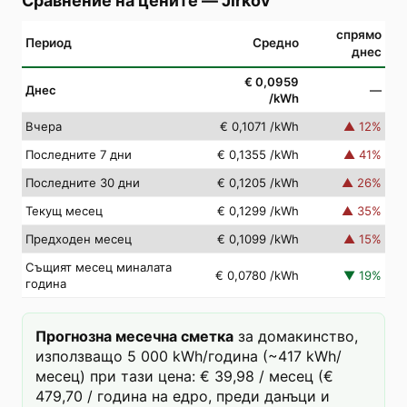
Сравнение на цените
—
Jirkov
спрямо
Период
Средно
днес
€ 0,0959
Днес
—
/kWh
Вчера
€ 0,1071
/kWh
▲
12
%
Последните 7 дни
€ 0,1355
/kWh
▲
41
%
Последните 30 дни
€ 0,1205
/kWh
▲
26
%
Текущ месец
€ 0,1299
/kWh
▲
35
%
Предходен месец
€ 0,1099
/kWh
▲
15
%
Същият месец миналата
€ 0,0780
/kWh
▼
19
%
година
Прогнозна месечна сметка
за домакинство,
използващо 5 000 kWh/година (~417 kWh/
месец) при тази цена: € 39,98 / месец (€
479,70 / година на едро, преди данъци и