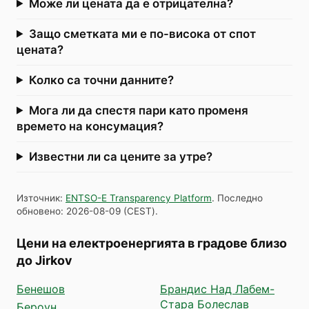
Може ли цената да е отрицателна?
Защо сметката ми е по-висока от спот
цената?
Колко са точни данните?
Мога ли да спестя пари като променя
времето на консумация?
Известни ли са цените за утре?
Източник
:
ENTSO-E Transparency Platform
.
Последно
обновено
:
2026-08-09
(
CEST
).
Цени на електроенергията в градове близо
до Jirkov
Бенешов
Брандис Над Лабем-
Стара Болеслав
Бероун