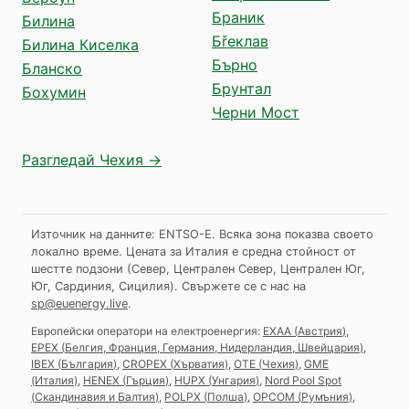
Браник
Билина
Бřеклав
Билина Киселка
Бърно
Бланско
Брунтал
Бохумин
Черни Мост
Разгледай Чехия →
Източник на данните: ENTSO-E. Всяка зона показва своето
локално време. Цената за Италия е средна стойност от
шестте подзони (Север, Централен Север, Централен Юг,
Юг, Сардиния, Сицилия).
Свържете се с нас на
sp@euenergy.live
.
Европейски оператори на електроенергия:
EXAA
(
Австрия
)
,
EPEX
(
Белгия, Франция, Германия, Нидерландия, Швейцария
)
,
IBEX
(
България
)
,
CROPEX
(
Хърватия
)
,
OTE
(
Чехия
)
,
GME
(
Италия
)
,
HENEX
(
Гърция
)
,
HUPX
(
Унгария
)
,
Nord Pool Spot
(
Скандинавия и Балтия
)
,
POLPX
(
Полша
)
,
OPCOM
(
Румъния
)
,