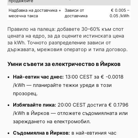
продажбите
Надбавка на доставчика +
Зависи от
€ 0.005 –
месечна такса
доставчика
0.05 /kWh
Правило на палеца: добавете 30–60% към спот
цената на едро, за да оцените истинската цена
за kWh. Точното разпределение зависи от
държавата, мрежовия оператор и типа договор.
Умни съвети за електричество в Йирков
Най-евтин час днес:
13:00 CEST за € -0.0018
/kWh — планирайте тежки уреди в този
прозорец.
Избягвайте пика:
20:00 CEST достига € 0.1796
/kWh в Йирков — отложете съдомиялната или
зареждането на електромобил.
Съдомиялна в Йирков:
в най-евтиния час