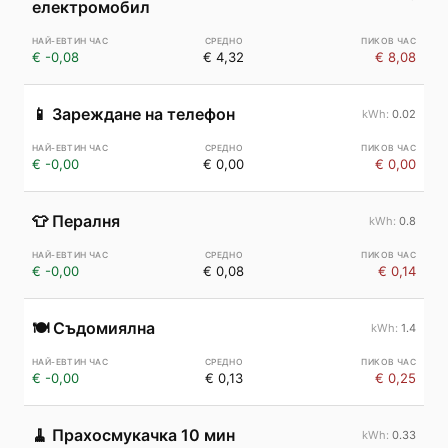
електромобил
€ -0,08
€ 4,32
€ 8,08
📱
Зареждане на телефон
0.02
€ -0,00
€ 0,00
€ 0,00
👕
Пералня
0.8
€ -0,00
€ 0,08
€ 0,14
🍽️
Съдомиялна
1.4
€ -0,00
€ 0,13
€ 0,25
🧹
Прахосмукачка 10 мин
0.33