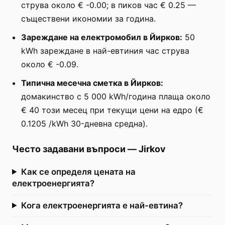
струва около € -0.00; в пиков час € 0.25 —
съществени икономии за година.
Зареждане на електромобил в Йирков:
50
kWh зареждане в най-евтиния час струва
около € -0.09.
Типична месечна сметка в Йирков:
домакинство с 5 000 kWh/година плаща около
€ 40 този месец при текущи цени на едро (€
0.1205 /kWh 30-дневна средна).
Често задавани въпроси
—
Jirkov
Как се определя цената на
електроенергията?
Кога електроенергията е най-евтина?