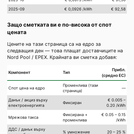
2025-09
€ 0,0926
/kWh
€ 92,58
Защо сметката ви е по-висока от спот
цената
Цените на тази страница са на едро за
следващия ден — това плащат доставчиците на
Nord Pool / EPEX. Крайната ви сметка добавя:
Прибл.
Компонент
Тип
(средно ЕС)
Променлива (тази
Спот цена на едро
—
страница)
Данък / акциз върху
€ 0.005 –
Фиксиран
електроенергията
0.20 /kWh
Фиксирана +
€ 0.05 – 0.15
Мрежова такса
променлива
/kWh
ДДС / данък върху
% умножение
20 – 25 %