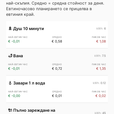
най-скъпия. Средно = средна стойност за деня.
Евтиночасово планирането се прицелва в
евтиния край.
🚿
Душ 10 минути
6
€ -0,01
€ 0,58
€ 1,08
🛁
Вана
7.5
€ -0,01
€ 0,72
€ 1,35
💧
Завари 1 л вода
0.12
€ -0,00
€ 0,01
€ 0,02
🔌
Пълно зареждане на
45