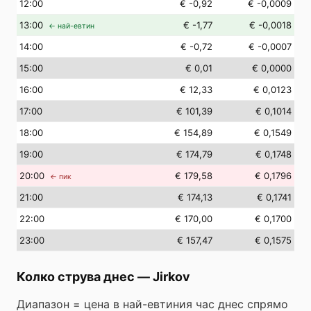
12
:00
€ -0,92
€ -0,0009
13
:00
€ -1,77
€ -0,0018
← най-евтин
14
:00
€ -0,72
€ -0,0007
15
:00
€ 0,01
€ 0,0000
16
:00
€ 12,33
€ 0,0123
17
:00
€ 101,39
€ 0,1014
18
:00
€ 154,89
€ 0,1549
19
:00
€ 174,79
€ 0,1748
20
:00
€ 179,58
€ 0,1796
← пик
21
:00
€ 174,13
€ 0,1741
22
:00
€ 170,00
€ 0,1700
23
:00
€ 157,47
€ 0,1575
Колко струва днес
—
Jirkov
Диапазон = цена в най-евтиния час днес спрямо