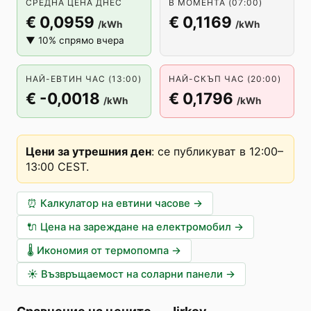
СРЕДНА ЦЕНА ДНЕС
В МОМЕНТА (07:00)
€ 0,0959
€ 0,1169
/kWh
/kWh
▼ 10% спрямо вчера
НАЙ-ЕВТИН ЧАС (13:00)
НАЙ-СКЪП ЧАС (20:00)
€ -0,0018
€ 0,1796
/kWh
/kWh
Цени за утрешния ден
:
се публикуват в 12:00–
13:00 CEST
.
⏰
Калкулатор на евтини часове
→
🔌
Цена на зареждане на електромобил
→
🌡️
Икономия от термопомпа
→
☀️
Възвръщаемост на соларни панели
→