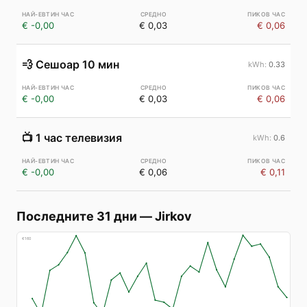
€ -0,00
€ 0,03
€ 0,06
💨
Сешоар 10 мин
0.33
€ -0,00
€ 0,03
€ 0,06
📺
1 час телевизия
0.6
€ -0,00
€ 0,06
€ 0,11
Последните 31 дни
—
Jirkov
€
160