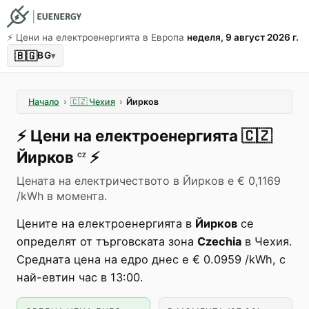
⚡️ Цени на електроенергията в Европа
неделя, 9 август 2026 г.
🇧🇬
BG
▾
Начало
›
🇨🇿
Чехия
›
Йирков
⚡️
Цени на електроенергията
🇨🇿
Йирков
⚡️
CZ
Цената на електричеството в Йирков е € 0,1169
/kWh в момента.
Цените на електроенергията в
Йирков
се
определят от търговската зона
Czechia
в Чехия.
Средната цена на едро днес е € 0.0959 /kWh, с
най-евтин час в 13:00.