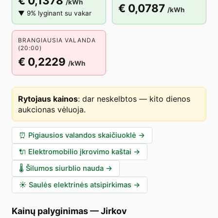
€ 0,1378
/kWh
€ 0,0787
/kWh
▼ 9% lyginant su vakar
BRANGIAUSIA VALANDA
(20:00)
€ 0,2229
/kWh
Rytojaus kainos
:
dar neskelbtos — kito dienos
aukcionas vėluoja
.
⏰
Pigiausios valandos skaičiuoklė
→
🔌
Elektromobilio įkrovimo kaštai
→
🌡️
Šilumos siurblio nauda
→
☀️
Saulės elektrinės atsipirkimas
→
Kainų palyginimas
—
Jirkov