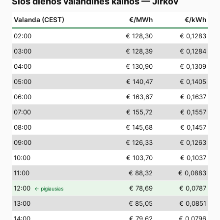
Šios dienos valandinės kainos
—
Jirkov
Valanda (CEST)
€/MWh
€/kWh
02
:00
€ 128,30
€ 0,1283
03
:00
€ 128,39
€ 0,1284
04
:00
€ 130,90
€ 0,1309
05
:00
€ 140,47
€ 0,1405
06
:00
€ 163,67
€ 0,1637
07
:00
€ 155,72
€ 0,1557
08
:00
€ 145,68
€ 0,1457
09
:00
€ 126,33
€ 0,1263
10
:00
€ 103,70
€ 0,1037
11
:00
€ 88,32
€ 0,0883
12
:00
€ 78,69
€ 0,0787
← pigiausias
13
:00
€ 85,05
€ 0,0851
14
:00
€ 79,62
€ 0,0796