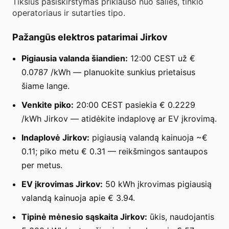
Tikslus pasiskirstymas priklauso nuo šalies, tinklo
operatoriaus ir sutarties tipo.
Pažangūs elektros patarimai Jirkov
Pigiausia valanda šiandien:
12:00 CEST už €
0.0787 /kWh — planuokite sunkius prietaisus
šiame lange.
Venkite piko:
20:00 CEST pasiekia € 0.2229
/kWh Jirkov — atidėkite indaplovę ar EV įkrovimą.
Indaplovė Jirkov:
pigiausią valandą kainuoja ~€
0.11; piko metu € 0.31 — reikšmingos santaupos
per metus.
EV įkrovimas Jirkov:
50 kWh įkrovimas pigiausią
valandą kainuoja apie € 3.94.
Tipinė mėnesio sąskaita Jirkov:
ūkis, naudojantis