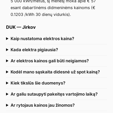
5 000 kWh/metus, šį mėnesį moka apie € 57
esant dabartinėms didmeninėms kainoms (€
0.1203 /kWh 30 dienų vidurkis).
DUK
—
Jirkov
Kaip nustatoma elektros kaina?
Kada elektra pigiausia?
Ar elektros kainos gali būti neigiamos?
Kodėl mano sąskaita didesnė už spot kainą?
Kiek tikslūs šie duomenys?
Ar galiu sutaupyti pakeitęs vartojimo laiką?
Ar rytojaus kainos jau žinomos?