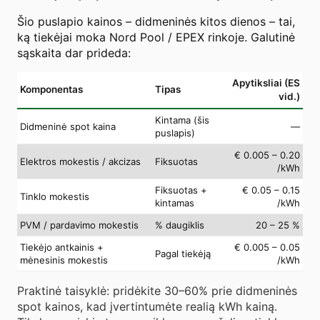
Šio puslapio kainos – didmeninės kitos dienos – tai,
ką tiekėjai moka Nord Pool / EPEX rinkoje. Galutinė
sąskaita dar prideda:
Apytiksliai (ES
Komponentas
Tipas
vid.)
Kintama (šis
Didmeninė spot kaina
—
puslapis)
€ 0.005 – 0.20
Elektros mokestis / akcizas
Fiksuotas
/kWh
Fiksuotas +
€ 0.05 – 0.15
Tinklo mokestis
kintamas
/kWh
PVM / pardavimo mokestis
% daugiklis
20 – 25 %
Tiekėjo antkainis +
€ 0.005 – 0.05
Pagal tiekėją
mėnesinis mokestis
/kWh
Praktinė taisyklė: pridėkite 30–60% prie didmeninės
spot kainos, kad įvertintumėte realią kWh kainą.