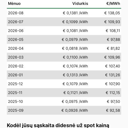
Mėnuo
Vidurkis
€/MWh
2026-08
€ 0,1381
/kWh
€ 138,05
2026-07
€ 0,1099
/kWh
€ 109,93
2026-06
€ 0,1081
/kWh
€ 108,11
2026-05
€ 0,0979
/kWh
€ 97,88
2026-04
€ 0,0818
/kWh
€ 81,82
2026-03
€ 0,1100
/kWh
€ 109,96
2026-02
€ 0,1074
/kWh
€ 107,40
2026-01
€ 0,1313
/kWh
€ 131,26
2025-12
€ 0,1079
/kWh
€ 107,90
2025-11
€ 0,1121
/kWh
€ 112,15
2025-10
€ 0,0975
/kWh
€ 97,50
2025-09
€ 0,0926
/kWh
€ 92,58
Kodėl jūsų sąskaita didesnė už spot kainą