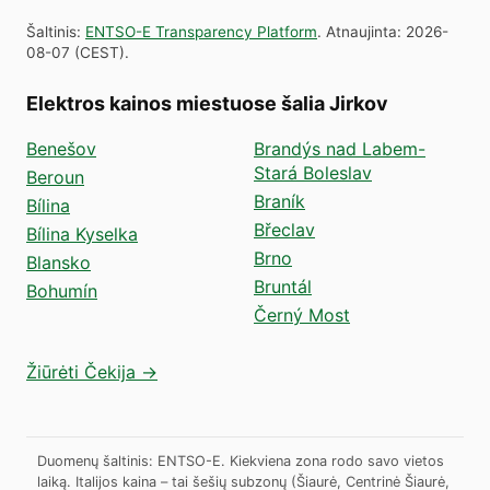
Šaltinis
:
ENTSO-E Transparency Platform
.
Atnaujinta
:
2026-
08-07
(
CEST
).
Elektros kainos miestuose šalia Jirkov
Benešov
Brandýs nad Labem-
Stará Boleslav
Beroun
Braník
Bílina
Břeclav
Bílina Kyselka
Brno
Blansko
Bruntál
Bohumín
Černý Most
Žiūrėti Čekija →
Duomenų šaltinis: ENTSO-E. Kiekviena zona rodo savo vietos
laiką. Italijos kaina – tai šešių subzonų (Šiaurė, Centrinė Šiaurė,