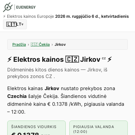
⚡️ Elektros kainos Europoje
2026 m. rugpjūčio 6 d., ketvirtadienis
🇱🇹
LT
▾
Pradžia
›
🇨🇿
Čekija
›
Jirkov
⚡️
Elektros kainos
🇨🇿
Jirkov
⚡️
CZ
Didmeninės kitos dienos kainos — Jirkov, iš
prekybos zonos CZ .
Elektros kainas
Jirkov
nustato prekybos zona
Czechia
šalyje Čekija. Šiandienos vidutinė
didmeninė kaina € 0.1378 /kWh, pigiausia valanda
– 12:00.
ŠIANDIENOS VIDURKIS
PIGIAUSIA VALANDA
(12:00)