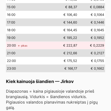
15
:00
€ 88,37
€ 0,0884
16
:00
€ 106,40
€ 0,1064
17
:00
€ 144,60
€ 0,1446
18
:00
€ 164,45
€ 0,1645
19
:00
€ 195,22
€ 0,1952
20
:00
€ 222,87
€ 0,2229
← pikas
21
:00
€ 212,66
€ 0,2127
22
:00
€ 175,52
€ 0,1755
23
:00
€ 166,17
€ 0,1662
Kiek kainuoja šiandien
—
Jirkov
Diapazonas = kaina pigiausioje valandoje prieš
brangiausią. Vidurkis = šiandienos vidurkis.
Pigiausios valandos planavimas nukreiptas į pigų
galą.