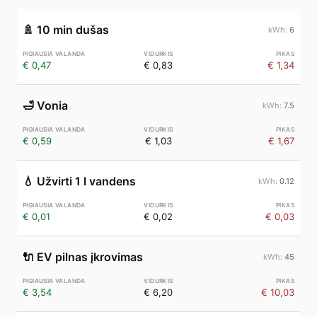
🚿
10 min dušas
6
€ 0,47
€ 0,83
€ 1,34
🛁
Vonia
7.5
€ 0,59
€ 1,03
€ 1,67
💧
Užvirti 1 l vandens
0.12
€ 0,01
€ 0,02
€ 0,03
🔌
EV pilnas įkrovimas
45
€ 3,54
€ 6,20
€ 10,03