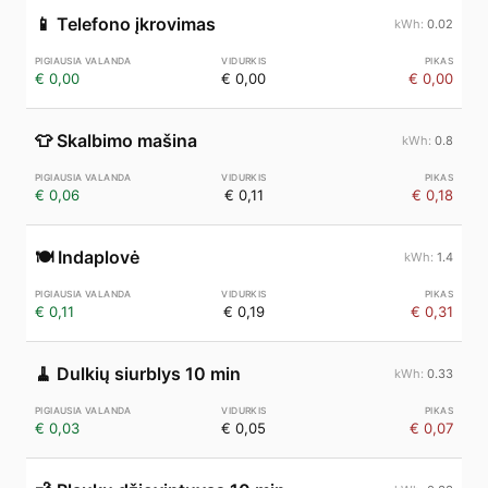
📱
Telefono įkrovimas
0.02
€ 0,00
€ 0,00
€ 0,00
👕
Skalbimo mašina
0.8
€ 0,06
€ 0,11
€ 0,18
🍽️
Indaplovė
1.4
€ 0,11
€ 0,19
€ 0,31
🧹
Dulkių siurblys 10 min
0.33
€ 0,03
€ 0,05
€ 0,07