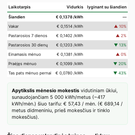
Laikotarpis
Vidurkis
lyginant su šiandien
Šiandien
€ 0,1378
/kWh
—
Vakar
€ 0,1514
/kWh
▲
10
%
Pastarosios 7 dienos
€ 0,1402
/kWh
▲
2
%
Pastarosios 30 dienų
€ 0,1203
/kWh
▼
13
%
Einamasis mėnuo
€ 0,1381
/kWh
▲
0
%
Praėjęs mėnuo
€ 0,1099
/kWh
▼
20
%
Tas pats mėnuo pernai
€ 0,0780
/kWh
▼
43
%
Apytikslis mėnesio mokestis
vidutiniam ūkiui,
sunaudojančiam 5 000 kWh/metus (~417
kWh/mėn.) šiuo tarifu: € 57,43 / mėn. (€ 689,14 /
metus didmeniniu, prieš mokesčius ir tinklo
mokesčius).