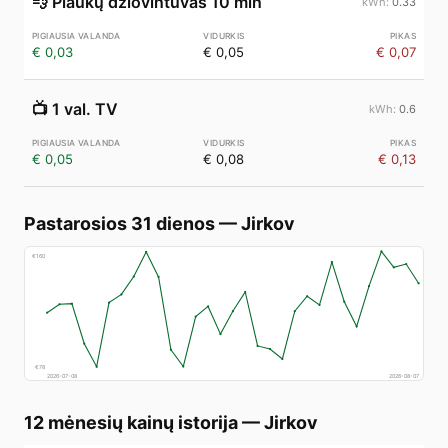
💨
Plaukų džiovintuvas 10 min
0.33
€ 0,03
€ 0,05
€ 0,07
📺
1 val. TV
0.6
€ 0,05
€ 0,08
€ 0,13
Pastarosios 31 dienos
—
Jirkov
€
160
€
78
2026-07-08
2026-08-07
12 mėnesių kainų istorija
—
Jirkov