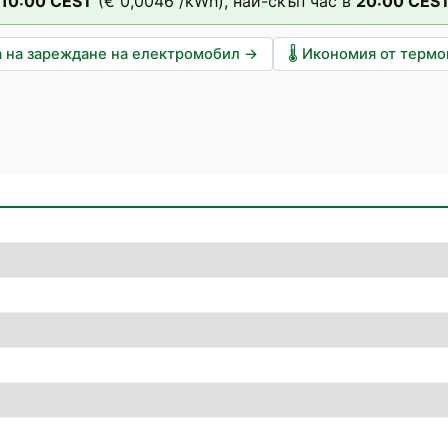
10
:00
CEST
(
€ 0,0046
/kWh),
най-скъп час в
20
:00
CES
 на зареждане на електромобил
→
🌡️
Икономия от терм