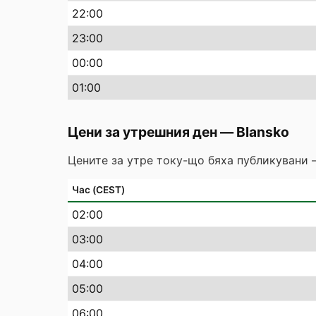
22
:00
23
:00
00
:00
01
:00
Цени за утрешния ден
—
Blansko
Цените за утре току-що бяха публикувани 
Час (CEST)
02
:00
03
:00
04
:00
05
:00
06
:00