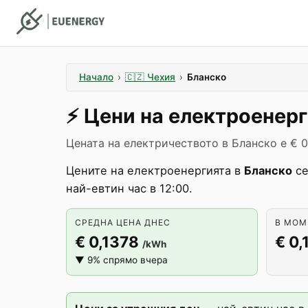
Начало
›
🇨🇿
Чехия
›
Бланско
⚡️
Цени на електроенер
Цената на електричеството в Бланско е € 0
Цените на електроенергията в
Бланско
се
най-евтин час в 12:00.
СРЕДНА ЦЕНА ДНЕС
В МОМЕ
€ 0,1378
€ 0,
/kWh
▼ 9% спрямо вчера