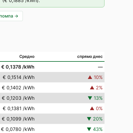
T
(
€ 0,1885
/kWh).
опомпа
→
Средно
спрямо днес
€ 0,1378
/kWh
—
€ 0,1514
/kWh
▲
10
%
€ 0,1402
/kWh
▲
2
%
€ 0,1203
/kWh
▼
13
%
€ 0,1381
/kWh
▲
0
%
€ 0,1099
/kWh
▼
20
%
€ 0,0780
/kWh
▼
43
%