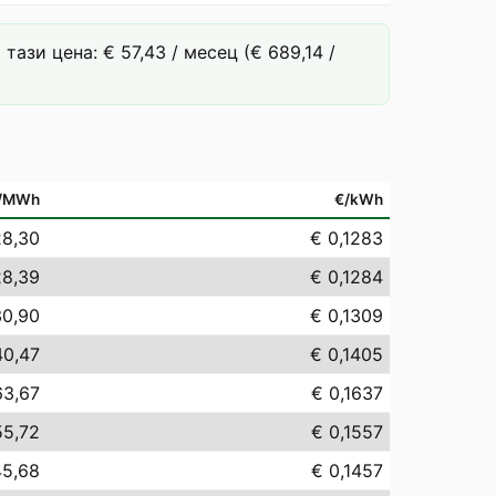
ази цена: € 57,43 / месец (€ 689,14 /
/MWh
€/kWh
28,30
€ 0,1283
28,39
€ 0,1284
30,90
€ 0,1309
40,47
€ 0,1405
63,67
€ 0,1637
55,72
€ 0,1557
45,68
€ 0,1457