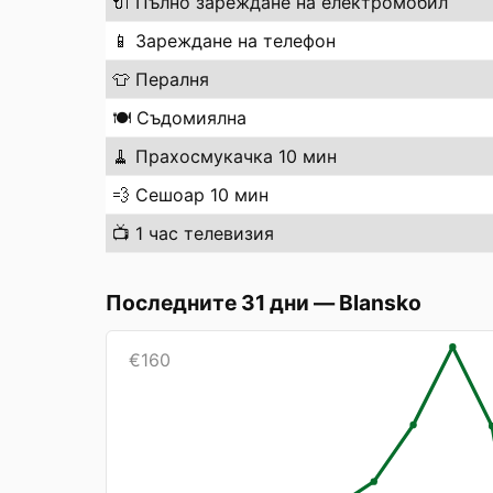
🔌
Пълно зареждане на електромобил
📱
Зареждане на телефон
👕
Пералня
🍽️
Съдомиялна
🧹
Прахосмукачка 10 мин
💨
Сешоар 10 мин
📺
1 час телевизия
Последните 31 дни
—
Blansko
€
160