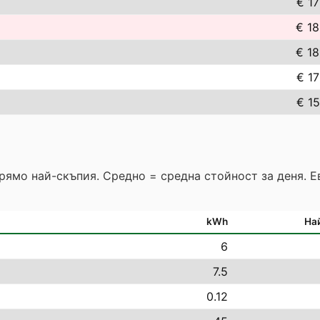
€ 17
€ 18
€ 18
€ 17
€ 15
прямо най-скъпия. Средно = средна стойност за деня. 
kWh
На
6
7.5
0.12