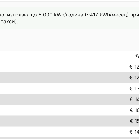
о, използващо 5 000 kWh/година (~417 kWh/месец) при т
такси).
€
€ 1
€ 1
€ 1
€ 1
€ 1
€ 1
€ 1