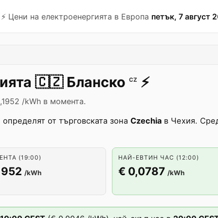
⚡️ Цени на електроенергията в Европа
петък, 7 август 2
гията
🇨🇿
Бланско
⚡️
CZ
,1952 /kWh в момента.
 определят от търговската зона
Czechia
в Чехия. Сред
НТА (19:00)
НАЙ-ЕВТИН ЧАС (12:00)
1952
€ 0,0787
/kWh
/kWh