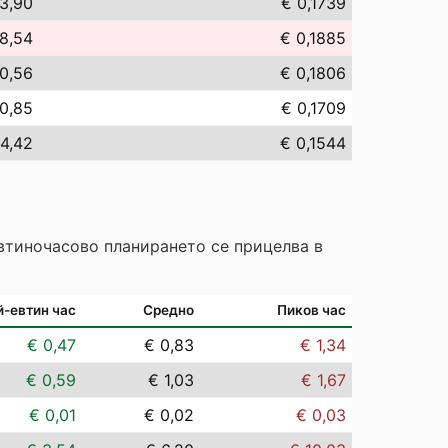
3,90
€ 0,1739
8,54
€ 0,1885
0,56
€ 0,1806
0,85
€ 0,1709
4,42
€ 0,1544
Евтиночасово планирането се прицелва в
й-евтин час
Средно
Пиков час
€ 0,47
€ 0,83
€ 1,34
€ 0,59
€ 1,03
€ 1,67
€ 0,01
€ 0,02
€ 0,03