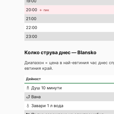
19
:00
20
:00
← пик
21
:00
22
:00
23
:00
Колко струва днес
—
Blansko
Диапазон = цена в най-евтиния час днес с
евтиния край.
Дейност
🚿
Душ 10 минути
🛁
Вана
💧
Завари 1 л вода