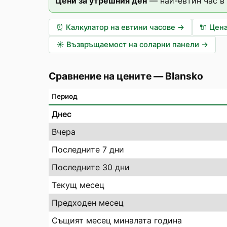
Цени за утрешния ден
—
най-евтин час в
⏰
Калкулатор на евтини часове
→
🔌
Цена
☀️
Възвръщаемост на соларни панели
→
Сравнение на цените
—
Blansko
Период
Днес
Вчера
Последните 7 дни
Последните 30 дни
Текущ месец
Предходен месец
Същият месец миналата година