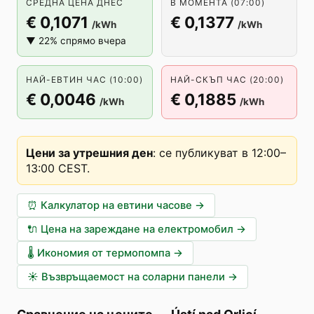
СРЕДНА ЦЕНА ДНЕС
В МОМЕНТА (07:00)
€ 0,1071
€ 0,1377
/kWh
/kWh
▼ 22% спрямо вчера
НАЙ-ЕВТИН ЧАС (10:00)
НАЙ-СКЪП ЧАС (20:00)
€ 0,0046
€ 0,1885
/kWh
/kWh
Цени за утрешния ден
:
се публикуват в 12:00–
13:00 CEST
.
⏰
Калкулатор на евтини часове
→
🔌
Цена на зареждане на електромобил
→
🌡️
Икономия от термопомпа
→
☀️
Възвръщаемост на соларни панели
→