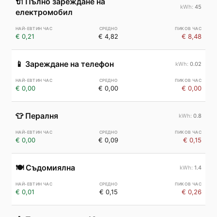
🔌
Пълно зареждане на
45
електромобил
€ 0,21
€ 4,82
€ 8,48
📱
Зареждане на телефон
0.02
€ 0,00
€ 0,00
€ 0,00
👕
Пералня
0.8
€ 0,00
€ 0,09
€ 0,15
🍽️
Съдомиялна
1.4
€ 0,01
€ 0,15
€ 0,26