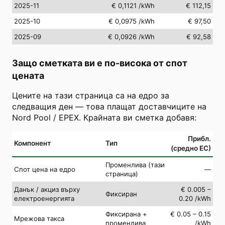
2025-11
€ 0,1121
/kWh
€ 112,15
2025-10
€ 0,0975
/kWh
€ 97,50
2025-09
€ 0,0926
/kWh
€ 92,58
Защо сметката ви е по-висока от спот
цената
Цените на тази страница са на едро за
следващия ден — това плащат доставчиците на
Nord Pool / EPEX. Крайната ви сметка добавя:
Прибл.
Компонент
Тип
(средно ЕС)
Променлива (тази
Спот цена на едро
—
страница)
Данък / акциз върху
€ 0.005 –
Фиксиран
електроенергията
0.20 /kWh
Фиксирана +
€ 0.05 – 0.15
Мрежова такса
променлива
/kWh