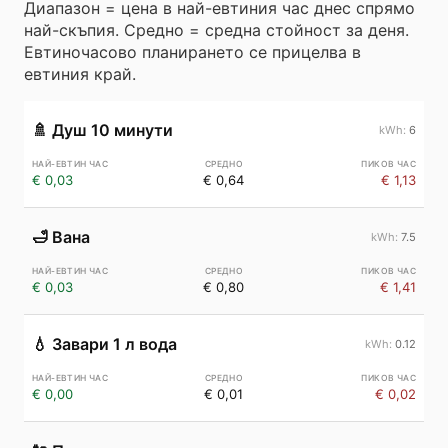
Диапазон = цена в най-евтиния час днес спрямо
най-скъпия. Средно = средна стойност за деня.
Евтиночасово планирането се прицелва в
евтиния край.
🚿
Душ 10 минути
6
€ 0,03
€ 0,64
€ 1,13
🛁
Вана
7.5
€ 0,03
€ 0,80
€ 1,41
💧
Завари 1 л вода
0.12
€ 0,00
€ 0,01
€ 0,02