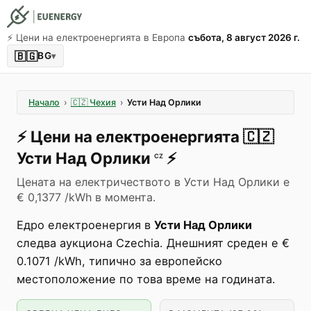
⚡️ Цени на електроенергията в Европа
събота, 8 август 2026 г.
🇧🇬
BG
▾
Начало
›
🇨🇿
Чехия
›
Усти Над Орлики
⚡️
Цени на електроенергията
🇨🇿
Усти Над Орлики
⚡️
CZ
Цената на електричеството в Усти Над Орлики е
€ 0,1377 /kWh в момента.
Едро електроенергия в
Усти Над Орлики
следва аукциона Czechia. Днешният среден е €
0.1071 /kWh, типично за европейско
местоположение по това време на годината.