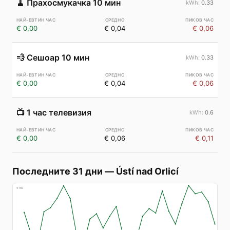
🧹
Прахосмукачка 10 мин
0.33
€ 0,00
€ 0,04
€ 0,06
💨
Сешоар 10 мин
0.33
€ 0,00
€ 0,04
€ 0,06
📺
1 час телевизия
0.6
€ 0,00
€ 0,06
€ 0,11
Последните 31 дни
—
Ústí nad Orlicí
€
160