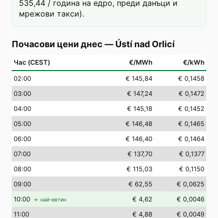
535,44 / година на едро, преди данъци и
мрежови такси).
Почасови цени днес
—
Ústí nad Orlicí
Час (CEST)
€/MWh
€/kWh
02
:00
€ 145,84
€ 0,1458
03
:00
€ 147,24
€ 0,1472
04
:00
€ 145,18
€ 0,1452
05
:00
€ 146,48
€ 0,1465
06
:00
€ 146,40
€ 0,1464
07
:00
€ 137,70
€ 0,1377
08
:00
€ 115,03
€ 0,1150
09
:00
€ 62,55
€ 0,0625
10
:00
€ 4,62
€ 0,0046
← най-евтин
11
:00
€ 4,88
€ 0,0049