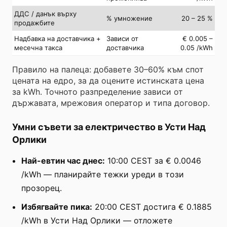
ДДС / данък върху
% умножение
20 – 25 %
продажбите
Надбавка на доставчика +
Зависи от
€ 0.005 –
месечна такса
доставчика
0.05 /kWh
Правило на палеца: добавете 30–60% към спот
цената на едро, за да оцените истинската цена
за kWh. Точното разпределение зависи от
държавата, мрежовия оператор и типа договор.
Умни съвети за електричество в Усти Над
Орлики
Най-евтин час днес:
10:00 CEST за € 0.0046
/kWh — планирайте тежки уреди в този
прозорец.
Избягвайте пика:
20:00 CEST достига € 0.1885
/kWh в Усти Над Орлики — отложете