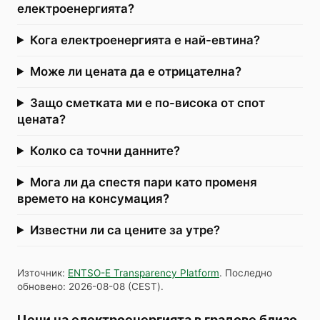
електроенергията?
Кога електроенергията е най-евтина?
Може ли цената да е отрицателна?
Защо сметката ми е по-висока от спот
цената?
Колко са точни данните?
Мога ли да спестя пари като променя
времето на консумация?
Известни ли са цените за утре?
Източник
:
ENTSO-E Transparency Platform
.
Последно
обновено
:
2026-08-08
(
CEST
).
Цени на електроенергията в градове близо