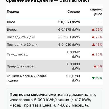
Сравнение на цените
—
Ústí nad Orlicí
спрямо
Период
Средно
днес
Днес
€ 0,1071
/kWh
—
Вчера
€ 0,1378
/kWh
▲
29
%
Последните 7 дни
€ 0,1381
/kWh
▲
29
%
Последните 30 дни
€ 0,1210
/kWh
▲
13
%
€ 0,1342
Текущ месец
▲
25
%
/kWh
€ 0,1099
Предходен месец
▲
3
%
/kWh
Същият месец миналата
€ 0,0780
▼
27
%
година
/kWh
Прогнозна месечна сметка
за домакинство,
използващо 5 000 kWh/година (~417 kWh/
месец) при тази цена: € 44,62 / месец (€