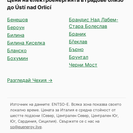
до Ústí nad Orlicí
Бенешов
Брандис Над Лабем-
Стара Болеслав
Бероун
Браник
Билина
Бřеклав
Билина Киселка
Бърно
Бланско
Брунтал
Бохумин
Черни Мост
Разгледай Чехия →
Източник на данните: ENTSO-E. Всяка зона показва своето
локално време. Цената за Италия е средна стойност от
шестте подзони (Север, Централен Север, Централен Юг,
Юг, Сардиния, Сицилия).
Свържете се с нас на
sp@euenergy.live
.