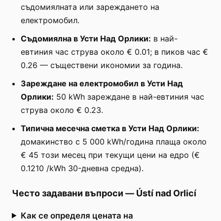
съдомиялната или зареждането на
електромобил.
Съдомиялна в Усти Над Орлики:
в най-
евтиния час струва около € 0.01; в пиков час €
0.26 — съществени икономии за година.
Зареждане на електромобил в Усти Над
Орлики:
50 kWh зареждане в най-евтиния час
струва около € 0.23.
Типична месечна сметка в Усти Над Орлики:
домакинство с 5 000 kWh/година плаща около
€ 45 този месец при текущи цени на едро (€
0.1210 /kWh 30-дневна средна).
Често задавани въпроси
—
Ústí nad Orlicí
Как се определя цената на