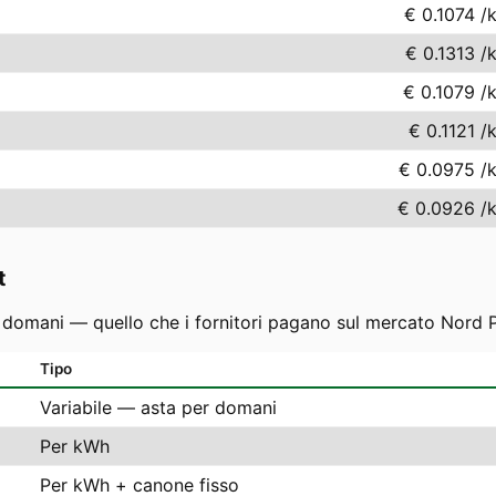
€ 0.1074
/
€ 0.1313
/
€ 0.1079
/
€ 0.1121
/
€ 0.0975
/
€ 0.0926
/
t
r domani — quello che i fornitori pagano sul mercato Nord P
Tipo
Variabile — asta per domani
Per kWh
Per kWh + canone fisso