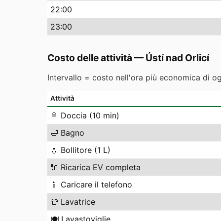
22
:00
23
:00
Costo delle attività
—
Ústí nad Orlicí
Intervallo = costo nell'ora più economica di o
Attività
🚿
Doccia (10 min)
🛁
Bagno
💧
Bollitore (1 L)
🔌
Ricarica EV completa
📱
Caricare il telefono
👕
Lavatrice
🍽️
Lavastoviglie