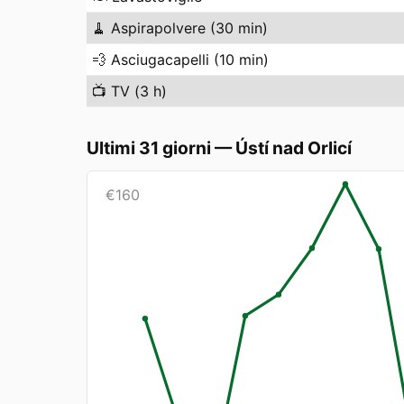
🧹
Aspirapolvere (30 min)
💨
Asciugacapelli (10 min)
📺
TV (3 h)
Ultimi 31 giorni
—
Ústí nad Orlicí
€
160