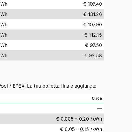
kWh
€ 107.40
kWh
€ 131.26
kWh
€ 107.90
kWh
€ 112.15
kWh
€ 97.50
kWh
€ 92.58
ool / EPEX. La tua bolletta finale aggiunge:
Circa
—
€ 0.005 – 0.20 /kWh
€ 0.05 – 0.15 /kWh