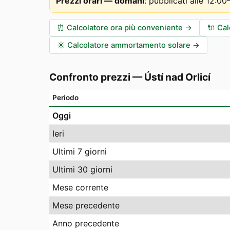
Prezzi orari — domani
:
pubblicati alle 12:0
⏰
Calcolatore ora più conveniente
→
🔌
Cal
☀️
Calcolatore ammortamento solare
→
Confronto prezzi
—
Ústí nad Orlicí
Periodo
Oggi
Ieri
Ultimi 7 giorni
Ultimi 30 giorni
Mese corrente
Mese precedente
Anno precedente