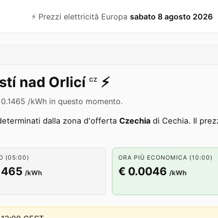
⚡️ Prezzi elettricità Europa
sabato 8 agosto 2026
stí nad Orlicí
⚡️
CZ
di € 0.1465 /kWh in questo momento.
eterminati dalla zona d'offerta
Czechia
di Cechia. Il prez
 (05:00)
ORA PIÙ ECONOMICA (10:00)
1465
€ 0.0046
/kWh
/kWh