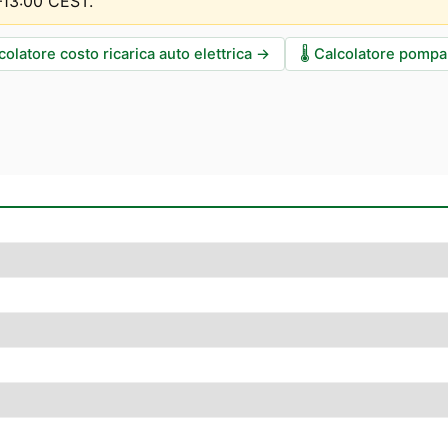
0–13:00 CEST
.
colatore costo ricarica auto elettrica
→
🌡️
Calcolatore pompa 