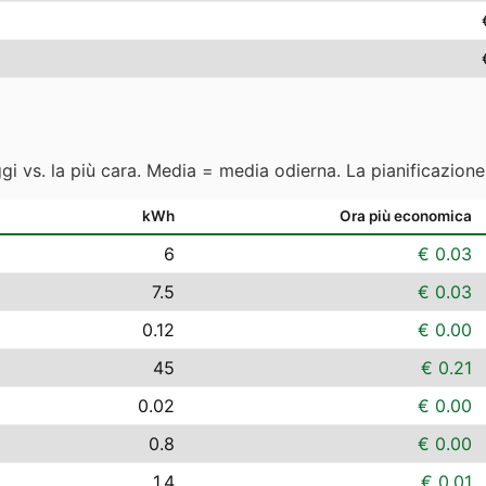
ggi vs. la più cara. Media = media odierna. La pianificazion
kWh
Ora più economica
6
€ 0.03
7.5
€ 0.03
0.12
€ 0.00
45
€ 0.21
0.02
€ 0.00
0.8
€ 0.00
1.4
€ 0.01