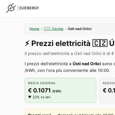
Home
›
🇨🇿
Cechia
›
Ústí nad Orlicí
⚡️
Prezzi elettricità
🇨🇿
Ú
Il prezzo dell'elettricità a Ústí nad Orlicí è 
I prezzi dell'elettricità a
Ústí nad Orlicí
sono d
/kWh, con l'ora più conveniente alle 10:00.
MEDIA ODIERNA
ADESSO
€ 0.1071
€ 0.
/kWh
▼ 22% vs ieri