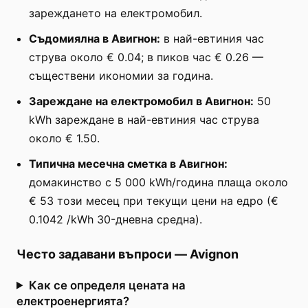
зареждането на електромобил.
Съдомиялна в Авигнон:
в най-евтиния час
струва около € 0.04; в пиков час € 0.26 —
съществени икономии за година.
Зареждане на електромобил в Авигнон:
50
kWh зареждане в най-евтиния час струва
около € 1.50.
Типична месечна сметка в Авигнон:
домакинство с 5 000 kWh/година плаща около
€ 53 този месец при текущи цени на едро (€
0.1042 /kWh 30-дневна средна).
Често задавани въпроси
—
Avignon
Как се определя цената на
електроенергията?