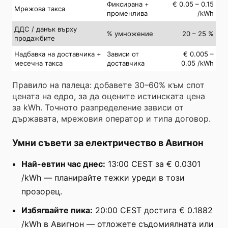
Фиксирана +
€ 0.05 – 0.15
Мрежова такса
променлива
/kWh
ДДС / данък върху
% умножение
20 – 25 %
продажбите
Надбавка на доставчика +
Зависи от
€ 0.005 –
месечна такса
доставчика
0.05 /kWh
Правило на палеца: добавете 30–60% към спот
цената на едро, за да оцените истинската цена
за kWh. Точното разпределение зависи от
държавата, мрежовия оператор и типа договор.
Умни съвети за електричество в Авигнон
Най-евтин час днес:
13:00 CEST за € 0.0301
/kWh — планирайте тежки уреди в този
прозорец.
Избягвайте пика:
20:00 CEST достига € 0.1882
/kWh в Авигнон — отложете съдомиялната или