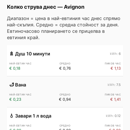
Колко струва днес
—
Avignon
Диапазон = цена в най-евтиния час днес спрямо
най-скъпия. Средно = средна стойност за деня.
Евтиночасово планирането се прицелва в
евтиния край.
🚿
Душ 10 минути
6
€ 0,18
€ 0,76
€ 1,13
🛁
Вана
7.5
€ 0,23
€ 0,94
€ 1,41
💧
Завари 1 л вода
0.12