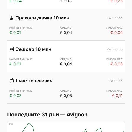
€ 0,04
€ 0,18
€ 0,26
🧹
Прахосмукачка 10 мин
0.33
€ 0,01
€ 0,04
€ 0,06
💨
Сешоар 10 мин
0.33
€ 0,01
€ 0,04
€ 0,06
📺
1 час телевизия
0.6
€ 0,02
€ 0,08
€ 0,11
Последните 31 дни
—
Avignon
€
153