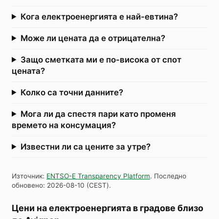
Кога електроенергията е най-евтина?
Може ли цената да е отрицателна?
Защо сметката ми е по-висока от спот
цената?
Колко са точни данните?
Мога ли да спестя пари като променя
времето на консумация?
Известни ли са цените за утре?
Източник
:
ENTSO-E Transparency Platform
.
Последно
обновено
:
2026-08-10
(
CEST
).
Цени на електроенергията в градове близо