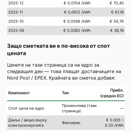
2025-12
€ 0,0704
/kWh
€ 70,40
2025-11
€ 0,0612
/kWh
€ 61,16
2025-10
€ 0,0598
/kWh
€ 59,76
2025-09
€ 0,0362
/kWh
€ 36,16
Защо сметката ви е по-висока от спот
цената
Цените на тази страница са на едро за
следващия ден — това плащат доставчиците на
Nord Pool / EPEX. Крайната ви сметка добавя:
Прибл.
Компонент
Тип
(средно ЕС)
Променлива (тази
Спот цена на едро
—
страница)
Данък / акциз върху
€ 0.005 –
Фиксиран
електроенергията
0.20 /kWh