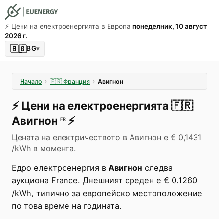
⚡️ Цени на електроенергията в Европа
понеделник, 10 август
2026 г.
🇧🇬
BG
▾
Начало
›
🇫🇷
Франция
›
Авигнон
⚡️
Цени на електроенергията
🇫🇷
Авигнон
⚡️
FR
Цената на електричеството в Авигнон е € 0,1431
/kWh в момента.
Едро електроенергия в
Авигнон
следва
аукциона France. Днешният среден е € 0.1260
/kWh, типично за европейско местоположение
по това време на годината.