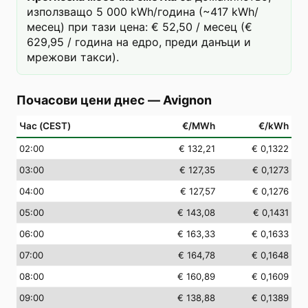
използващо 5 000 kWh/година (~417 kWh/
месец) при тази цена: € 52,50 / месец (€
629,95 / година на едро, преди данъци и
мрежови такси).
Почасови цени днес
—
Avignon
Час (CEST)
€/MWh
€/kWh
02
:00
€ 132,21
€ 0,1322
03
:00
€ 127,35
€ 0,1273
04
:00
€ 127,57
€ 0,1276
05
:00
€ 143,08
€ 0,1431
06
:00
€ 163,33
€ 0,1633
07
:00
€ 164,78
€ 0,1648
08
:00
€ 160,89
€ 0,1609
09
:00
€ 138,88
€ 0,1389