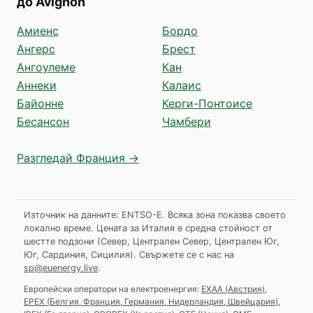
до Avignon
Амиенс
Бордо
Ангерс
Брест
Ангоулеме
Кан
Аннеки
Калаис
Байонне
Керги-Понтоисе
Бесансон
Чамбери
Разгледай Франция →
Източник на данните: ENTSO-E. Всяка зона показва своето
локално време. Цената за Италия е средна стойност от
шестте подзони (Север, Централен Север, Централен Юг,
Юг, Сардиния, Сицилия).
Свържете се с нас на
sp@euenergy.live
.
Европейски оператори на електроенергия:
EXAA
(
Австрия
)
,
EPEX
(
Белгия, Франция, Германия, Нидерландия, Швейцария
)
,