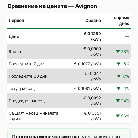
Сравнение на цените
—
Avignon
спрямо
Период
Средно
днес
€ 0,1260
Днес
—
/kWh
€ 0,0909
Вчера
▼
28
%
/kWh
Последните 7 дни
€ 0,1077
/kWh
▼
15
%
€ 0,1042
Последните 30 дни
▼
17
%
/kWh
Текущ месец
€ 0,1081
/kWh
▼
14
%
€ 0,0952
Предходен месец
▼
24
%
/kWh
Същият месец миналата
€ 0,0551
▼
56
%
година
/kWh
Прогнозна месечна сметка
за домакинство,