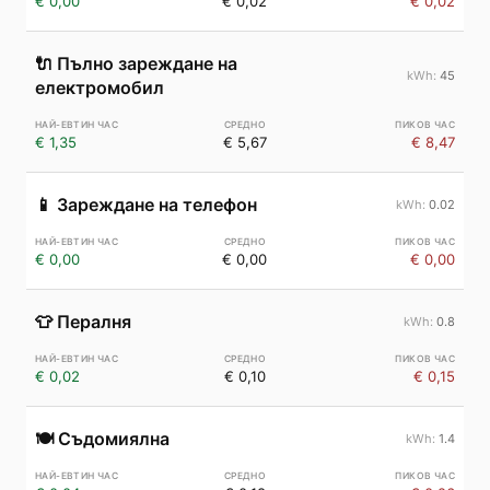
€ 0,00
€ 0,02
€ 0,02
🔌
Пълно зареждане на
45
електромобил
€ 1,35
€ 5,67
€ 8,47
📱
Зареждане на телефон
0.02
€ 0,00
€ 0,00
€ 0,00
👕
Пералня
0.8
€ 0,02
€ 0,10
€ 0,15
🍽️
Съдомиялна
1.4