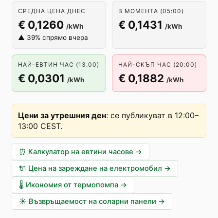
СРЕДНА ЦЕНА ДНЕС
В МОМЕНТА (05:00)
€ 0,1260
€ 0,1431
/kWh
/kWh
▲ 39% спрямо вчера
НАЙ-ЕВТИН ЧАС (13:00)
НАЙ-СКЪП ЧАС (20:00)
€ 0,0301
€ 0,1882
/kWh
/kWh
Цени за утрешния ден
:
се публикуват в 12:00–
13:00 CEST
.
⏰
Калкулатор на евтини часове
→
🔌
Цена на зареждане на електромобил
→
🌡️
Икономия от термопомпа
→
☀️
Възвръщаемост на соларни панели
→