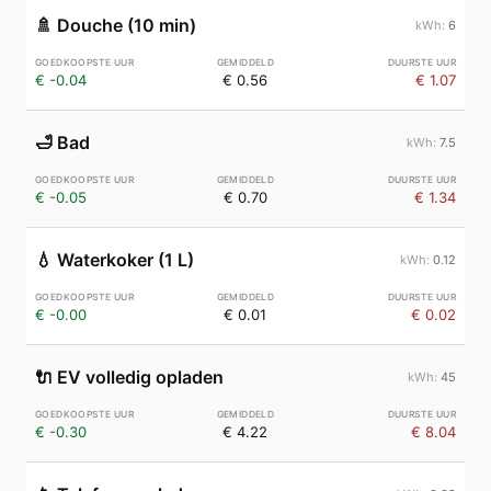
🚿
Douche (10 min)
6
€ -0.04
€ 0.56
€ 1.07
🛁
Bad
7.5
€ -0.05
€ 0.70
€ 1.34
💧
Waterkoker (1 L)
0.12
€ -0.00
€ 0.01
€ 0.02
🔌
EV volledig opladen
45
€ -0.30
€ 4.22
€ 8.04