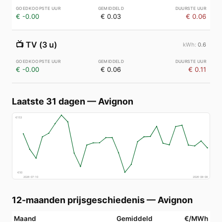
€ -0.00
€ 0.03
€ 0.06
📺
TV (3 u)
0.6
€ -0.00
€ 0.06
€ 0.11
Laatste 31 dagen
—
Avignon
€
153
€
50
2026-07-10
2026-08-08
12-maanden prijsgeschiedenis
—
Avignon
Maand
Gemiddeld
€/MWh