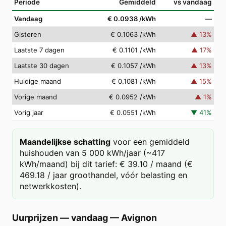
Periode
Gemiddeld
vs vandaag
Vandaag
€ 0.0938
/kWh
—
Gisteren
€ 0.1063
/kWh
▲
13
%
Laatste 7 dagen
€ 0.1101
/kWh
▲
17
%
Laatste 30 dagen
€ 0.1057
/kWh
▲
13
%
Huidige maand
€ 0.1081
/kWh
▲
15
%
Vorige maand
€ 0.0952
/kWh
▲
1
%
Vorig jaar
€ 0.0551
/kWh
▼
41
%
Maandelijkse schatting
voor een gemiddeld
huishouden van 5 000 kWh/jaar (~417
kWh/maand) bij dit tarief: € 39.10 / maand (€
469.18 / jaar groothandel, vóór belasting en
netwerkkosten).
Uurprijzen — vandaag
—
Avignon