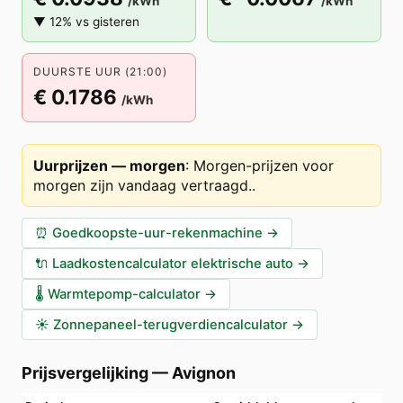
/kWh
/kWh
▼ 12% vs gisteren
DUURSTE UUR (21:00)
€ 0.1786
/kWh
Uurprijzen — morgen
:
Morgen-prijzen voor
morgen zijn vandaag vertraagd.
.
⏰
Goedkoopste-uur-rekenmachine
→
🔌
Laadkostencalculator elektrische auto
→
🌡️
Warmtepomp-calculator
→
☀️
Zonnepaneel-terugverdiencalculator
→
Prijsvergelijking
—
Avignon