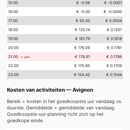
15
:00
€ -0.06
€ -0.0001
16
:00
€ -0.00
€ -0.0000
17
:00
€ 50.43
€ 0.0504
18
:00
€ 120.14
€ 0.1201
19
:00
€ 161.79
€ 0.1618
20
:00
€ 176.09
€ 0.1761
21
:00
€ 178.61
€ 0.1786
← piek
22
:00
€ 170.85
€ 0.1709
23
:00
€ 154.42
€ 0.1544
Kosten van activiteiten
—
Avignon
Bereik = kosten in het goedkoopste uur vandaag vs.
duurste. Gemiddelde = gemiddelde van vandaag.
Goedkoopste-uur-planning richt zich op het
goedkope einde.