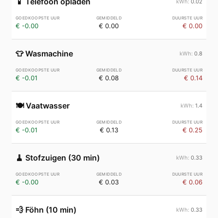
📱
Telefoon opladen
0.02
€ -0.00
€ 0.00
€ 0.00
👕
Wasmachine
0.8
€ -0.01
€ 0.08
€ 0.14
🍽️
Vaatwasser
1.4
€ -0.01
€ 0.13
€ 0.25
🧹
Stofzuigen (30 min)
0.33
€ -0.00
€ 0.03
€ 0.06
💨
Föhn (10 min)
0.33