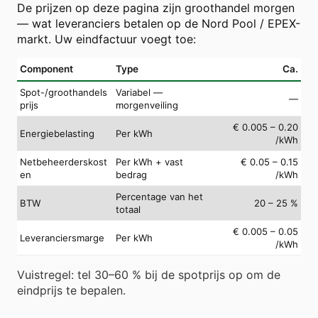
De prijzen op deze pagina zijn groothandel morgen
— wat leveranciers betalen op de Nord Pool / EPEX-
markt. Uw eindfactuur voegt toe:
Component
Type
Ca.
Spot-/groothandels
Variabel —
—
prijs
morgenveiling
€ 0.005 – 0.20
Energiebelasting
Per kWh
/kWh
Netbeheerderskost
Per kWh + vast
€ 0.05 – 0.15
en
bedrag
/kWh
Percentage van het
BTW
20 – 25 %
totaal
€ 0.005 – 0.05
Leveranciersmarge
Per kWh
/kWh
Vuistregel: tel 30–60 % bij de spotprijs op om de
eindprijs te bepalen.