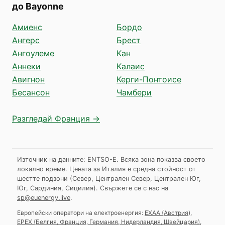
до Bayonne
Амиенс
Бордо
Ангерс
Брест
Ангоулеме
Кан
Аннеки
Калаис
Авигнон
Керги-Понтоисе
Бесансон
Чамбери
Разгледай Франция →
Източник на данните: ENTSO-E. Всяка зона показва своето
локално време. Цената за Италия е средна стойност от
шестте подзони (Север, Централен Север, Централен Юг,
Юг, Сардиния, Сицилия).
Свържете се с нас на
sp@euenergy.live
.
Европейски оператори на електроенергия:
EXAA
(
Австрия
)
,
EPEX
(
Белгия, Франция, Германия, Нидерландия, Швейцария
)
,