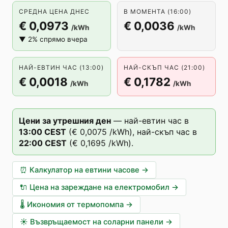
СРЕДНА ЦЕНА ДНЕС
В МОМЕНТА (16:00)
€ 0,0973
€ 0,0036
/kWh
/kWh
▼ 2% спрямо вчера
НАЙ-ЕВТИН ЧАС (13:00)
НАЙ-СКЪП ЧАС (21:00)
€ 0,0018
€ 0,1782
/kWh
/kWh
Цени за утрешния ден
—
най-евтин час в
13
:00
CEST
(
€ 0,0075
/kWh),
най-скъп час в
22
:00
CEST
(
€ 0,1695
/kWh).
⏰
Калкулатор на евтини часове
→
🔌
Цена на зареждане на електромобил
→
🌡️
Икономия от термопомпа
→
☀️
Възвръщаемост на соларни панели
→