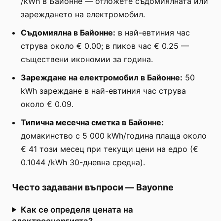
/kWh в Байонне — отложете съдомиялната или
зареждането на електромобил.
Съдомиялна в Байонне:
в най-евтиния час
струва около € 0.00; в пиков час € 0.25 —
съществени икономии за година.
Зареждане на електромобил в Байонне:
50
kWh зареждане в най-евтиния час струва
около € 0.09.
Типична месечна сметка в Байонне:
домакинство с 5 000 kWh/година плаща около
€ 41 този месец при текущи цени на едро (€
0.1044 /kWh 30-дневна средна).
Често задавани въпроси
—
Bayonne
Как се определя цената на
електроенергията?