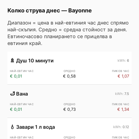
Колко струва днес
—
Bayonne
Диапазон = цена в най-евтиния час днес спрямо
най-скъпия. Средно = средна стойност за деня.
Евтиночасово планирането се прицелва в
евтиния край.
🚿
Душ 10 минути
6
€ 0,01
€ 0,58
€ 1,07
🛁
Вана
7.5
€ 0,01
€ 0,73
€ 1,34
💧
Завари 1 л вода
0.12