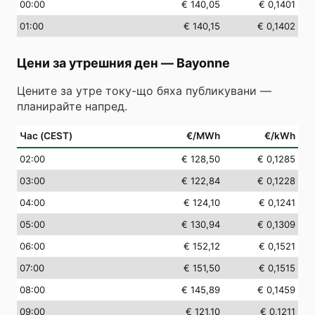
00
:00
€ 140,05
€ 0,1401
01
:00
€ 140,15
€ 0,1402
Цени за утрешния ден
—
Bayonne
Цените за утре току-що бяха публикувани —
планирайте напред.
Час (CEST)
€/MWh
€/kWh
02
:00
€ 128,50
€ 0,1285
03
:00
€ 122,84
€ 0,1228
04
:00
€ 124,10
€ 0,1241
05
:00
€ 130,94
€ 0,1309
06
:00
€ 152,12
€ 0,1521
07
:00
€ 151,50
€ 0,1515
08
:00
€ 145,89
€ 0,1459
09
:00
€ 121,10
€ 0,1211