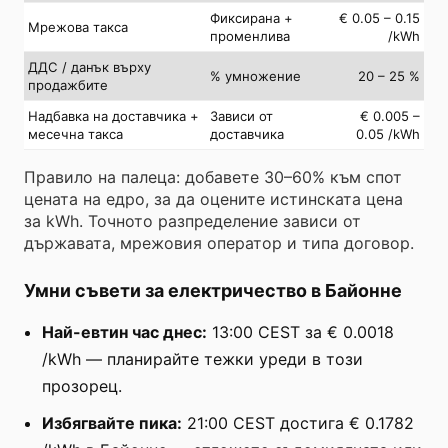
Фиксирана +
€ 0.05 – 0.15
Мрежова такса
променлива
/kWh
ДДС / данък върху
% умножение
20 – 25 %
продажбите
Надбавка на доставчика +
Зависи от
€ 0.005 –
месечна такса
доставчика
0.05 /kWh
Правило на палеца: добавете 30–60% към спот
цената на едро, за да оцените истинската цена
за kWh. Точното разпределение зависи от
държавата, мрежовия оператор и типа договор.
Умни съвети за електричество в Байонне
Най-евтин час днес:
13:00 CEST за € 0.0018
/kWh — планирайте тежки уреди в този
прозорец.
Избягвайте пика:
21:00 CEST достига € 0.1782