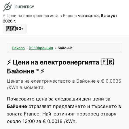
⚡️ Цени на електроенергията в Европа
четвъртък, 6 август
2026 г.
🇧🇬
BG
▾
Начало
›
🇫🇷
Франция
›
Байонне
⚡️
Цени на електроенергията
🇫🇷
Байонне
⚡️
FR
Цената на електричеството в Байонне е € 0,0036
/kWh в момента.
Почасовите цена за следващия ден цени за
Байонне
отразяват предлагането и търсенето в
зоната France. Най-евтиният прозорец отваря
около 13:00 за € 0.0018 /kWh.