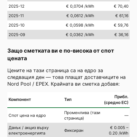
2025-12
€ 0,0704
/kWh
€ 70,40
2025-11
€ 0,0612
/kWh
€ 61,16
2025-10
€ 0,0598
/kWh
€ 59,76
2025-09
€ 0,0362
/kWh
€ 36,16
Защо сметката ви е по-висока от спот
цената
Цените на тази страница са на едро за
следващия ден — това плащат доставчиците на
Nord Pool / EPEX. Крайната ви сметка добавя:
Прибл.
Компонент
Тип
(средно ЕС)
Променлива (тази
Спот цена на едро
—
страница)
Данък / акциз върху
€ 0.005 –
Фиксиран
електроенергията
0.20 /kWh