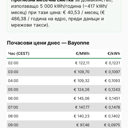
използващо 5 000 kWh/година (~417 kWh/
месец) при тази цена: € 40,53 / месец (€
486,38 / година на едро, преди данъци и
мрежови такси).
Почасови цени днес
—
Bayonne
Час (CEST)
€/MWh
€/kWh
02
:00
€ 122,11
€ 0,1221
03
:00
€ 109,70
€ 0,1097
04
:00
€ 109,32
€ 0,1093
05
:00
€ 124,26
€ 0,1243
06
:00
€ 145,06
€ 0,1451
07
:00
€ 147,77
€ 0,1478
08
:00
€ 140,23
€ 0,1402
09
:00
€ 97,46
€ 0,0975