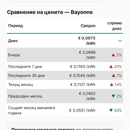
Сравнение на цените
—
Bayonne
спрямо
Период
Средно
днес
€ 0,0973
Днес
—
/kWh
€ 0,0988
Вчера
▲
2
%
/kWh
Последните 7 дни
€ 0,1163
/kWh
▲
20
%
Последните 30 дни
€ 0,1044
/kWh
▲
7
%
Текущ месец
€ 0,1107
/kWh
▲
14
%
€ 0,0952
Предходен месец
▼
2
%
/kWh
Същият месец миналата
€ 0,0551
/kWh
▼
43
%
година
Прогнозна месечна сметка
за домакинство,