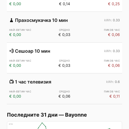
€ 0,00
€ 0,14
€ 0,25
🧹
Прахосмукачка 10 мин
0.33
€ 0,00
€ 0,03
€ 0,06
💨
Сешоар 10 мин
0.33
€ 0,00
€ 0,03
€ 0,06
📺
1 час телевизия
0.6
€ 0,00
€ 0,06
€ 0,11
Последните 31 дни
—
Bayonne
€
153