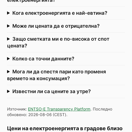
Кога електроенергията е най-евтина?
Може ли цената да е отрицателна?
Защо сметката ми е по-висока от спот
цената?
Колко са точни данните?
Мога ли да спестя пари като променя
времето на консумация?
Известни ли са цените за утре?
Източник
:
ENTSO-E Transparency Platform
.
Последно
обновено
:
2026-08-06
(
CEST
).
Цени на електроенергията в градове близо