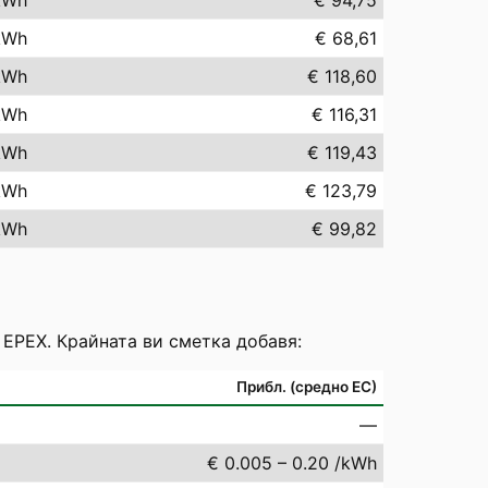
kWh
€ 94,75
kWh
€ 68,61
kWh
€ 118,60
kWh
€ 116,31
kWh
€ 119,43
kWh
€ 123,79
kWh
€ 99,82
 EPEX. Крайната ви сметка добавя:
Прибл. (средно ЕС)
—
€ 0.005 – 0.20 /kWh