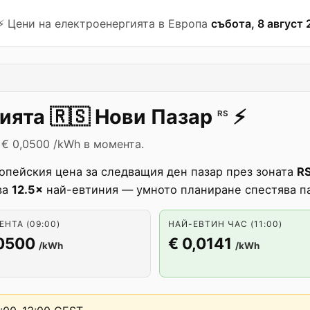
⚡️ Цени на електроенергията в Европа
събота, 8 август 
гията
🇷🇸
Нови Пазар
⚡️
RS
 € 0,0500 /kWh в момента.
опейския цена за следващия ден пазар през зоната
R
ва
12.5×
най-евтиния — умното планиране спестява п
НТА (09:00)
НАЙ-ЕВТИН ЧАС (11:00)
,0500
€ 0,0141
/kWh
/kWh