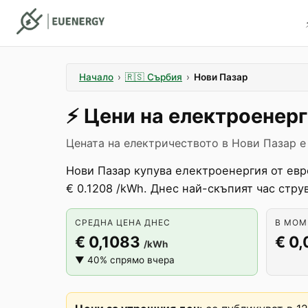
Начало
›
🇷🇸
Сърбия
›
Нови Пазар
⚡️
Цени на електроенер
Цената на електричеството в Нови Пазар е
Нови Пазар купува електроенергия от евр
€ 0.1208 /kWh. Днес най-скъпият час стру
СРЕДНА ЦЕНА ДНЕС
В МОМЕ
€ 0,1083
€ 0
/kWh
▼ 40% спрямо вчера