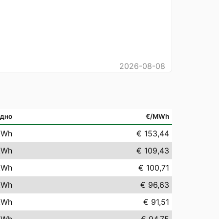
2026-08-08
дно
€/MWh
kWh
€ 153,44
kWh
€ 109,43
kWh
€ 100,71
kWh
€ 96,63
kWh
€ 91,51