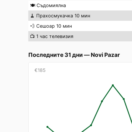
🍽️
Съдомиялна
🧹
Прахосмукачка 10 мин
💨
Сешоар 10 мин
📺
1 час телевизия
Последните 31 дни
—
Novi Pazar
€
185