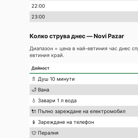
22
:00
23
:00
Колко струва днес
—
Novi Pazar
Диапазон = цена в най-евтиния час днес с
евтиния край.
Дейност
🚿
Душ 10 минути
🛁
Вана
💧
Завари 1 л вода
🔌
Пълно зареждане на електромобил
📱
Зареждане на телефон
👕
Пералня