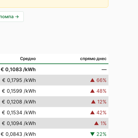
опомпа
→
Средно
спрямо днес
€ 0,1083
/kWh
—
€ 0,1795
/kWh
▲
66
%
€ 0,1599
/kWh
▲
48
%
€ 0,1208
/kWh
▲
12
%
€ 0,1534
/kWh
▲
42
%
€ 0,1094
/kWh
▲
1
%
€ 0,0843
/kWh
▼
22
%