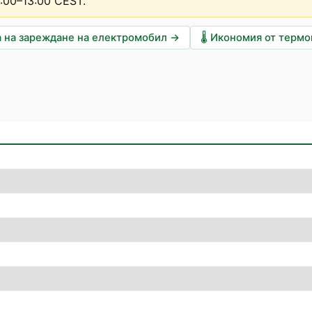
2:00–13:00 CEST
.
 на зареждане на електромобил
→
🌡️
Икономия от терм