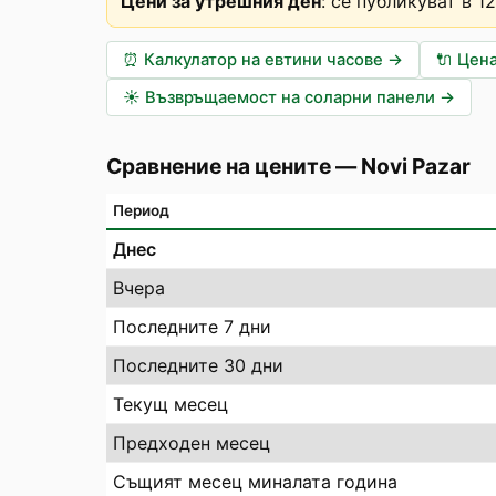
Цени за утрешния ден
:
се публикуват в 1
⏰
Калкулатор на евтини часове
→
🔌
Цена
☀️
Възвръщаемост на соларни панели
→
Сравнение на цените
—
Novi Pazar
Период
Днес
Вчера
Последните 7 дни
Последните 30 дни
Текущ месец
Предходен месец
Същият месец миналата година