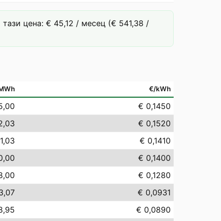
ази цена: € 45,12 / месец (€ 541,38 /
/MWh
€/kWh
5,00
€ 0,1450
2,03
€ 0,1520
1,03
€ 0,1410
0,00
€ 0,1400
8,00
€ 0,1280
3,07
€ 0,0931
8,95
€ 0,0890