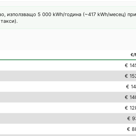
о, използващо 5 000 kWh/година (~417 kWh/месец) при т
такси).
€
€ 14
€ 15
€ 14
€ 14
€ 12
€ 9
€ 8