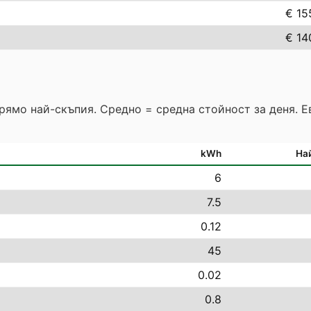
€ 15
€ 14
прямо най-скъпия. Средно = средна стойност за деня. 
kWh
На
6
7.5
0.12
45
0.02
0.8