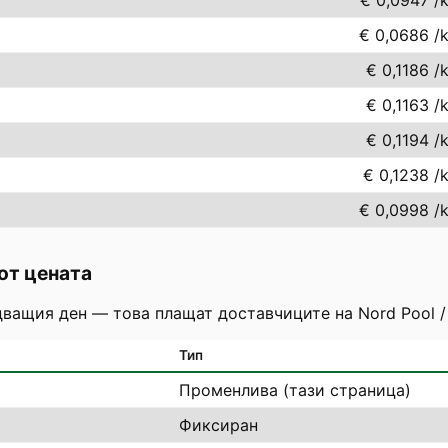
€ 0,0947
/
€ 0,0686
/
€ 0,1186
/
€ 0,1163
/
€ 0,1194
/
€ 0,1238
/
€ 0,0998
/
от цената
дващия ден — това плащат доставчиците на Nord Pool /
Тип
Променлива (тази страница)
Фиксиран