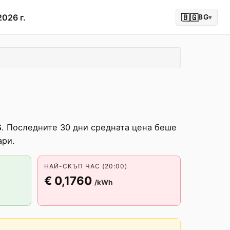
2026 г.
🇧🇬
BG
▾
S
. Последните 30 дни средната цена беше
ари.
НАЙ-СКЪП ЧАС (20:00)
€ 0,1760
/kWh