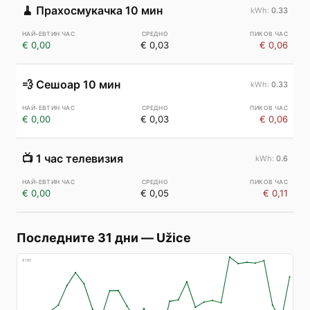
🧹
Прахосмукачка 10 мин
0.33
€ 0,00
€ 0,03
€ 0,06
💨
Сешоар 10 мин
0.33
€ 0,00
€ 0,03
€ 0,06
📺
1 час телевизия
0.6
€ 0,00
€ 0,05
€ 0,11
Последните 31 дни
—
Užice
€
185