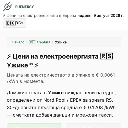
⚡️ Цени на електроенергията в Европа
неделя, 9 август 2026 г.
🇧🇬
BG
▾
Начало
›
🇷🇸
Сърбия
›
Ужике
⚡️
Цени на електроенергията
🇷🇸
Ужике
⚡️
RS
Цената на електричеството в Ужике е € 0,0061
/kWh в момента.
Домакинствата в
Ужике
виждат цени на едро,
определени от Nord Pool / EPEX за зоната RS.
30-дневната плъзгаща средна е € 0.1208 /kWh
— сметката добавя данъци и мрежови такси.