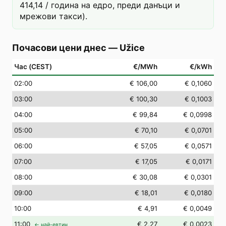
414,14 / година на едро, преди данъци и
мрежови такси).
Почасови цени днес
—
Užice
Час (CEST)
€/MWh
€/kWh
02
:00
€ 106,00
€ 0,1060
03
:00
€ 100,30
€ 0,1003
04
:00
€ 99,84
€ 0,0998
05
:00
€ 70,10
€ 0,0701
06
:00
€ 57,05
€ 0,0571
07
:00
€ 17,05
€ 0,0171
08
:00
€ 30,08
€ 0,0301
09
:00
€ 18,01
€ 0,0180
10
:00
€ 4,91
€ 0,0049
11
:00
€ 2,27
€ 0,0023
← най-евтин