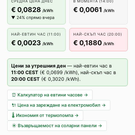
СРЕДНА ЦЕНА ДНЕС
В МОМЕНТА (14:00)
€ 0,0828
€ 0,0061
/kWh
/kWh
▼ 24% спрямо вчера
НАЙ-ЕВТИН ЧАС (11:00)
НАЙ-СКЪП ЧАС (20:00)
€ 0,0023
€ 0,1880
/kWh
/kWh
Цени за утрешния ден
—
най-евтин час в
11
:00
CEST
(
€ 0,0699
/kWh),
най-скъп час в
20
:00
CEST
(
€ 0,3020
/kWh).
⏰
Калкулатор на евтини часове
→
🔌
Цена на зареждане на електромобил
→
🌡️
Икономия от термопомпа
→
☀️
Възвръщаемост на соларни панели
→