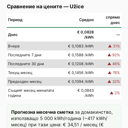
Сравнение на цените
—
Užice
спрямо
Период
Средно
днес
€ 0,0828
Днес
—
/kWh
Вчера
€ 0,1083
/kWh
▲
31
%
Последните 7 дни
€ 0,1588
/kWh
▲
92
%
Последните 30 дни
€ 0,1208
/kWh
▲
46
%
Текущ месец
€ 0,1456
/kWh
▲
76
%
Предходен месец
€ 0,1094
/kWh
▲
32
%
Същият месец миналата
€ 0,0843
▲
2
%
година
/kWh
Прогнозна месечна сметка
за домакинство,
използващо 5 000 kWh/година (~417 kWh/
месец) при тази цена: € 34,51 / месец (€