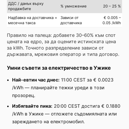
ДДС / данък върху
% умножение
20 – 25 %
продажбите
Надбавка на доставчика +
Зависи от
€ 0.005 –
месечна такса
доставчика
0.05 /kWh
Правило на палеца: добавете 30–60% към спот
цената на едро, за да оцените истинската цена
за kWh. Точното разпределение зависи от
държавата, мрежовия оператор и типа договор.
Умни съвети за електричество в Ужике
Най-евтин час днес:
11:00 CEST за € 0.0023
/kWh — планирайте тежки уреди в този
прозорец.
Избягвайте пика:
20:00 CEST достига € 0.1880
/kWh в Ужике — отложете съдомиялната или
зареждането на електромобил.