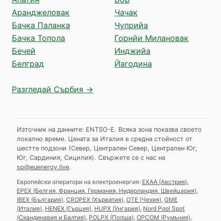
Аранджеловак
Чачак
Бачка Паланка
Чуприйа
Бачка Топола
Горнйи Милановак
Бечей
Инджийа
Белград
Йагодина
Разгледай Сърбия →
Източник на данните: ENTSO-E. Всяка зона показва своето
локално време. Цената за Италия е средна стойност от
шестте подзони (Север, Централен Север, Централен Юг,
Юг, Сардиния, Сицилия).
Свържете се с нас на
sp@euenergy.live
.
Европейски оператори на електроенергия:
EXAA
(
Австрия
)
,
EPEX
(
Белгия, Франция, Германия, Нидерландия, Швейцария
)
,
IBEX
(
България
)
,
CROPEX
(
Хърватия
)
,
OTE
(
Чехия
)
,
GME
(
Италия
)
,
HENEX
(
Гърция
)
,
HUPX
(
Унгария
)
,
Nord Pool Spot
(
Скандинавия и Балтия
)
,
POLPX
(
Полша
)
,
OPCOM
(
Румъния
)
,