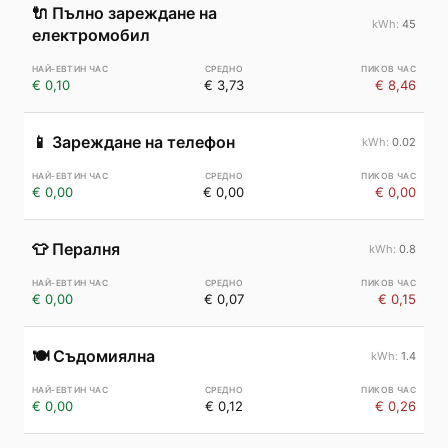
🔌
Пълно зареждане на
45
електромобил
€ 0,10
€ 3,73
€ 8,46
📱
Зареждане на телефон
0.02
€ 0,00
€ 0,00
€ 0,00
👕
Пералня
0.8
€ 0,00
€ 0,07
€ 0,15
🍽️
Съдомиялна
1.4
€ 0,00
€ 0,12
€ 0,26