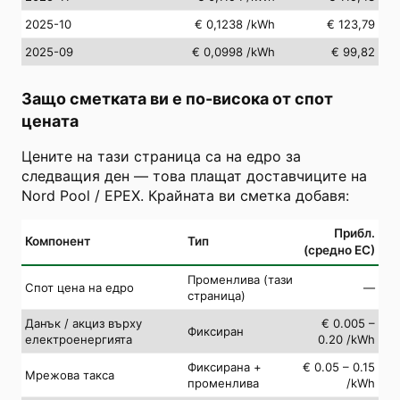
2025-10
€ 0,1238
/kWh
€ 123,79
2025-09
€ 0,0998
/kWh
€ 99,82
Защо сметката ви е по-висока от спот
цената
Цените на тази страница са на едро за
следващия ден — това плащат доставчиците на
Nord Pool / EPEX. Крайната ви сметка добавя:
Прибл.
Компонент
Тип
(средно ЕС)
Променлива (тази
Спот цена на едро
—
страница)
Данък / акциз върху
€ 0.005 –
Фиксиран
електроенергията
0.20 /kWh
Фиксирана +
€ 0.05 – 0.15
Мрежова такса
променлива
/kWh