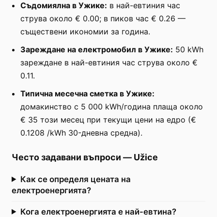
Съдомиялна в Ужике:
в най-евтиния час
струва около € 0.00; в пиков час € 0.26 —
съществени икономии за година.
Зареждане на електромобил в Ужике:
50 kWh
зареждане в най-евтиния час струва около €
0.11.
Типична месечна сметка в Ужике:
домакинство с 5 000 kWh/година плаща около
€ 35 този месец при текущи цени на едро (€
0.1208 /kWh 30-дневна средна).
Често задавани въпроси
—
Užice
Как се определя цената на
електроенергията?
Кога електроенергията е най-евтина?