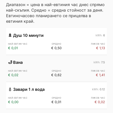
Диапазон = цена в най-евтиния час днес спрямо
най-скъпия. Средно = средна стойност за деня.
Евтиночасово планирането се прицелва в
евтиния край.
🚿
Душ 10 минути
6
€ 0,01
€ 0,50
€ 1,13
🛁
Вана
7.5
€ 0,02
€ 0,62
€ 1,41
💧
Завари 1 л вода
0.12
€ 0,00
€ 0,01
€ 0,02