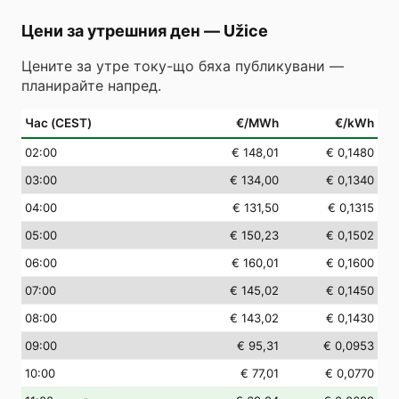
Цени за утрешния ден
—
Užice
Цените за утре току-що бяха публикувани —
планирайте напред.
Час (CEST)
€/MWh
€/kWh
02
:00
€ 148,01
€ 0,1480
03
:00
€ 134,00
€ 0,1340
04
:00
€ 131,50
€ 0,1315
05
:00
€ 150,23
€ 0,1502
06
:00
€ 160,01
€ 0,1600
07
:00
€ 145,02
€ 0,1450
08
:00
€ 143,02
€ 0,1430
09
:00
€ 95,31
€ 0,0953
10
:00
€ 77,01
€ 0,0770