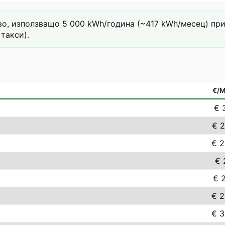
о, използващо 5 000 kWh/година (~417 kWh/месец) при та
такси).
€/
€ 
€ 2
€ 2
€ 
€ 2
€ 2
€ 3