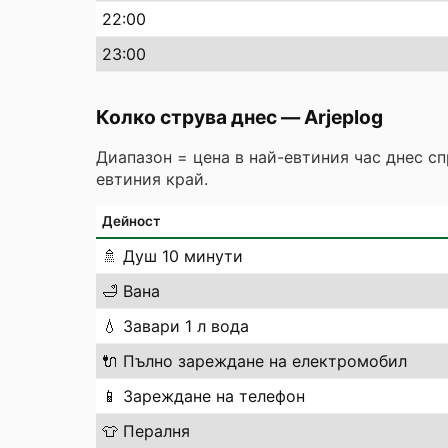
22
:00
23
:00
Колко струва днес
—
Arjeplog
Диапазон = цена в най-евтиния час днес с
евтиния край.
Дейност
🚿
Душ 10 минути
🛁
Вана
💧
Завари 1 л вода
🔌
Пълно зареждане на електромобил
📱
Зареждане на телефон
👕
Пералня