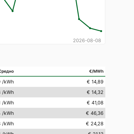
2026-08-08
Средно
€/MWh
9
/kWh
€ 14,89
3
/kWh
€ 14,32
1
/kWh
€ 41,08
4
/kWh
€ 46,36
3
/kWh
€ 24,28