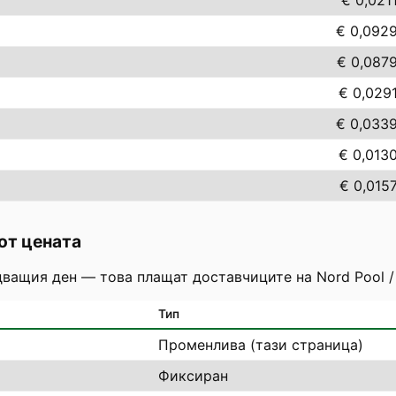
€ 0,021
€ 0,092
€ 0,087
€ 0,029
€ 0,033
€ 0,013
€ 0,015
от цената
дващия ден — това плащат доставчиците на Nord Pool /
Тип
Променлива (тази страница)
Фиксиран