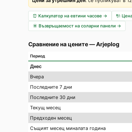
Цени за утрешния ден
:
се публикуват в 1
⏰
Калкулатор на евтини часове
→
🔌
Цена
☀️
Възвръщаемост на соларни панели
→
Сравнение на цените
—
Arjeplog
Период
Днес
Вчера
Последните 7 дни
Последните 30 дни
Текущ месец
Предходен месец
Същият месец миналата година