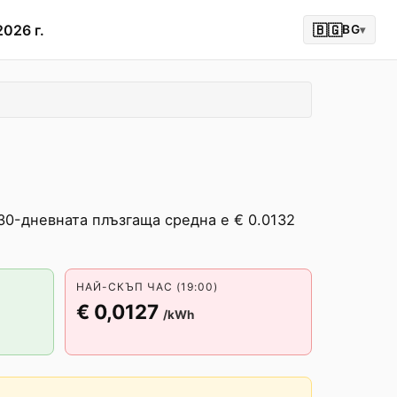
2026 г.
🇧🇬
BG
▾
 30-дневната плъзгаща средна е € 0.0132
НАЙ-СКЪП ЧАС (19:00)
€ 0,0127
/kWh