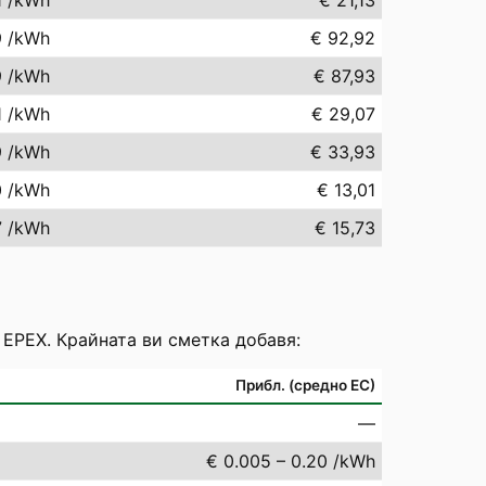
1
/kWh
€ 21,13
9
/kWh
€ 92,92
9
/kWh
€ 87,93
1
/kWh
€ 29,07
9
/kWh
€ 33,93
0
/kWh
€ 13,01
7
/kWh
€ 15,73
 EPEX. Крайната ви сметка добавя:
Прибл. (средно ЕС)
—
€ 0.005 – 0.20 /kWh