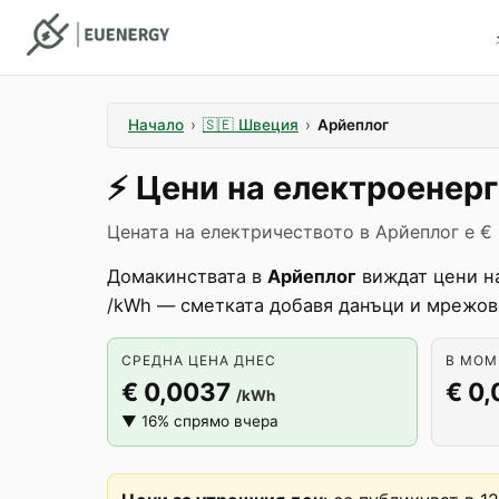
Начало
›
🇸🇪
Швеция
›
Арйеплог
⚡️
Цени на електроенер
Цената на електричеството в Арйеплог е €
Домакинствата в
Арйеплог
виждат цени на
/kWh — сметката добавя данъци и мрежов
СРЕДНА ЦЕНА ДНЕС
В МОМЕ
€ 0,0037
€ 0
/kWh
▼ 16% спрямо вчера