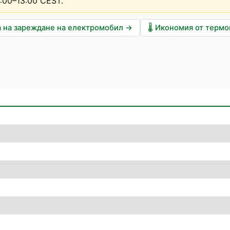
2:00–13:00 CEST
.
 на зареждане на електромобил
→
🌡️
Икономия от терм