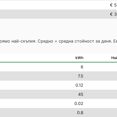
€ 5
€ 3
прямо най-скъпия. Средно = средна стойност за деня. 
kWh
На
6
7.5
0.12
45
0.02
0.8