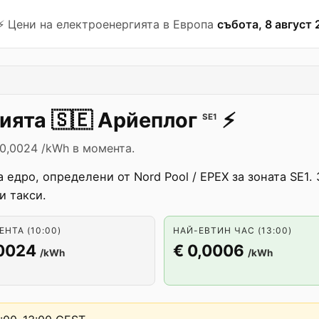
⚡️ Цени на електроенергията в Европа
събота, 8 август 
гията
🇸🇪
Арйеплог
⚡️
SE1
 0,0024 /kWh в момента.
 едро, определени от Nord Pool / EPEX за зоната SE1.
и такси.
НТА (10:00)
НАЙ-ЕВТИН ЧАС (13:00)
,0024
€ 0,0006
/kWh
/kWh