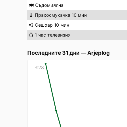
🍽️
Съдомиялна
🧹
Прахосмукачка 10 мин
💨
Сешоар 10 мин
📺
1 час телевизия
Последните 31 дни
—
Arjeplog
€
28