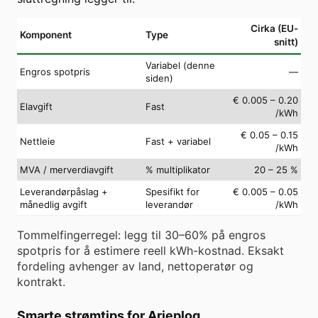
Cirka (EU-
Komponent
Type
snitt)
Variabel (denne
Engros spotpris
—
siden)
€ 0.005 – 0.20
Elavgift
Fast
/kWh
€ 0.05 – 0.15
Nettleie
Fast + variabel
/kWh
MVA / merverdiavgift
% multiplikator
20 – 25 %
Leverandørpåslag +
Spesifikt for
€ 0.005 – 0.05
månedlig avgift
leverandør
/kWh
Tommelfingerregel: legg til 30–60% på engros
spotpris for å estimere reell kWh-kostnad. Eksakt
fordeling avhenger av land, nettoperatør og
kontrakt.
Smarte strømtips for Arjeplog