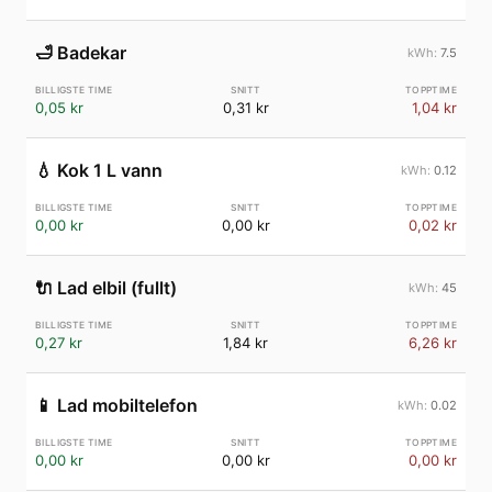
🛁
Badekar
7.5
0,05 kr
0,31 kr
1,04 kr
💧
Kok 1 L vann
0.12
0,00 kr
0,00 kr
0,02 kr
🔌
Lad elbil (fullt)
45
0,27 kr
1,84 kr
6,26 kr
📱
Lad mobiltelefon
0.02
0,00 kr
0,00 kr
0,00 kr