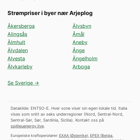
Strømpriser i byer nær Arjeplog
Åkersberga
Älvsbyn
Alingsås
Åmål
Älmhult
Aneby
Älvdalen
Ånge
Alvesta
Ängelholm
Älvkarleby
Arboga
Se Sverige →
Datakilde: ENTSO-E. Hver sone viser sin egen lokale tid. Italia
vises som snitt av seks underregioner (Nord, Sentral-Nord,
Sentral-Sør, Sør, Sardinia, Sicilia).
Kontakt oss på
sp@euenergy.live
.
Europeiske kraftoperatører:
EXAA
(
Østerrike
)
,
EPEX
(
Belgia,