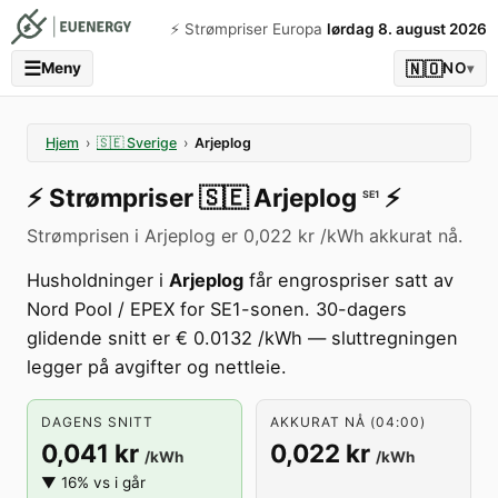
⚡️ Strømpriser Europa
lørdag 8. august 2026
☰
🇳🇴
Meny
NO
▾
Hjem
›
🇸🇪
Sverige
›
Arjeplog
⚡️
Strømpriser
🇸🇪
Arjeplog
⚡️
SE1
Strømprisen i Arjeplog er 0,022 kr /kWh akkurat nå.
Husholdninger i
Arjeplog
får engrospriser satt av
Nord Pool / EPEX for SE1-sonen. 30-dagers
glidende snitt er € 0.0132 /kWh — sluttregningen
legger på avgifter og nettleie.
DAGENS SNITT
AKKURAT NÅ (04:00)
0,041 kr
0,022 kr
/kWh
/kWh
▼ 16% vs i går