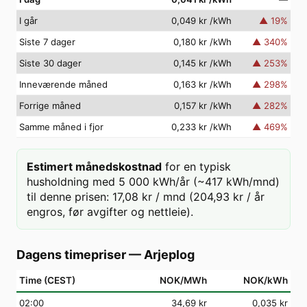
I går
0,049 kr
/kWh
▲
19
%
Siste 7 dager
0,180 kr
/kWh
▲
340
%
Siste 30 dager
0,145 kr
/kWh
▲
253
%
Inneværende måned
0,163 kr
/kWh
▲
298
%
Forrige måned
0,157 kr
/kWh
▲
282
%
Samme måned i fjor
0,233 kr
/kWh
▲
469
%
Estimert månedskostnad
for en typisk
husholdning med 5 000 kWh/år (~417 kWh/mnd)
til denne prisen: 17,08 kr / mnd (204,93 kr / år
engros, før avgifter og nettleie).
Dagens timepriser
—
Arjeplog
Time (CEST)
NOK/MWh
NOK/kWh
02
:00
34,69 kr
0,035 kr