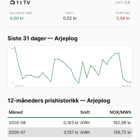
📺
1 t TV
0.6
0,00 kr
0,02 kr
0,08 kr
Siste 31 dager
—
Arjeplog
€
28
€
3
2026-07-10
2026-08-08
12-måneders prishistorikk
—
Arjeplog
Måned
Snitt
NOK/MWh
2026-08
0,163 kr
/kWh
162,98 kr
2026-07
0,157 kr
/kWh
156,72 kr