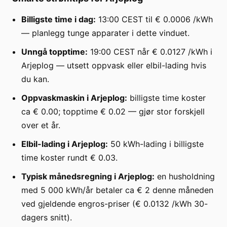
Billigste time i dag:
13:00 CEST til € 0.0006 /kWh
— planlegg tunge apparater i dette vinduet.
Unngå topptime:
19:00 CEST når € 0.0127 /kWh i
Arjeplog — utsett oppvask eller elbil-lading hvis
du kan.
Oppvaskmaskin i Arjeplog:
billigste time koster
ca € 0.00; topptime € 0.02 — gjør stor forskjell
over et år.
Elbil-lading i Arjeplog:
50 kWh-lading i billigste
time koster rundt € 0.03.
Typisk månedsregning i Arjeplog:
en husholdning
med 5 000 kWh/år betaler ca € 2 denne måneden
ved gjeldende engros-priser (€ 0.0132 /kWh 30-
dagers snitt).