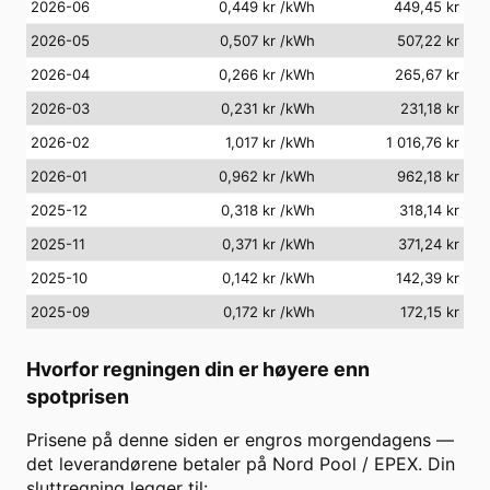
2026-06
0,449 kr
/kWh
449,45 kr
2026-05
0,507 kr
/kWh
507,22 kr
2026-04
0,266 kr
/kWh
265,67 kr
2026-03
0,231 kr
/kWh
231,18 kr
2026-02
1,017 kr
/kWh
1 016,76 kr
2026-01
0,962 kr
/kWh
962,18 kr
2025-12
0,318 kr
/kWh
318,14 kr
2025-11
0,371 kr
/kWh
371,24 kr
2025-10
0,142 kr
/kWh
142,39 kr
2025-09
0,172 kr
/kWh
172,15 kr
Hvorfor regningen din er høyere enn
spotprisen
Prisene på denne siden er engros morgendagens —
det leverandørene betaler på Nord Pool / EPEX. Din
sluttregning legger til: