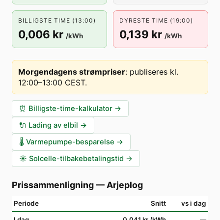
BILLIGSTE TIME (13:00)
DYRESTE TIME (19:00)
0,006 kr
0,139 kr
/kWh
/kWh
Morgendagens strømpriser
:
publiseres kl.
12:00–13:00 CEST
.
⏰
Billigste-time-kalkulator
→
🔌
Lading av elbil
→
🌡️
Varmepumpe-besparelse
→
☀️
Solcelle-tilbakebetalingstid
→
Prissammenligning
—
Arjeplog
Periode
Snitt
vs i dag
I dag
0,041 kr
/kWh
—