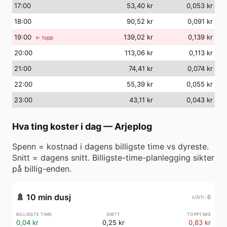
17
:00
53,40 kr
0,053 kr
18
:00
90,52 kr
0,091 kr
19
:00
139,02 kr
0,139 kr
← topp
20
:00
113,06 kr
0,113 kr
21
:00
74,41 kr
0,074 kr
22
:00
55,39 kr
0,055 kr
23
:00
43,11 kr
0,043 kr
Hva ting koster i dag
—
Arjeplog
Spenn = kostnad i dagens billigste time vs dyreste.
Snitt = dagens snitt. Billigste-time-planlegging sikter
på billig-enden.
🚿
10 min dusj
6
0,04 kr
0,25 kr
0,83 kr