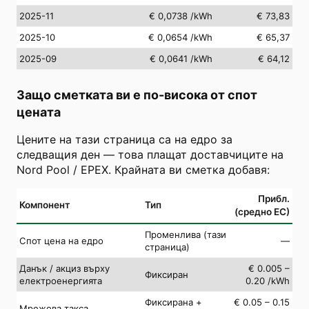
2025-11
€ 0,0738
/kWh
€ 73,83
2025-10
€ 0,0654
/kWh
€ 65,37
2025-09
€ 0,0641
/kWh
€ 64,12
Защо сметката ви е по-висока от спот
цената
Цените на тази страница са на едро за
следващия ден — това плащат доставчиците на
Nord Pool / EPEX. Крайната ви сметка добавя:
Прибл.
Компонент
Тип
(средно ЕС)
Променлива (тази
Спот цена на едро
—
страница)
Данък / акциз върху
€ 0.005 –
Фиксиран
електроенергията
0.20 /kWh
Фиксирана +
€ 0.05 – 0.15
Мрежова такса