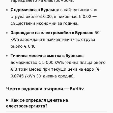
зареждането на електромобил.
Съдомиялна в Бурльов:
в най-евтиния час
струва около € 0.00; в пиков час € 0.02 —
съществени икономии за година.
Зареждане на електромобил в Бурльов:
50
kWh зареждане в най-евтиния час струва
около € 0.10.
Типична месечна сметка в Бурльов:
домакинство с 5 000 kWh/година плаща около
€ 3 този месец при текущи цени на едро (€
0.0745 /kWh 30-дневна средна).
Често задавани въпроси
—
Burlöv
Как се определя цената на
електроенергията?