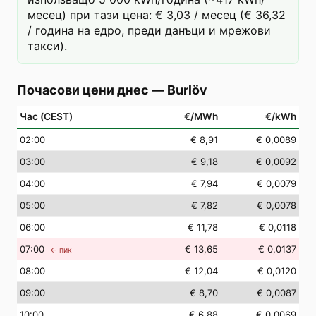
месец) при тази цена: € 3,03 / месец (€ 36,32
/ година на едро, преди данъци и мрежови
такси).
Почасови цени днес
—
Burlöv
Час (CEST)
€/MWh
€/kWh
02
:00
€ 8,91
€ 0,0089
03
:00
€ 9,18
€ 0,0092
04
:00
€ 7,94
€ 0,0079
05
:00
€ 7,82
€ 0,0078
06
:00
€ 11,78
€ 0,0118
07
:00
€ 13,65
€ 0,0137
← пик
08
:00
€ 12,04
€ 0,0120
09
:00
€ 8,70
€ 0,0087
10
:00
€ 6,88
€ 0,0069