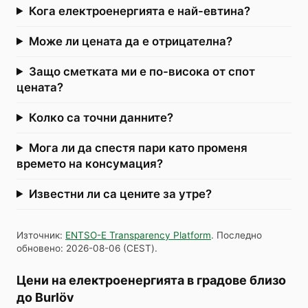
Кога електроенергията е най-евтина?
Може ли цената да е отрицателна?
Защо сметката ми е по-висока от спот
цената?
Колко са точни данните?
Мога ли да спестя пари като променя
времето на консумация?
Известни ли са цените за утре?
Източник
:
ENTSO-E Transparency Platform
.
Последно
обновено
:
2026-08-06
(
CEST
).
Цени на електроенергията в градове близо
до Burlöv