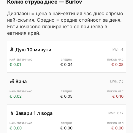
Колко струва днес
—
Burlöv
Диапазон = цена в най-евтиния час днес спрямо
най-скъпия. Средно = средна стойност за деня.
Евтиночасово планирането се прицелва в
евтиния край.
🚿
Душ 10 минути
6
€ 0,01
€ 0,04
€ 0,08
🛁
Вана
7.5
€ 0,02
€ 0,05
€ 0,10
💧
Завари 1 л вода
0.12
€ 0,00
€ 0,00
€ 0,00