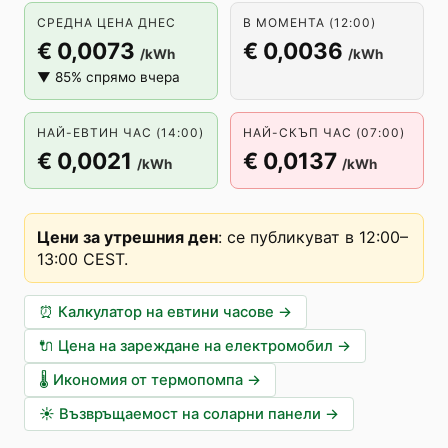
СРЕДНА ЦЕНА ДНЕС
В МОМЕНТА (12:00)
€ 0,0073
€ 0,0036
/kWh
/kWh
▼ 85% спрямо вчера
НАЙ-ЕВТИН ЧАС (14:00)
НАЙ-СКЪП ЧАС (07:00)
€ 0,0021
€ 0,0137
/kWh
/kWh
Цени за утрешния ден
:
се публикуват в 12:00–
13:00 CEST
.
⏰
Калкулатор на евтини часове
→
🔌
Цена на зареждане на електромобил
→
🌡️
Икономия от термопомпа
→
☀️
Възвръщаемост на соларни панели
→