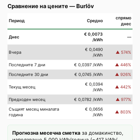
Сравнение на цените
—
Burlöv
спрямо
Период
Средно
днес
€ 0,0073
Днес
—
/kWh
€ 0,0490
Вчера
▲
574
%
/kWh
Последните 7 дни
€ 0,0397
/kWh
▲
446
%
Последните 30 дни
€ 0,0745
/kWh
▲
926
%
€ 0,0394
Текущ месец
▲
442
%
/kWh
Предходен месец
€ 0,0782
/kWh
▲
977
%
Същият месец миналата
€ 0,0656
▲
803
%
година
/kWh
Прогнозна месечна сметка
за домакинство,
използващо 5 000 kWh/година (~417 kWh/