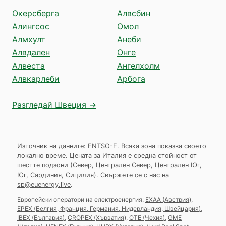
Окерсберга
Алвсбин
Алингсос
Омол
Алмхулт
Анеби
Алвдален
Онге
Алвеста
Ангелхолм
Алвкарлеби
Арбога
Разгледай Швеция →
Източник на данните: ENTSO-E. Всяка зона показва своето
локално време. Цената за Италия е средна стойност от
шестте подзони (Север, Централен Север, Централен Юг,
Юг, Сардиния, Сицилия).
Свържете се с нас на
sp@euenergy.live
.
Европейски оператори на електроенергия:
EXAA
(
Австрия
)
,
EPEX
(
Белгия, Франция, Германия, Нидерландия, Швейцария
)
,
IBEX
(
България
)
,
CROPEX
(
Хърватия
)
,
OTE
(
Чехия
)
,
GME