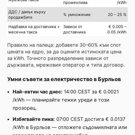
променлива
/kWh
ДДС / данък върху
% умножение
20 – 25 %
продажбите
Надбавка на доставчика +
Зависи от
€ 0.005 –
месечна такса
доставчика
0.05 /kWh
Правило на палеца: добавете 30–60% към спот
цената на едро, за да оцените истинската цена
за kWh. Точното разпределение зависи от
държавата, мрежовия оператор и типа договор.
Умни съвети за електричество в Бурльов
Най-евтин час днес:
14:00 CEST за € 0.0021
/kWh — планирайте тежки уреди в този
прозорец.
Избягвайте пика:
07:00 CEST достига € 0.0137
/kWh в Бурльов — отложете съдомиялната или