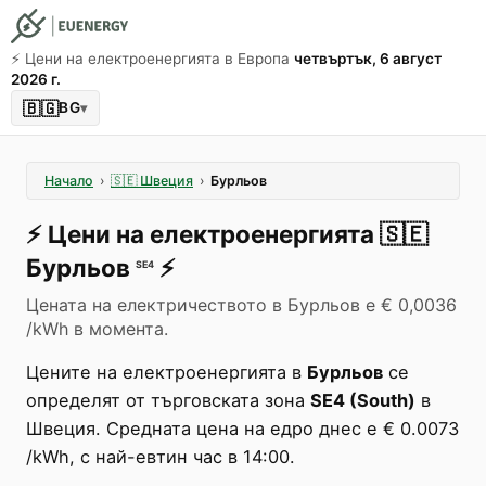
⚡️ Цени на електроенергията в Европа
четвъртък, 6 август
2026 г.
🇧🇬
BG
▾
Начало
›
🇸🇪
Швеция
›
Бурльов
⚡️
Цени на електроенергията
🇸🇪
Бурльов
⚡️
SE4
Цената на електричеството в Бурльов е € 0,0036
/kWh в момента.
Цените на електроенергията в
Бурльов
се
определят от търговската зона
SE4 (South)
в
Швеция. Средната цена на едро днес е € 0.0073
/kWh, с най-евтин час в 14:00.