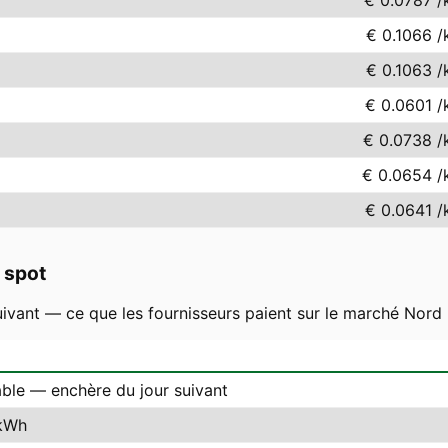
€ 0.0787
/
€ 0.1066
/
€ 0.1063
/
€ 0.0601
/
€ 0.0738
/
€ 0.0654
/
€ 0.0641
/
 spot
uivant — ce que les fournisseurs paient sur le marché Nord P
able — enchère du jour suivant
kWh