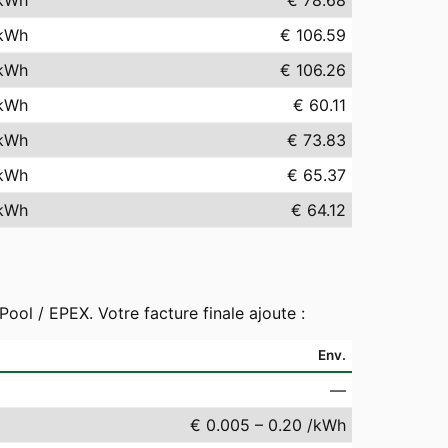
kWh
€ 78.68
kWh
€ 106.59
kWh
€ 106.26
kWh
€ 60.11
kWh
€ 73.83
kWh
€ 65.37
kWh
€ 64.12
ool / EPEX. Votre facture finale ajoute :
Env.
—
€ 0.005 – 0.20 /kWh