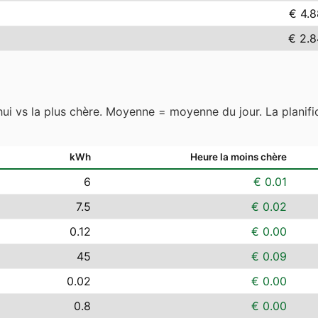
€ 4.8
€ 2.8
hui vs la plus chère. Moyenne = moyenne du jour. La planific
kWh
Heure la moins chère
6
€ 0.01
7.5
€ 0.02
0.12
€ 0.00
45
€ 0.09
0.02
€ 0.00
0.8
€ 0.00