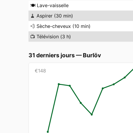
🍽️
Lave-vaisselle
🧹
Aspirer (30 min)
💨
Sèche-cheveux (10 min)
📺
Télévision (3 h)
31 derniers jours
—
Burlöv
€
148