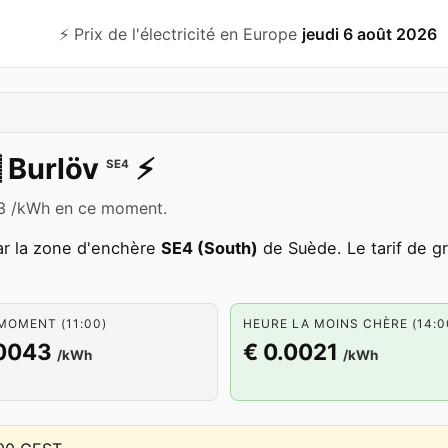
⚡️ Prix de l'électricité en Europe
jeudi 6 août 2026

Burlöv
⚡️
SE4
043 /kWh en ce moment.
ar la zone d'enchère
SE4 (South)
de Suède. Le tarif de g
MOMENT (11:00)
HEURE LA MOINS CHÈRE (14:0
.0043
€ 0.0021
/kWh
/kWh