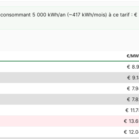
consommant 5 000 kWh/an (~417 kWh/mois) à ce tarif : € 3
€/MW
€ 8.
€ 9.
€ 7.
€ 7.
€ 11.
€ 13.6
€ 12.0