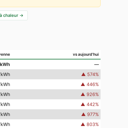
à chaleur
→
yenne
vs aujourd'hui
/kWh
—
/kWh
▲
574
%
/kWh
▲
446
%
/kWh
▲
926
%
/kWh
▲
442
%
/kWh
▲
977
%
/kWh
▲
803
%