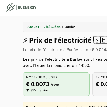
Accueil
›
🇸🇪
Suède
›
Burlöv
⚡️
Prix de l'électricité
🇸
Le prix de l'électricité à Burlöv est de € 0.0
Les prix de l'électricité à
Burlöv
sont fixés p
avec l'heure la moins chère à 14:00.
MOYENNE DU JOUR
EN CE 
€ 0.0073
€ 0
/kWh
▼ 85% vs hier