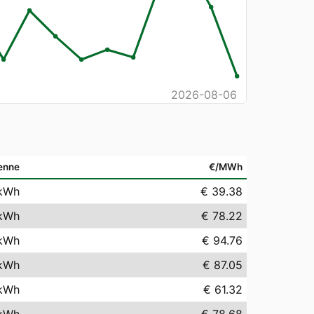
2026-08-06
enne
€/MWh
kWh
€ 39.38
kWh
€ 78.22
kWh
€ 94.76
kWh
€ 87.05
kWh
€ 61.32