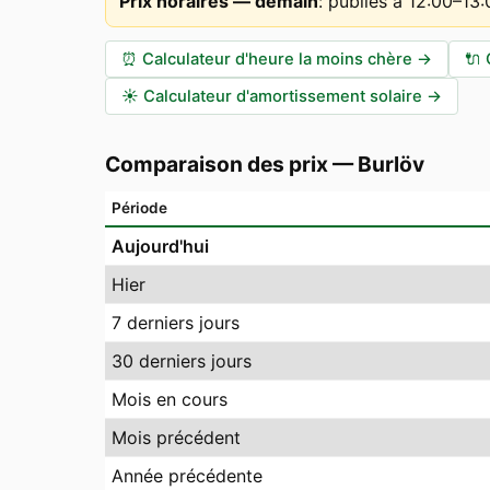
Prix horaires — demain
:
publiés à 12:00–13
⏰
Calculateur d'heure la moins chère
→
🔌
☀️
Calculateur d'amortissement solaire
→
Comparaison des prix
—
Burlöv
Période
Aujourd'hui
Hier
7 derniers jours
30 derniers jours
Mois en cours
Mois précédent
Année précédente