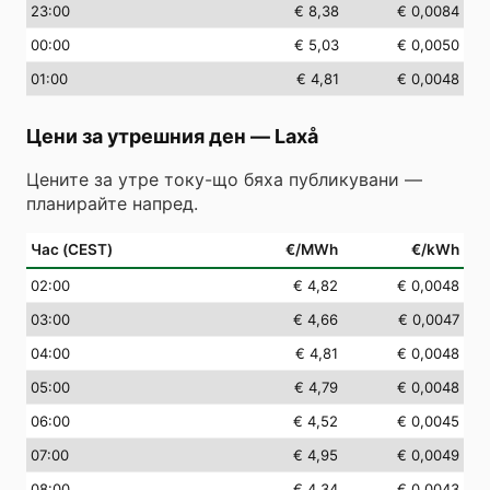
23
:00
€ 8,38
€ 0,0084
00
:00
€ 5,03
€ 0,0050
01
:00
€ 4,81
€ 0,0048
Цени за утрешния ден
—
Laxå
Цените за утре току-що бяха публикувани —
планирайте напред.
Час (CEST)
€/MWh
€/kWh
02
:00
€ 4,82
€ 0,0048
03
:00
€ 4,66
€ 0,0047
04
:00
€ 4,81
€ 0,0048
05
:00
€ 4,79
€ 0,0048
06
:00
€ 4,52
€ 0,0045
07
:00
€ 4,95
€ 0,0049
08
:00
€ 4,34
€ 0,0043