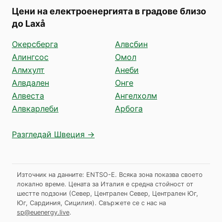
Цени на електроенергията в градове близо
до Laxå
Окерсберга
Алвсбин
Алингсос
Омол
Алмхулт
Анеби
Алвдален
Онге
Алвеста
Ангелхолм
Алвкарлеби
Арбога
Разгледай Швеция →
Източник на данните: ENTSO-E. Всяка зона показва своето
локално време. Цената за Италия е средна стойност от
шестте подзони (Север, Централен Север, Централен Юг,
Юг, Сардиния, Сицилия).
Свържете се с нас на
sp@euenergy.live
.