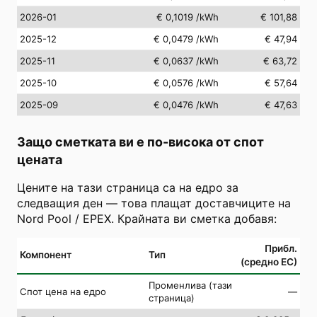
2026-01
€ 0,1019
/kWh
€ 101,88
2025-12
€ 0,0479
/kWh
€ 47,94
2025-11
€ 0,0637
/kWh
€ 63,72
2025-10
€ 0,0576
/kWh
€ 57,64
2025-09
€ 0,0476
/kWh
€ 47,63
Защо сметката ви е по-висока от спот
цената
Цените на тази страница са на едро за
следващия ден — това плащат доставчиците на
Nord Pool / EPEX. Крайната ви сметка добавя:
Прибл.
Компонент
Тип
(средно ЕС)
Променлива (тази
Спот цена на едро
—
страница)