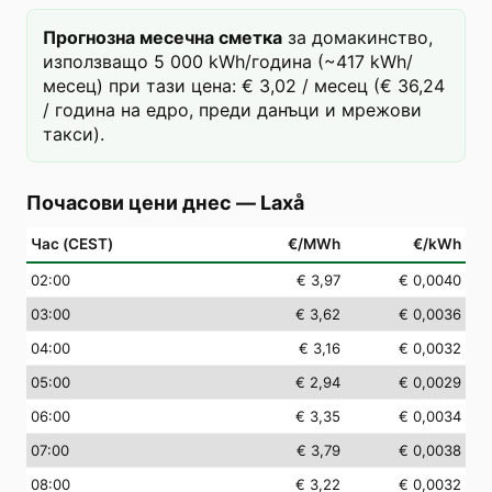
Прогнозна месечна сметка
за домакинство,
използващо 5 000 kWh/година (~417 kWh/
месец) при тази цена: € 3,02 / месец (€ 36,24
/ година на едро, преди данъци и мрежови
такси).
Почасови цени днес
—
Laxå
Час (CEST)
€/MWh
€/kWh
02
:00
€ 3,97
€ 0,0040
03
:00
€ 3,62
€ 0,0036
04
:00
€ 3,16
€ 0,0032
05
:00
€ 2,94
€ 0,0029
06
:00
€ 3,35
€ 0,0034
07
:00
€ 3,79
€ 0,0038
08
:00
€ 3,22
€ 0,0032