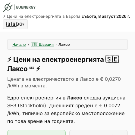
⚡️ Цени на електроенергията в Европа
събота, 8 август 2026 г.
🇧🇬
BG
▾
Начало
›
🇸🇪
Швеция
›
Лаксо
⚡️
Цени на електроенергията
🇸🇪
Лаксо
⚡️
SE3
Цената на електричеството в Лаксо е € 0,0270
/kWh в момента.
Едро електроенергия в
Лаксо
следва аукциона
SE3 (Stockholm). Днешният среден е € 0.0072
/kWh, типично за европейско местоположение
по това време на годината.