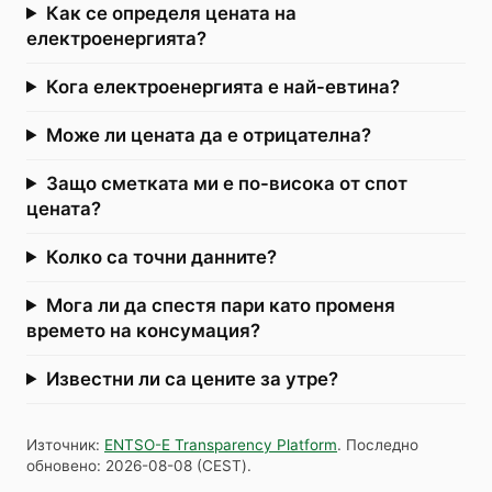
Как се определя цената на
електроенергията?
Кога електроенергията е най-евтина?
Може ли цената да е отрицателна?
Защо сметката ми е по-висока от спот
цената?
Колко са точни данните?
Мога ли да спестя пари като променя
времето на консумация?
Известни ли са цените за утре?
Източник
:
ENTSO-E Transparency Platform
.
Последно
обновено
:
2026-08-08
(
CEST
).