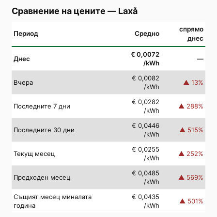
Сравнение на цените
—
Laxå
спрямо
Период
Средно
днес
€ 0,0072
Днес
—
/kWh
€ 0,0082
Вчера
▲
13
%
/kWh
€ 0,0282
Последните 7 дни
▲
288
%
/kWh
€ 0,0446
Последните 30 дни
▲
515
%
/kWh
€ 0,0255
Текущ месец
▲
252
%
/kWh
€ 0,0485
Предходен месец
▲
569
%
/kWh
Същият месец миналата
€ 0,0435
▲
501
%
година
/kWh