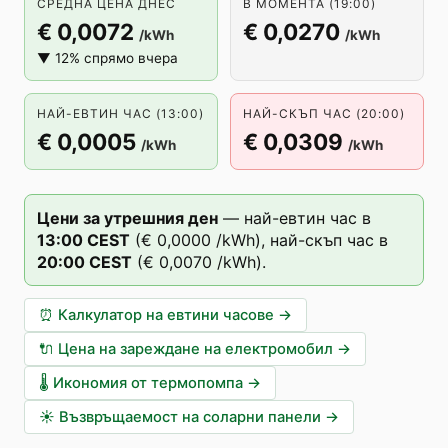
СРЕДНА ЦЕНА ДНЕС
В МОМЕНТА (19:00)
€ 0,0072
€ 0,0270
/kWh
/kWh
▼ 12% спрямо вчера
НАЙ-ЕВТИН ЧАС (13:00)
НАЙ-СКЪП ЧАС (20:00)
€ 0,0005
€ 0,0309
/kWh
/kWh
Цени за утрешния ден
—
най-евтин час в
13
:00
CEST
(
€ 0,0000
/kWh),
най-скъп час в
20
:00
CEST
(
€ 0,0070
/kWh).
⏰
Калкулатор на евтини часове
→
🔌
Цена на зареждане на електромобил
→
🌡️
Икономия от термопомпа
→
☀️
Възвръщаемост на соларни панели
→