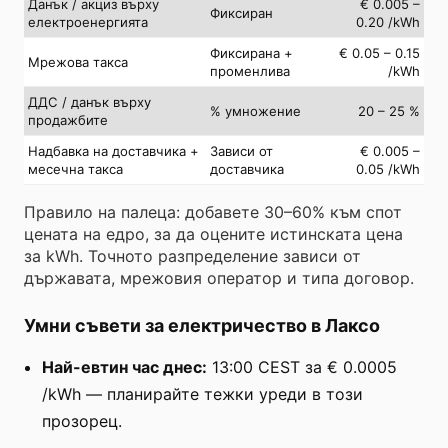
Данък / акциз върху
€ 0.005 –
Фиксиран
електроенергията
0.20 /kWh
Фиксирана +
€ 0.05 – 0.15
Мрежова такса
променлива
/kWh
ДДС / данък върху
% умножение
20 – 25 %
продажбите
Надбавка на доставчика +
Зависи от
€ 0.005 –
месечна такса
доставчика
0.05 /kWh
Правило на палеца: добавете 30–60% към спот
цената на едро, за да оцените истинската цена
за kWh. Точното разпределение зависи от
държавата, мрежовия оператор и типа договор.
Умни съвети за електричество в Лаксо
Най-евтин час днес:
13:00 CEST за € 0.0005
/kWh — планирайте тежки уреди в този
прозорец.