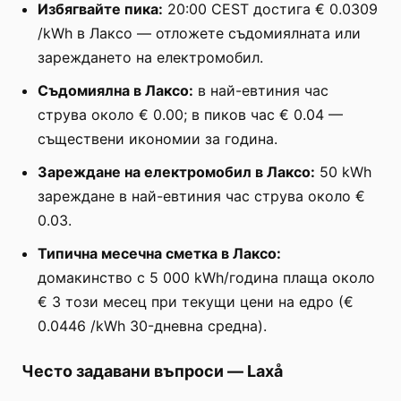
Избягвайте пика:
20:00 CEST достига € 0.0309
/kWh в Лаксо — отложете съдомиялната или
зареждането на електромобил.
Съдомиялна в Лаксо:
в най-евтиния час
струва около € 0.00; в пиков час € 0.04 —
съществени икономии за година.
Зареждане на електромобил в Лаксо:
50 kWh
зареждане в най-евтиния час струва около €
0.03.
Типична месечна сметка в Лаксо:
домакинство с 5 000 kWh/година плаща около
€ 3 този месец при текущи цени на едро (€
0.0446 /kWh 30-дневна средна).
Често задавани въпроси
—
Laxå