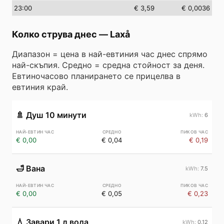
23
:00
€ 3,59
€ 0,0036
Колко струва днес
—
Laxå
Диапазон = цена в най-евтиния час днес спрямо
най-скъпия. Средно = средна стойност за деня.
Евтиночасово планирането се прицелва в
евтиния край.
🚿
Душ 10 минути
6
€ 0,00
€ 0,04
€ 0,19
🛁
Вана
7.5
€ 0,00
€ 0,05
€ 0,23
💧
Завари 1 л вода
0.12