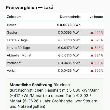
Preisvergleich
—
Laxå
Zeitraum
Durchschnitt
vs heute
Heute
€ 0.0073
/kWh
—
Gestern
€ 0.0395
/kWh
▲
444
%
Letzte 7 Tage
€ 0.0310
/kWh
▲
328
%
Letzte 30 Tage
€ 0.0470
/kWh
▲
548
%
Aktueller Monat
€ 0.0315
/kWh
▲
334
%
Vormonat
€ 0.0485
/kWh
▲
569
%
Vorjahr
€ 0.0435
/kWh
▲
500
%
Monatliche Schätzung
für einen
durchschnittlichen Haushalt mit 5 000 kWh/Jahr
(~417 kWh/Monat) zu diesem Tarif: € 3.02 /
Monat (€ 36.26 / Jahr Großhandel, vor Steuern
und Netzentgelten).