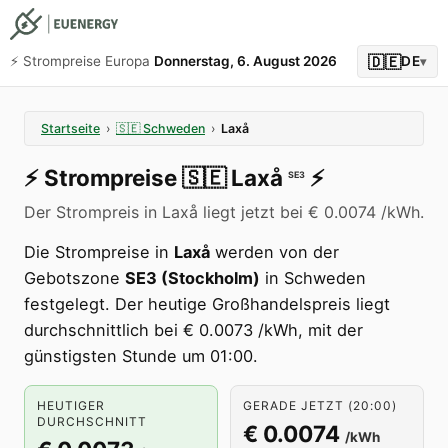
🇩🇪
⚡️ Strompreise Europa
Donnerstag, 6. August 2026
DE
▾
Startseite
›
🇸🇪
Schweden
›
Laxå
⚡️
Strompreise
🇸🇪
Laxå
⚡️
SE3
Der Strompreis in Laxå liegt jetzt bei € 0.0074 /kWh.
Die Strompreise in
Laxå
werden von der
Gebotszone
SE3 (Stockholm)
in Schweden
festgelegt. Der heutige Großhandelspreis liegt
durchschnittlich bei € 0.0073 /kWh, mit der
günstigsten Stunde um 01:00.
HEUTIGER
GERADE JETZT (20:00)
DURCHSCHNITT
€ 0.0074
/kWh