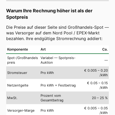
Warum Ihre Rechnung höher ist als der
Spotpreis
Die Preise auf dieser Seite sind Großhandels-Spot —
was Versorger auf dem Nord Pool / EPEX-Markt
bezahlen. Ihre endgültige Stromrechnung addiert:
Komponente
Art
Ca.
Spot-/Großhandels
Variabel — Spotpreis-
—
preis
Auktion
€ 0.005 – 0.20
Stromsteuer
Pro kWh
/kWh
€ 0.05 – 0.15
Netzentgelte
Pro kWh + Festbetrag
/kWh
Prozent vom
MwSt.
20 – 25 %
Gesamtbetrag
€ 0.005 – 0.05
Versorger-Marge
Pro kWh
/kWh