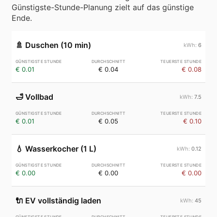
Günstigste-Stunde-Planung zielt auf das günstige
Ende.
🚿
Duschen (10 min)
6
€ 0.01
€ 0.04
€ 0.08
🛁
Vollbad
7.5
€ 0.01
€ 0.05
€ 0.10
💧
Wasserkocher (1 L)
0.12
€ 0.00
€ 0.00
€ 0.00
🔌
EV vollständig laden
45