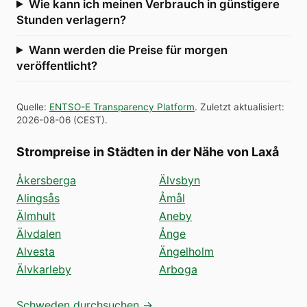
Wie kann ich meinen Verbrauch in günstigere
Stunden verlagern?
Wann werden die Preise für morgen
veröffentlicht?
Quelle
:
ENTSO-E Transparency Platform
.
Zuletzt aktualisiert
:
2026-08-06
(
CEST
).
Strompreise in Städten in der Nähe von Laxå
Åkersberga
Älvsbyn
Alingsås
Åmål
Älmhult
Aneby
Älvdalen
Ånge
Alvesta
Ängelholm
Älvkarleby
Arboga
Schweden durchsuchen →