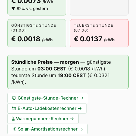
€ 0.0073
/kWh
▼ 82% vs. gestern
GÜNSTIGSTE STUNDE
TEUERSTE STUNDE
(01:00)
(07:00)
€ 0.0018
€ 0.0137
/kWh
/kWh
Stündliche Preise — morgen
—
günstigste
Stunde um
03
:00
CEST
(
€ 0.0018
/kWh),
teuerste Stunde um
19
:00
CEST
(
€ 0.0321
/kWh).
⏰
Günstigste-Stunde-Rechner
→
🔌
E-Auto-Ladekostenrechner
→
🌡️
Wärmepumpen-Rechner
→
☀️
Solar-Amortisationsrechner
→