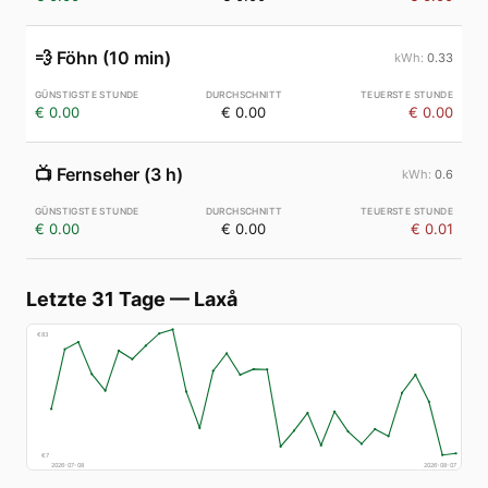
💨
Föhn (10 min)
0.33
€ 0.00
€ 0.00
€ 0.00
📺
Fernseher (3 h)
0.6
€ 0.00
€ 0.00
€ 0.01
Letzte 31 Tage
—
Laxå
€
83
€
7
2026-07-08
2026-08-07