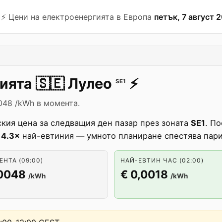
⚡️ Цени на електроенергията в Европа
петък, 7 август 2
гията
🇸🇪
Лулео
⚡️
SE1
048 /kWh в момента.
кия цена за следващия ден пазар през зоната
SE1
. П
а
4.3×
най-евтиния — умното планиране спестява пари
НТА (09:00)
НАЙ-ЕВТИН ЧАС (02:00)
,0048
€ 0,0018
/kWh
/kWh