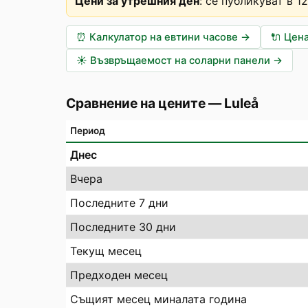
Цени за утрешния ден
:
се публикуват в 1
⏰
Калкулатор на евтини часове
→
🔌
Цена
☀️
Възвръщаемост на соларни панели
→
Сравнение на цените
—
Luleå
Период
Днес
Вчера
Последните 7 дни
Последните 30 дни
Текущ месец
Предходен месец
Същият месец миналата година