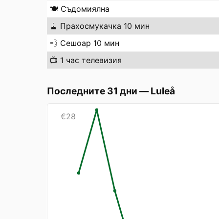
🍽️
Съдомиялна
🧹
Прахосмукачка 10 мин
💨
Сешоар 10 мин
📺
1 час телевизия
Последните 31 дни
—
Luleå
€
28