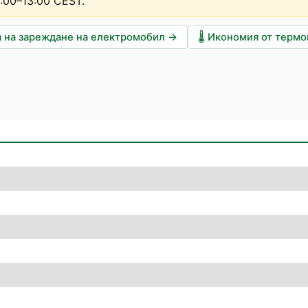
2:00–13:00 CEST
.
 на зареждане на електромобил
→
🌡️
Икономия от терм