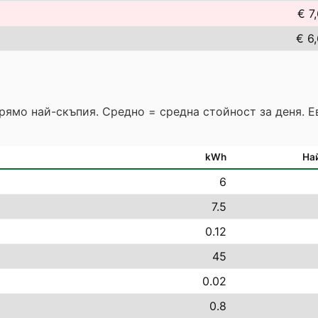
€ 7
€ 6
прямо най-скъпия. Средно = средна стойност за деня. 
kWh
На
6
7.5
0.12
45
0.02
0.8