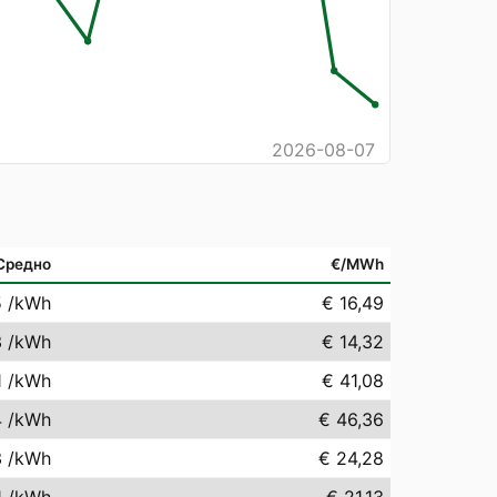
2026-08-07
Средно
€/MWh
5
/kWh
€ 16,49
3
/kWh
€ 14,32
1
/kWh
€ 41,08
4
/kWh
€ 46,36
3
/kWh
€ 24,28