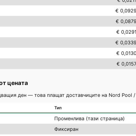
€ 0,021
€ 0,092
€ 0,087
€ 0,029
€ 0,033
€ 0,013
€ 0,015
от цената
дващия ден — това плащат доставчиците на Nord Pool /
Тип
Променлива (тази страница)
Фиксиран