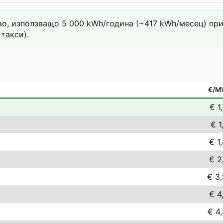
о, използващо 5 000 kWh/година (~417 kWh/месец) при т
такси).
€/M
€ 1
€ 1
€ 1
€ 2
€ 3
€ 4
€ 4