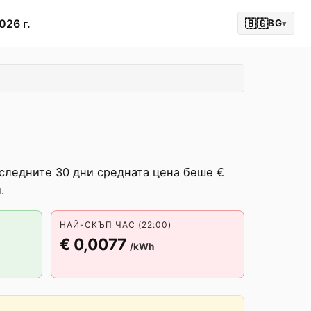
026 г.
🇧🇬
BG
▾
оследните 30 дни средната цена беше €
.
НАЙ-СКЪП ЧАС (22:00)
€ 0,0077
/kWh