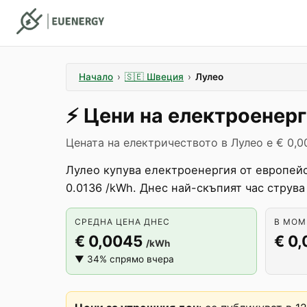
Начало
›
🇸🇪
Швеция
›
Лулео
⚡️
Цени на електроенер
Цената на електричеството в Лулео е € 0,0
Лулео купува електроенергия от европейс
0.0136 /kWh. Днес най-скъпият час струв
СРЕДНА ЦЕНА ДНЕС
В МОМЕ
€ 0,0045
€ 0
/kWh
▼ 34% спрямо вчера