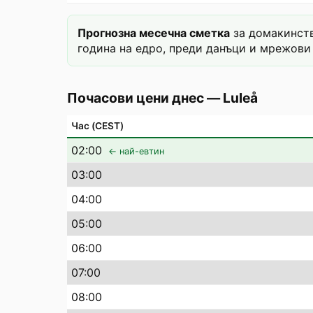
Прогнозна месечна сметка
за домакинств
година на едро, преди данъци и мрежови 
Почасови цени днес
—
Luleå
Час (CEST)
02
:00
← най-евтин
03
:00
04
:00
05
:00
06
:00
07
:00
08
:00