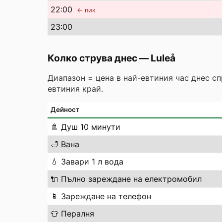
22
:00
← пик
23
:00
Колко струва днес
—
Luleå
Диапазон = цена в най-евтиния час днес с
евтиния край.
Дейност
🚿
Душ 10 минути
🛁
Вана
💧
Завари 1 л вода
🔌
Пълно зареждане на електромобил
📱
Зареждане на телефон
👕
Пералня