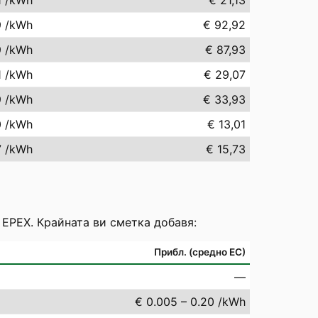
1
/kWh
€ 21,13
9
/kWh
€ 92,92
9
/kWh
€ 87,93
1
/kWh
€ 29,07
9
/kWh
€ 33,93
0
/kWh
€ 13,01
7
/kWh
€ 15,73
 EPEX. Крайната ви сметка добавя:
Прибл. (средно ЕС)
—
€ 0.005 – 0.20 /kWh