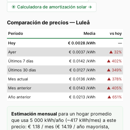
☀️
Calculadora de amortización solar
→
Comparación de precios
—
Luleå
Período
Media
vs hoy
Hoy
€ 0.0028
/kWh
—
Ayer
€ 0.0037
/kWh
▲
32
%
Últimos 7 días
€ 0.0142
/kWh
▲
402
%
Últimos 30 días
€ 0.0127
/kWh
▲
349
%
Mes actual
€ 0.0136
/kWh
▲
378
%
Mes anterior
€ 0.0143
/kWh
▲
405
%
Año anterior
€ 0.0213
/kWh
▲
651
%
Estimación mensual
para un hogar promedio
que usa 5 000 kWh/año (~417 kWh/mes) a este
precio: € 1.18 / mes (€ 14.19 / año mayorista,