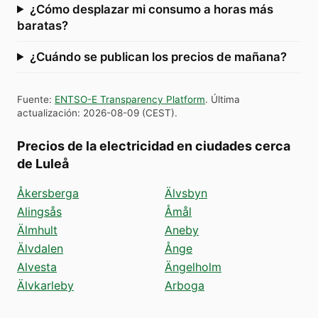
¿Cómo desplazar mi consumo a horas más
baratas?
¿Cuándo se publican los precios de mañana?
Fuente
:
ENTSO-E Transparency Platform
.
Última
actualización
:
2026-08-09
(
CEST
).
Precios de la electricidad en ciudades cerca
de Luleå
Åkersberga
Älvsbyn
Alingsås
Åmål
Älmhult
Aneby
Älvdalen
Ånge
Alvesta
Ängelholm
Älvkarleby
Arboga