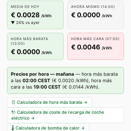
MEDIA DE HOY
AHORA MISMO (14:00)
€ 0.0028
€ 0.0000
/kWh
/kWh
▼ 24% vs ayer
HORA MÁS BARATA
HORA MÁS CARA (07:00)
(13:00)
€ 0.0046
/kWh
€ 0.0000
/kWh
Precios por hora — mañana
—
hora más barata
a las
02
:00
CEST
(
€ 0.0020
/kWh),
hora más
cara a las
19
:00
CEST
(
€ 0.0144
/kWh).
⏰
Calculadora de hora más barata
→
🔌
Calculadora de coste de recarga de coche
eléctrico
→
🌡️
Calculadora de bomba de calor
→