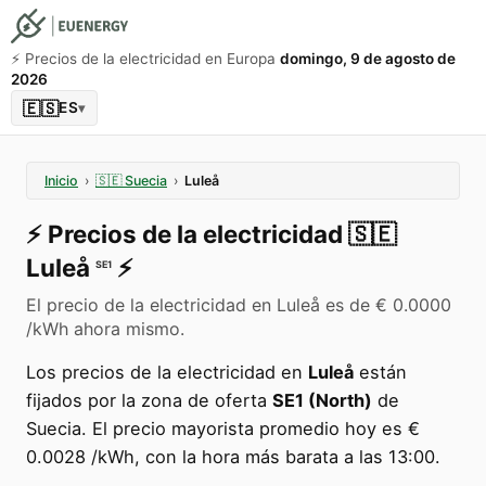
⚡️ Precios de la electricidad en Europa
domingo, 9 de agosto de
2026
🇪🇸
ES
▾
Inicio
›
🇸🇪
Suecia
›
Luleå
⚡️
Precios de la electricidad
🇸🇪
Luleå
⚡️
SE1
El precio de la electricidad en Luleå es de € 0.0000
/kWh ahora mismo.
Los precios de la electricidad en
Luleå
están
fijados por la zona de oferta
SE1 (North)
de
Suecia. El precio mayorista promedio hoy es €
0.0028 /kWh, con la hora más barata a las 13:00.