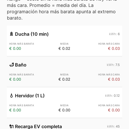
más cara. Promedio = media del día. La
programación hora más barata apunta al extremo
barato.
🚿
Ducha (10 min)
6
€ 0.00
€ 0.02
€ 0.03
🛁
Baño
7.5
€ 0.00
€ 0.02
€ 0.03
💧
Hervidor (1 L)
0.12
€ 0.00
€ 0.00
€ 0.00
🔌
Recarga EV completa
45