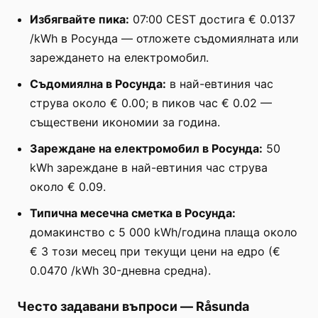
Избягвайте пика:
07:00 CEST достига € 0.0137
/kWh в Росунда — отложете съдомиялната или
зареждането на електромобил.
Съдомиялна в Росунда:
в най-евтиния час
струва около € 0.00; в пиков час € 0.02 —
съществени икономии за година.
Зареждане на електромобил в Росунда:
50
kWh зареждане в най-евтиния час струва
около € 0.09.
Типична месечна сметка в Росунда:
домакинство с 5 000 kWh/година плаща около
€ 3 този месец при текущи цени на едро (€
0.0470 /kWh 30-дневна средна).
Често задавани въпроси
—
Råsunda