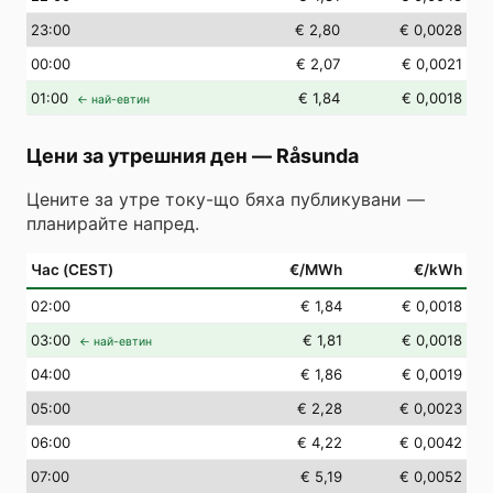
23
:00
€ 2,80
€ 0,0028
00
:00
€ 2,07
€ 0,0021
01
:00
€ 1,84
€ 0,0018
← най-евтин
Цени за утрешния ден
—
Råsunda
Цените за утре току-що бяха публикувани —
планирайте напред.
Час (CEST)
€/MWh
€/kWh
02
:00
€ 1,84
€ 0,0018
03
:00
€ 1,81
€ 0,0018
← най-евтин
04
:00
€ 1,86
€ 0,0019
05
:00
€ 2,28
€ 0,0023
06
:00
€ 4,22
€ 0,0042
07
:00
€ 5,19
€ 0,0052