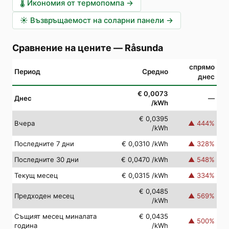
🌡️
Икономия от термопомпа
→
☀️
Възвръщаемост на соларни панели
→
Сравнение на цените
—
Råsunda
спрямо
Период
Средно
днес
€ 0,0073
Днес
—
/kWh
€ 0,0395
Вчера
▲
444
%
/kWh
Последните 7 дни
€ 0,0310
/kWh
▲
328
%
Последните 30 дни
€ 0,0470
/kWh
▲
548
%
Текущ месец
€ 0,0315
/kWh
▲
334
%
€ 0,0485
Предходен месец
▲
569
%
/kWh
Същият месец миналата
€ 0,0435
▲
500
%
година
/kWh