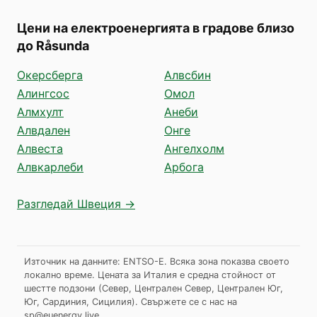
Цени на електроенергията в градове близо
до Råsunda
Окерсберга
Алвсбин
Алингсос
Омол
Алмхулт
Анеби
Алвдален
Онге
Алвеста
Ангелхолм
Алвкарлеби
Арбога
Разгледай Швеция →
Източник на данните: ENTSO-E. Всяка зона показва своето
локално време. Цената за Италия е средна стойност от
шестте подзони (Север, Централен Север, Централен Юг,
Юг, Сардиния, Сицилия).
Свържете се с нас на
sp@euenergy.live
.