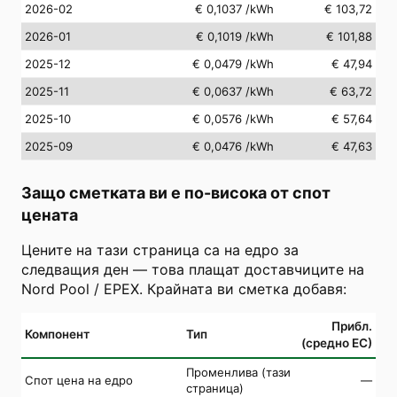
2026-02
€ 0,1037
/kWh
€ 103,72
2026-01
€ 0,1019
/kWh
€ 101,88
2025-12
€ 0,0479
/kWh
€ 47,94
2025-11
€ 0,0637
/kWh
€ 63,72
2025-10
€ 0,0576
/kWh
€ 57,64
2025-09
€ 0,0476
/kWh
€ 47,63
Защо сметката ви е по-висока от спот
цената
Цените на тази страница са на едро за
следващия ден — това плащат доставчиците на
Nord Pool / EPEX. Крайната ви сметка добавя:
Прибл.
Компонент
Тип
(средно ЕС)
Променлива (тази
Спот цена на едро
—
страница)