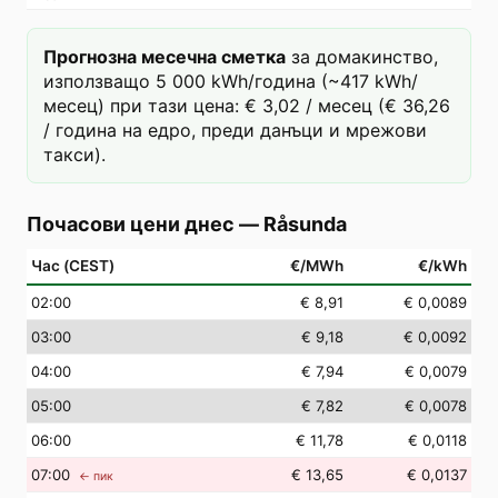
Прогнозна месечна сметка
за домакинство,
използващо 5 000 kWh/година (~417 kWh/
месец) при тази цена: € 3,02 / месец (€ 36,26
/ година на едро, преди данъци и мрежови
такси).
Почасови цени днес
—
Råsunda
Час (CEST)
€/MWh
€/kWh
02
:00
€ 8,91
€ 0,0089
03
:00
€ 9,18
€ 0,0092
04
:00
€ 7,94
€ 0,0079
05
:00
€ 7,82
€ 0,0078
06
:00
€ 11,78
€ 0,0118
07
:00
€ 13,65
€ 0,0137
← пик