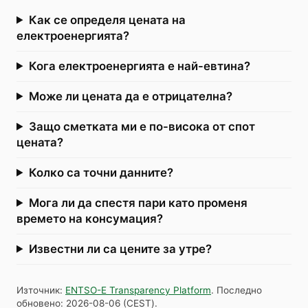
Как се определя цената на
електроенергията?
Кога електроенергията е най-евтина?
Може ли цената да е отрицателна?
Защо сметката ми е по-висока от спот
цената?
Колко са точни данните?
Мога ли да спестя пари като променя
времето на консумация?
Известни ли са цените за утре?
Източник
:
ENTSO-E Transparency Platform
.
Последно
обновено
:
2026-08-06
(
CEST
).