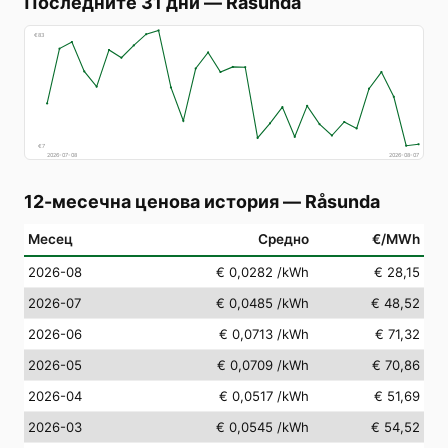
Последните 31 дни
—
Råsunda
€
83
€
7
2026-07-08
2026-08-07
12-месечна ценова история
—
Råsunda
Месец
Средно
€/MWh
2026-08
€ 0,0282
/kWh
€ 28,15
2026-07
€ 0,0485
/kWh
€ 48,52
2026-06
€ 0,0713
/kWh
€ 71,32
2026-05
€ 0,0709
/kWh
€ 70,86
2026-04
€ 0,0517
/kWh
€ 51,69
2026-03
€ 0,0545
/kWh
€ 54,52