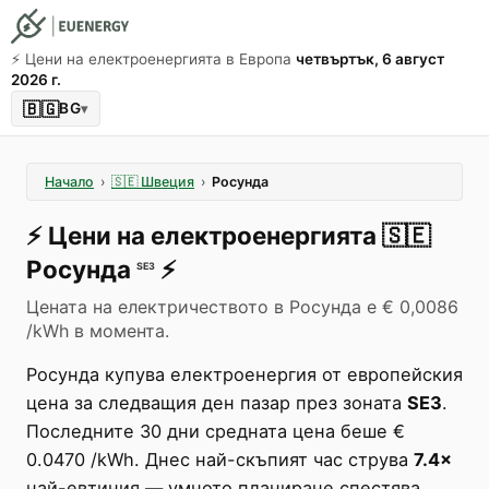
⚡️ Цени на електроенергията в Европа
четвъртък, 6 август
2026 г.
🇧🇬
BG
▾
Начало
›
🇸🇪
Швеция
›
Росунда
⚡️
Цени на електроенергията
🇸🇪
Росунда
⚡️
SE3
Цената на електричеството в Росунда е € 0,0086
/kWh в момента.
Росунда купува електроенергия от европейския
цена за следващия ден пазар през зоната
SE3
.
Последните 30 дни средната цена беше €
0.0470 /kWh. Днес най-скъпият час струва
7.4×
най-евтиния — умното планиране спестява