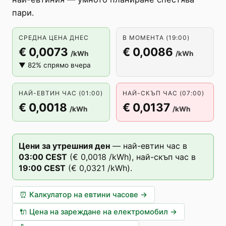
пари.
СРЕДНА ЦЕНА ДНЕС
В МОМЕНТА (19:00)
€ 0,0073
€ 0,0086
/kWh
/kWh
▼ 82% спрямо вчера
НАЙ-ЕВТИН ЧАС (01:00)
НАЙ-СКЪП ЧАС (07:00)
€ 0,0018
€ 0,0137
/kWh
/kWh
Цени за утрешния ден
—
най-евтин час в
03
:00
CEST
(
€ 0,0018
/kWh),
най-скъп час в
19
:00
CEST
(
€ 0,0321
/kWh).
⏰
Калкулатор на евтини часове
→
🔌
Цена на зареждане на електромобил
→