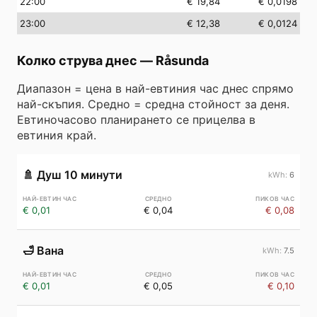
22
:00
€ 19,84
€ 0,0198
23
:00
€ 12,38
€ 0,0124
Колко струва днес
—
Råsunda
Диапазон = цена в най-евтиния час днес спрямо
най-скъпия. Средно = средна стойност за деня.
Евтиночасово планирането се прицелва в
евтиния край.
🚿
Душ 10 минути
6
€ 0,01
€ 0,04
€ 0,08
🛁
Вана
7.5
€ 0,01
€ 0,05
€ 0,10