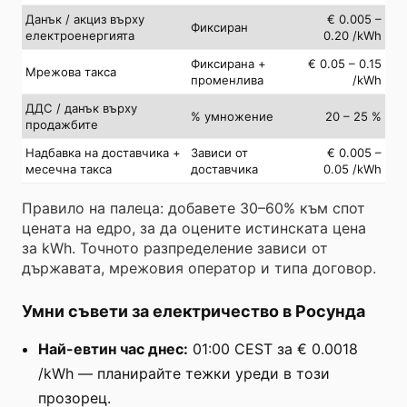
Данък / акциз върху
€ 0.005 –
Фиксиран
електроенергията
0.20 /kWh
Фиксирана +
€ 0.05 – 0.15
Мрежова такса
променлива
/kWh
ДДС / данък върху
% умножение
20 – 25 %
продажбите
Надбавка на доставчика +
Зависи от
€ 0.005 –
месечна такса
доставчика
0.05 /kWh
Правило на палеца: добавете 30–60% към спот
цената на едро, за да оцените истинската цена
за kWh. Точното разпределение зависи от
държавата, мрежовия оператор и типа договор.
Умни съвети за електричество в Росунда
Най-евтин час днес:
01:00 CEST за € 0.0018
/kWh — планирайте тежки уреди в този
прозорец.